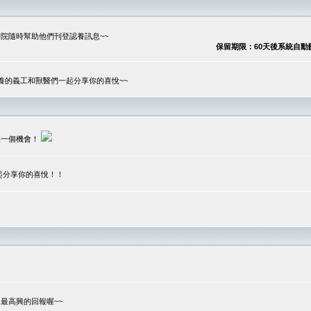
院隨時幫助他們刊登認養訊息~~
保留期限：60天後系統自動刪除
養的義工和獸醫們一起分享你的喜悅~~
供一個機會！
起分享你的喜悅！！
？
最高興的回報喔~~