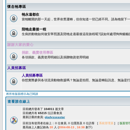
懷念牠專區
牠永遠都在
當牠離開的那一天起，世界依舊運轉，但你知道一切已經不同。請為牠留下一個
陪牠走最後一程
生病的動物如何做安寧照護及陪牠走過最後這段旅程呢?該如何處理狗狗貓貓
謝謝大家的愛心
捐款、義賣使用專區
各項捐款、義賣使用明細以及捐贈物資使用明細
人員招募區
人員招募專區
你想實際參與各項流浪動物救援嗎？無論是拍照、無論是轉貼訊息、無論是打字
將所有版面標示為已閱讀
查看誰在線上
目前總共發表了
104011
篇文章
目前總共有
65215
位註冊會員
最新註冊的會員:
gladysseastar
目前沒有使用者在線上 :: 0 位會員, 0 位隱形及 0 位訪客 [
系統管理員
] [
版面管
最高線上人數記錄為
20
人 (
2004-08-13 , 16:38
創下)