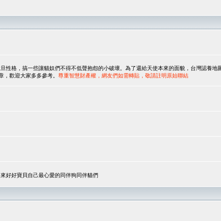
，搞一些讓貓奴們不得不低聲抱怨的小破壞。為了還給天使本來的面貌，台灣認養地圖協會與美國人
翻譯文章，歡迎大家多多參考。
尊重智慧財產權，網友們如需轉貼，敬請註明原始聯結
，來好好寶貝自己最心愛的同伴狗同伴貓們