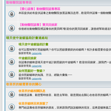
動物醫院認養專區
【愛心認養】動物醫院認養專區
本區提供給有提供認養之動物醫院放置認養訊息用，歡迎同伴認養一個動物醫
【動物醫院認養】寶貝回娘家
你曾經在動物醫院裡認養你的寶貝嗎?歡迎你的寶貝回娘家，讓曾經幫助過送
喵天使中途貓協助計畫連絡站
喵天使中途貓協助計畫
你可以暫時幫忙照顧貓嗎？你可以照顧要餵奶的幼貓嗎？有許多貓需要你提
版面管理員
catangle
中途貓回娘家
你認養的貓咪是喵天使中途計劃照顧的中途貓嗎？ 歡迎你回娘家，讓我們一
版面管理員
catangle
如何照顧好一隻貓？
提供照顧貓咪的知識、方法、經驗大彙集~~~
版面管理員
catangle
收容所的貓需要你的關心
收容所的貓相關訊息
你願意認養、願意暫時收容、願意去幫助、願意開始去關心在收容所的貓嗎
收容所貓咪回來探親了
專門給認養收容所貓咪的朋友，回來跟我們說說貓咪的現況，這將是貓咪義工