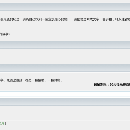
最後的紀念，請為自己找到一個宣洩傷心的出口，請把思念寫成文字，告訴牠，牠永遠都在...
的後事?
、無論是翻譯...都是一種協助、一種付出。
保留期限：60天後系統自動刪除
理員
]