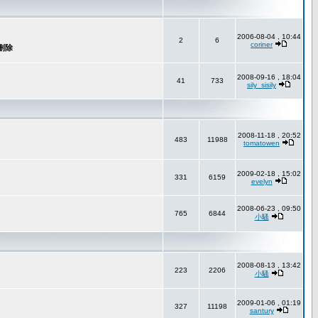
2006-08-04 , 10:44
2
6
coriner
2008-09-16 , 18:04
41
733
sily_sisily
2008-11-18 , 20:52
483
11988
tomatowen
2009-02-18 , 15:02
331
6159
evelyn
2008-06-23 , 09:50
765
6844
小騷
2008-08-13 , 13:42
223
2206
小騷
2009-01-06 , 01:19
327
11198
santury