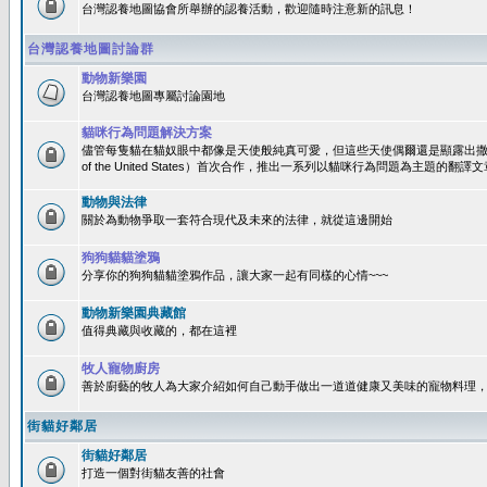
台灣認養地圖協會所舉辦的認養活動，歡迎隨時注意新的訊息！
台灣認養地圖討論群
動物新樂園
台灣認養地圖專屬討論園地
貓咪行為問題解決方案
儘管每隻貓在貓奴眼中都像是天使般純真可愛，但這些天使偶爾還是顯露出撒旦性格
of the United States）首次合作，推出一系列以貓咪行為問題為主題的
動物與法律
關於為動物爭取一套符合現代及未來的法律，就從這邊開始
狗狗貓貓塗鴉
分享你的狗狗貓貓塗鴉作品，讓大家一起有同樣的心情~~~
動物新樂園典藏館
值得典藏與收藏的，都在這裡
牧人寵物廚房
善於廚藝的牧人為大家介紹如何自己動手做出一道道健康又美味的寵物料理
街貓好鄰居
街貓好鄰居
打造一個對街貓友善的社會