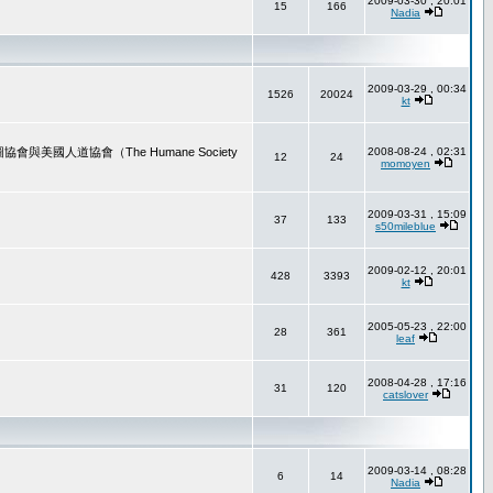
2009-03-30 , 20:01
15
166
Nadia
2009-03-29 , 00:34
1526
20024
kt
道協會（The Humane Society
2008-08-24 , 02:31
12
24
momoyen
2009-03-31 , 15:09
37
133
s50mileblue
2009-02-12 , 20:01
428
3393
kt
2005-05-23 , 22:00
28
361
leaf
2008-04-28 , 17:16
31
120
catslover
2009-03-14 , 08:28
6
14
Nadia