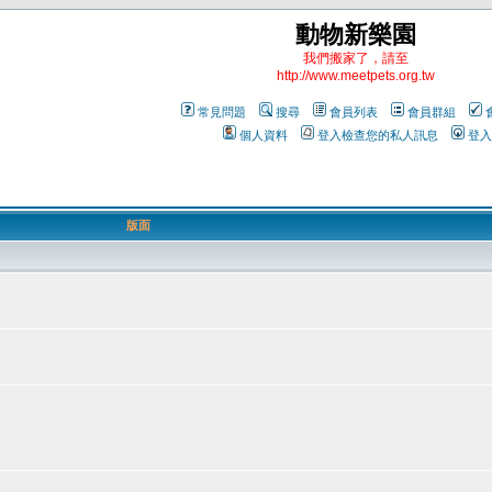
動物新樂園
我們搬家了，請至
http://www.meetpets.org.tw
常見問題
搜尋
會員列表
會員群組
個人資料
登入檢查您的私人訊息
登入
版面