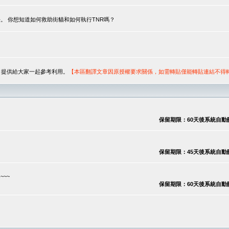
。 你想知道如何救助街貓和如何執行TNR嗎？
序，提供給大家一起參考利用。
【本區翻譯文章因原授權要求關係，如需轉貼僅能轉貼連結不得
保留期限：60天後系統自動刪除
保留期限：45天後系統自動刪除
~~
保留期限：60天後系統自動刪除