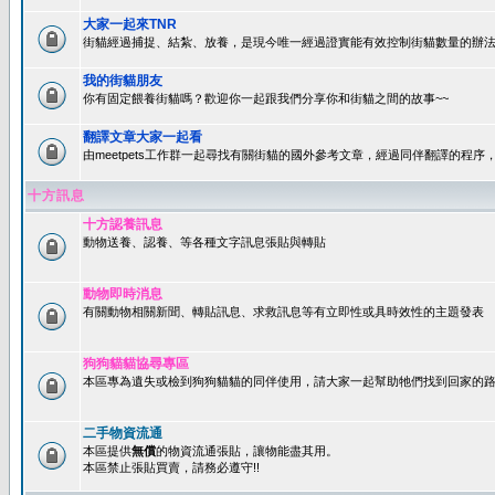
大家一起來TNR
街貓經過捕捉、結紮、放養，是現今唯一經過證實能有效控制街貓數量的辦法
我的街貓朋友
你有固定餵養街貓嗎？歡迎你一起跟我們分享你和街貓之間的故事~~
翻譯文章大家一起看
由meetpets工作群一起尋找有關街貓的國外參考文章，經過同伴翻譯的程
十方訊息
十方認養訊息
動物送養、認養、等各種文字訊息張貼與轉貼
動物即時消息
有關動物相關新聞、轉貼訊息、求救訊息等有立即性或具時效性的主題發表
狗狗貓貓協尋專區
本區專為遺失或檢到狗狗貓貓的同伴使用，請大家一起幫助牠們找到回家的路~
二手物資流通
本區提供
無償
的物資流通張貼，讓物能盡其用。
本區禁止張貼買賣，請務必遵守!!