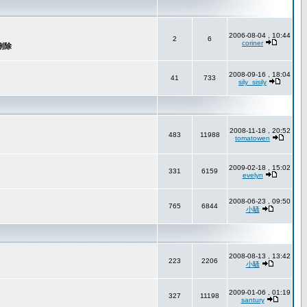
2006-08-04 , 10:44
2
6
coriner
2008-09-16 , 18:04
41
733
sily_sisily
2008-11-18 , 20:52
483
11988
tomatowen
2009-02-18 , 15:02
331
6159
evelyn
2008-06-23 , 09:50
765
6844
小騷
2008-08-13 , 13:42
223
2206
小騷
2009-01-06 , 01:19
327
11198
santury