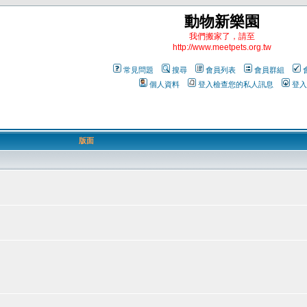
動物新樂園
我們搬家了，請至
http://www.meetpets.org.tw
常見問題
搜尋
會員列表
會員群組
個人資料
登入檢查您的私人訊息
登入
版面