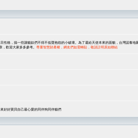
，搞一些讓貓奴們不得不低聲抱怨的小破壞。為了還給天使本來的面貌，台灣認養地圖協會與美國人
翻譯文章，歡迎大家多多參考。
尊重智慧財產權，網友們如需轉貼，敬請註明原始聯結
，來好好寶貝自己最心愛的同伴狗同伴貓們