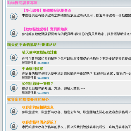
動物醫院認養專區
【愛心認養】動物醫院認養專區
本區提供給有提供認養之動物醫院放置認養訊息用，歡迎同伴認養一個動物醫
【動物醫院認養】寶貝回娘家
你曾經在動物醫院裡認養你的寶貝嗎?歡迎你的寶貝回娘家，讓曾經幫助過送
喵天使中途貓協助計畫連絡站
喵天使中途貓協助計畫
你可以暫時幫忙照顧貓嗎？你可以照顧要餵奶的幼貓嗎？有許多貓需要你提
版面管理員
catangle
中途貓回娘家
你認養的貓咪是喵天使中途計劃照顧的中途貓嗎？ 歡迎你回娘家，讓我們一
版面管理員
catangle
如何照顧好一隻貓？
提供照顧貓咪的知識、方法、經驗大彙集~~~
版面管理員
catangle
收容所的貓需要你的關心
收容所的貓相關訊息
你願意認養、願意暫時收容、願意去幫助、願意開始去關心在收容所的貓嗎
收容所貓咪回來探親了
專門給認養收容所貓咪的朋友，回來跟我們說說貓咪的現況，這將是貓咪義工