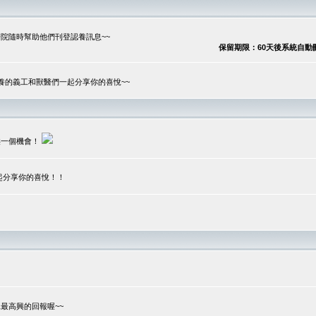
院隨時幫助他們刊登認養訊息~~
保留期限：60天後系統自動刪除
養的義工和獸醫們一起分享你的喜悅~~
供一個機會！
起分享你的喜悅！！
？
最高興的回報喔~~