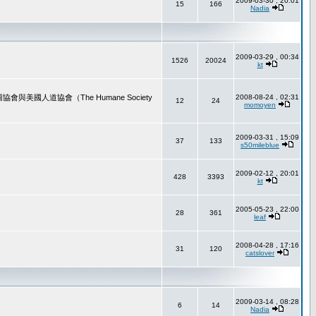
2009-03-30 , 20:01
15
166
Nadia
2009-03-29 , 00:34
1526
20024
kt
道協會（The Humane Society
2008-08-24 , 02:31
12
24
momoyen
2009-03-31 , 15:09
37
133
s50mileblue
2009-02-12 , 20:01
428
3393
kt
2005-05-23 , 22:00
28
361
leaf
2008-04-28 , 17:16
31
120
catslover
2009-03-14 , 08:28
6
14
Nadia