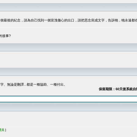
最後的紀念，請為自己找到一個宣洩傷心的出口，請把思念寫成文字，告訴牠，牠永遠都在...
的後事?
、無論是翻譯...都是一種協助、一種付出。
保留期限：60天後系統自動刪除
理員
]