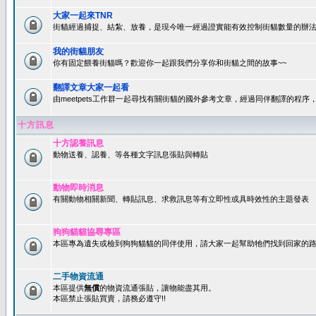
大家一起來TNR
街貓經過捕捉、結紮、放養，是現今唯一經過證實能有效控制街貓數量的辦法
我的街貓朋友
你有固定餵養街貓嗎？歡迎你一起跟我們分享你和街貓之間的故事~~
翻譯文章大家一起看
由meetpets工作群一起尋找有關街貓的國外參考文章，經過同伴翻譯的程
十方訊息
十方認養訊息
動物送養、認養、等各種文字訊息張貼與轉貼
動物即時消息
有關動物相關新聞、轉貼訊息、求救訊息等有立即性或具時效性的主題發表
狗狗貓貓協尋專區
本區專為遺失或檢到狗狗貓貓的同伴使用，請大家一起幫助牠們找到回家的路~
二手物資流通
本區提供
無償
的物資流通張貼，讓物能盡其用。
本區禁止張貼買賣，請務必遵守!!