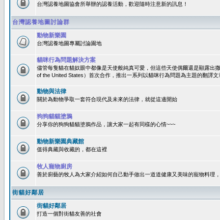
台灣認養地圖協會所舉辦的認養活動，歡迎隨時注意新的訊息！
台灣認養地圖討論群
動物新樂園
台灣認養地圖專屬討論園地
貓咪行為問題解決方案
儘管每隻貓在貓奴眼中都像是天使般純真可愛，但這些天使偶爾還是顯露出撒旦性格
of the United States）首次合作，推出一系列以貓咪行為問題為主題的
動物與法律
關於為動物爭取一套符合現代及未來的法律，就從這邊開始
狗狗貓貓塗鴉
分享你的狗狗貓貓塗鴉作品，讓大家一起有同樣的心情~~~
動物新樂園典藏館
值得典藏與收藏的，都在這裡
牧人寵物廚房
善於廚藝的牧人為大家介紹如何自己動手做出一道道健康又美味的寵物料理
街貓好鄰居
街貓好鄰居
打造一個對街貓友善的社會