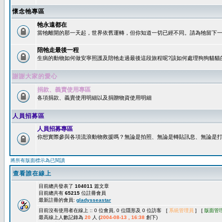
懷念牠專區
牠永遠都在
當牠離開的那一天起，世界依舊運轉，但你知道一切已經不同。請為牠留下一個
陪牠走最後一程
生病的動物如何做安寧照護及陪牠走過最後這段旅程呢?該如何處理狗狗貓貓
謝謝大家的愛心
捐款、義賣使用專區
各項捐款、義賣使用明細以及捐贈物資使用明細
人員招募區
人員招募專區
你想實際參與各項流浪動物救援嗎？無論是拍照、無論是轉貼訊息、無論是打字
將所有版面標示為已閱讀
查看誰在線上
目前總共發表了
104011
篇文章
目前總共有
65215
位註冊會員
最新註冊的會員:
gladysseastar
目前沒有使用者在線上 :: 0 位會員, 0 位隱形及 0 位訪客 [
系統管理員
] [
版面管
最高線上人數記錄為
20
人 (
2004-08-13 , 16:38
創下)