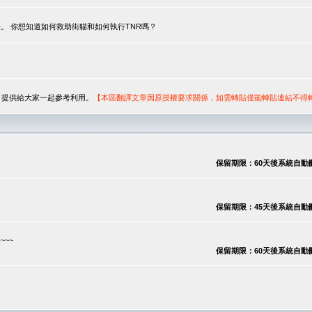
。 你想知道如何救助街貓和如何執行TNR嗎？
序，提供給大家一起參考利用。
【本區翻譯文章因原授權要求關係，如需轉貼僅能轉貼連結不得
保留期限：60天後系統自動刪除
保留期限：45天後系統自動刪除
~~
保留期限：60天後系統自動刪除