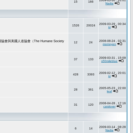
2009-03-30 , 20:01
15
166
Nadia
2009-03-29 , 00:34
1526
20024
kt
道協會（The Humane Society
2008-08-24 , 02:31
12
24
momoyen
2009-03-31 , 15:09
37
133
s50mileblue
2009-02-12 , 20:01
428
3393
kt
2005-05-23 , 22:00
28
361
leaf
2008-04-28 , 17:16
31
120
catslover
2009-03-14 , 08:28
6
14
Nadia