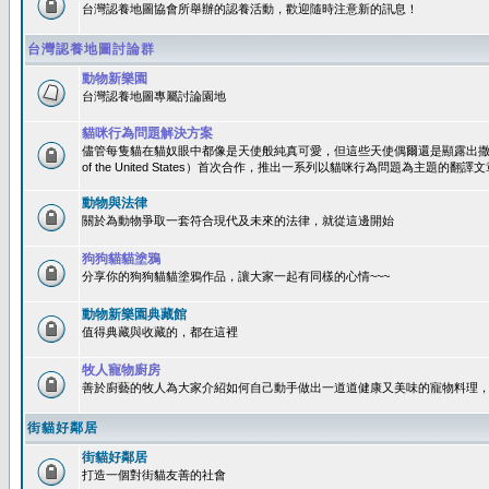
台灣認養地圖協會所舉辦的認養活動，歡迎隨時注意新的訊息！
台灣認養地圖討論群
動物新樂園
台灣認養地圖專屬討論園地
貓咪行為問題解決方案
儘管每隻貓在貓奴眼中都像是天使般純真可愛，但這些天使偶爾還是顯露出撒旦性格
of the United States）首次合作，推出一系列以貓咪行為問題為主題的
動物與法律
關於為動物爭取一套符合現代及未來的法律，就從這邊開始
狗狗貓貓塗鴉
分享你的狗狗貓貓塗鴉作品，讓大家一起有同樣的心情~~~
動物新樂園典藏館
值得典藏與收藏的，都在這裡
牧人寵物廚房
善於廚藝的牧人為大家介紹如何自己動手做出一道道健康又美味的寵物料理
街貓好鄰居
街貓好鄰居
打造一個對街貓友善的社會