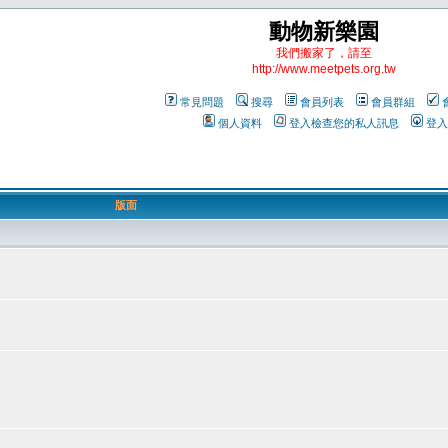
動物新樂園
我們搬家了，請至
http://www.meetpets.org.tw
常見問題
搜尋
會員列表
會員群組
個人資料
登入檢查您的私人訊息
登入
版面