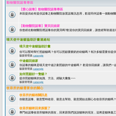
動物醫院認養專區
【愛心認養】動物醫院認養專區
本區提供給有提供認養之動物醫院放置認養訊息用，歡迎同伴認養一個動物醫
【動物醫院認養】寶貝回娘家
你曾經在動物醫院裡認養你的寶貝嗎?歡迎你的寶貝回娘家，讓曾經幫助過送
喵天使中途貓協助計畫連絡站
喵天使中途貓協助計畫
你可以暫時幫忙照顧貓嗎？你可以照顧要餵奶的幼貓嗎？有許多貓需要你提
版面管理員
catangle
中途貓回娘家
你認養的貓咪是喵天使中途計劃照顧的中途貓嗎？ 歡迎你回娘家，讓我們一
版面管理員
catangle
如何照顧好一隻貓？
提供照顧貓咪的知識、方法、經驗大彙集~~~
版面管理員
catangle
收容所的貓需要你的關心
收容所的貓相關訊息
你願意認養、願意暫時收容、願意去幫助、願意開始去關心在收容所的貓嗎
收容所貓咪回來探親了
專門給認養收容所貓咪的朋友，回來跟我們說說貓咪的現況，這將是貓咪義工