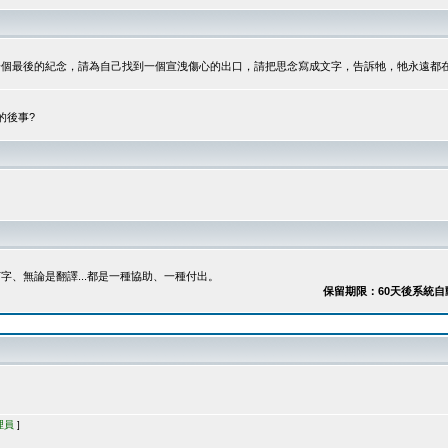
最後的紀念，請為自己找到一個宣洩傷心的出口，請把思念寫成文字，告訴牠，牠永遠都在...
的後事?
、無論是翻譯...都是一種協助、一種付出。
保留期限：60天後系統自動刪除
理員
]