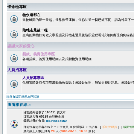
懷念牠專區
牠永遠都在
當牠離開的那一天起，世界依舊運轉，但你知道一切已經不同。請為牠留下一個
陪牠走最後一程
生病的動物如何做安寧照護及陪牠走過最後這段旅程呢?該如何處理狗狗貓貓
謝謝大家的愛心
捐款、義賣使用專區
各項捐款、義賣使用明細以及捐贈物資使用明細
人員招募區
人員招募專區
你想實際參與各項流浪動物救援嗎？無論是拍照、無論是轉貼訊息、無論是打字
將所有版面標示為已閱讀
查看誰在線上
目前總共發表了
104011
篇文章
目前總共有
65215
位註冊會員
最新註冊的會員:
gladysseastar
目前沒有使用者在線上 :: 0 位會員, 0 位隱形及 0 位訪客 [
系統管理員
] [
版面管
最高線上人數記錄為
20
人 (
2004-08-13 , 16:38
創下)