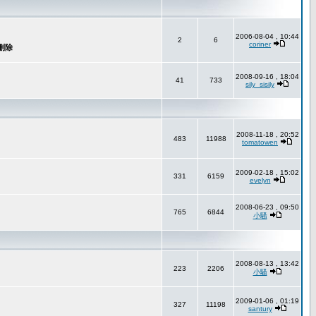
2006-08-04 , 10:44
2
6
coriner
2008-09-16 , 18:04
41
733
sily_sisily
2008-11-18 , 20:52
483
11988
tomatowen
2009-02-18 , 15:02
331
6159
evelyn
2008-06-23 , 09:50
765
6844
小騷
2008-08-13 , 13:42
223
2206
小騷
2009-01-06 , 01:19
327
11198
santury