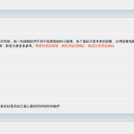
，搞一些讓貓奴們不得不低聲抱怨的小破壞。為了還給天使本來的面貌，台灣認養地圖協會與美國人
翻譯文章，歡迎大家多多參考。
尊重智慧財產權，網友們如需轉貼，敬請註明原始聯結
，來好好寶貝自己最心愛的同伴狗同伴貓們