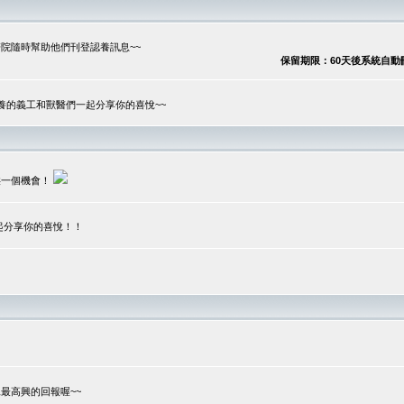
院隨時幫助他們刊登認養訊息~~
保留期限：60天後系統自動刪除
養的義工和獸醫們一起分享你的喜悅~~
供一個機會！
起分享你的喜悅！！
？
最高興的回報喔~~