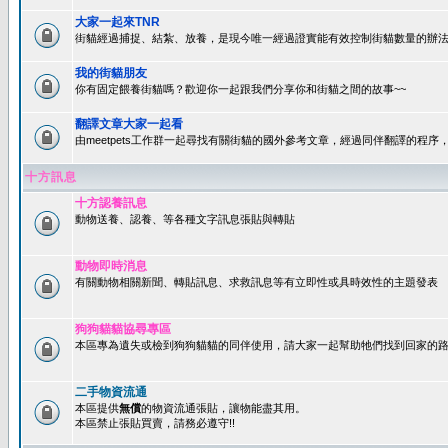
大家一起來TNR
街貓經過捕捉、結紮、放養，是現今唯一經過證實能有效控制街貓數量的辦法
我的街貓朋友
你有固定餵養街貓嗎？歡迎你一起跟我們分享你和街貓之間的故事~~
翻譯文章大家一起看
由meetpets工作群一起尋找有關街貓的國外參考文章，經過同伴翻譯的程
十方訊息
十方認養訊息
動物送養、認養、等各種文字訊息張貼與轉貼
動物即時消息
有關動物相關新聞、轉貼訊息、求救訊息等有立即性或具時效性的主題發表
狗狗貓貓協尋專區
本區專為遺失或檢到狗狗貓貓的同伴使用，請大家一起幫助牠們找到回家的路~
二手物資流通
本區提供
無償
的物資流通張貼，讓物能盡其用。
本區禁止張貼買賣，請務必遵守!!