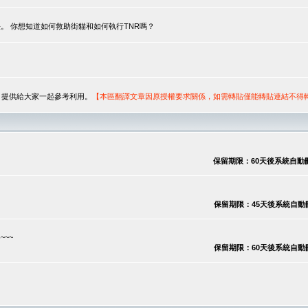
。 你想知道如何救助街貓和如何執行TNR嗎？
序，提供給大家一起參考利用。
【本區翻譯文章因原授權要求關係，如需轉貼僅能轉貼連結不得
保留期限：60天後系統自動刪除
保留期限：45天後系統自動刪除
~~
保留期限：60天後系統自動刪除