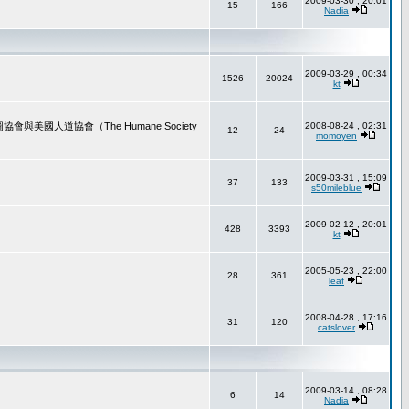
2009-03-30 , 20:01
15
166
Nadia
2009-03-29 , 00:34
1526
20024
kt
道協會（The Humane Society
2008-08-24 , 02:31
12
24
momoyen
2009-03-31 , 15:09
37
133
s50mileblue
2009-02-12 , 20:01
428
3393
kt
2005-05-23 , 22:00
28
361
leaf
2008-04-28 , 17:16
31
120
catslover
2009-03-14 , 08:28
6
14
Nadia