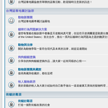
台灣認養地圖協會所舉辦的認養活動，歡迎隨時注意新的訊息！
台灣認養地圖討論群
動物新樂園
台灣認養地圖專屬討論園地
貓咪行為問題解決方案
儘管每隻貓在貓奴眼中都像是天使般純真可愛，但這些天使偶爾還是顯露出撒旦性格
of the United States）首次合作，推出一系列以貓咪行為問題為主題的
動物與法律
關於為動物爭取一套符合現代及未來的法律，就從這邊開始
狗狗貓貓塗鴉
分享你的狗狗貓貓塗鴉作品，讓大家一起有同樣的心情~~~
動物新樂園典藏館
值得典藏與收藏的，都在這裡
牧人寵物廚房
善於廚藝的牧人為大家介紹如何自己動手做出一道道健康又美味的寵物料理
街貓好鄰居
街貓好鄰居
打造一個對街貓友善的社會