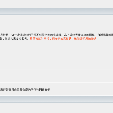
，搞一些讓貓奴們不得不低聲抱怨的小破壞。為了還給天使本來的面貌，台灣認養地圖協會與美國人
翻譯文章，歡迎大家多多參考。
尊重智慧財產權，網友們如需轉貼，敬請註明原始聯結
，來好好寶貝自己最心愛的同伴狗同伴貓們