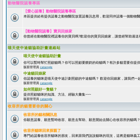
動物醫院認養專區
【愛心認養】動物醫院認養專區
本區提供給有提供認養之動物醫院放置認養訊息用，歡迎同伴認養一個動物醫
【動物醫院認養】寶貝回娘家
你曾經在動物醫院裡認養你的寶貝嗎?歡迎你的寶貝回娘家，讓曾經幫助過送
喵天使中途貓協助計畫連絡站
喵天使中途貓協助計畫
你可以暫時幫忙照顧貓嗎？你可以照顧要餵奶的幼貓嗎？有許多貓需要你提
版面管理員
catangle
中途貓回娘家
你認養的貓咪是喵天使中途計劃照顧的中途貓嗎？ 歡迎你回娘家，讓我們一
版面管理員
catangle
如何照顧好一隻貓？
提供照顧貓咪的知識、方法、經驗大彙集~~~
版面管理員
catangle
收容所的貓需要你的關心
收容所的貓相關訊息
你願意認養、願意暫時收容、願意去幫助、願意開始去關心在收容所的貓嗎
收容所貓咪回來探親了
專門給認養收容所貓咪的朋友，回來跟我們說說貓咪的現況，這將是貓咪義工