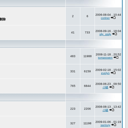
2006-08-04 , 10:44
2
6
coriner
2008-09-16 , 18:04
41
733
sily_sisily
2008-11-18 , 20:52
483
11988
tomatowen
2009-02-18 , 15:02
331
6159
evelyn
2008-06-23 , 09:50
765
6844
小騷
2008-08-13 , 13:42
223
2206
小騷
2009-01-06 , 01:19
327
11198
santury