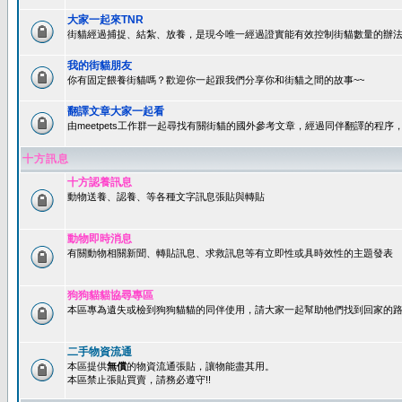
大家一起來TNR
街貓經過捕捉、結紮、放養，是現今唯一經過證實能有效控制街貓數量的辦法
我的街貓朋友
你有固定餵養街貓嗎？歡迎你一起跟我們分享你和街貓之間的故事~~
翻譯文章大家一起看
由meetpets工作群一起尋找有關街貓的國外參考文章，經過同伴翻譯的程
十方訊息
十方認養訊息
動物送養、認養、等各種文字訊息張貼與轉貼
動物即時消息
有關動物相關新聞、轉貼訊息、求救訊息等有立即性或具時效性的主題發表
狗狗貓貓協尋專區
本區專為遺失或檢到狗狗貓貓的同伴使用，請大家一起幫助牠們找到回家的路~
二手物資流通
本區提供
無償
的物資流通張貼，讓物能盡其用。
本區禁止張貼買賣，請務必遵守!!