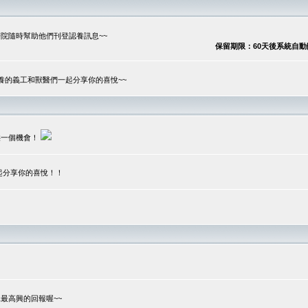
院隨時幫助他們刊登認養訊息~~
保留期限：60天後系統自動刪除
養的義工和獸醫們一起分享你的喜悅~~
供一個機會！
起分享你的喜悅！！
？
最高興的回報喔~~