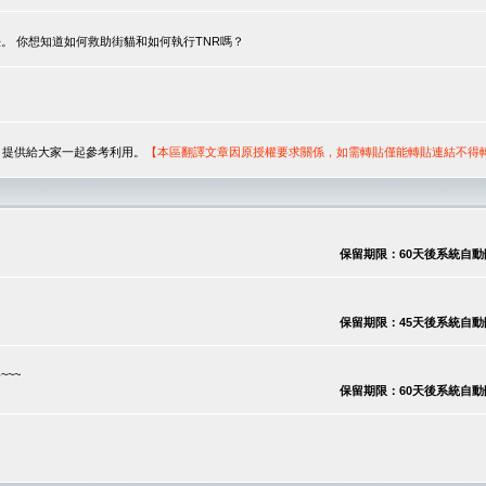
。 你想知道如何救助街貓和如何執行TNR嗎？
序，提供給大家一起參考利用。
【本區翻譯文章因原授權要求關係，如需轉貼僅能轉貼連結不得
保留期限：60天後系統自動刪除
保留期限：45天後系統自動刪除
~~
保留期限：60天後系統自動刪除