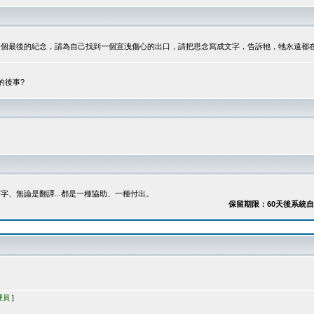
最後的紀念，請為自己找到一個宣洩傷心的出口，請把思念寫成文字，告訴牠，牠永遠都在...
的後事?
、無論是翻譯...都是一種協助、一種付出。
保留期限：60天後系統自動刪除
理員
]