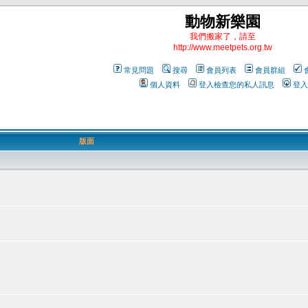
動物新樂園
我們搬家了，請至
http://www.meetpets.org.tw
常見問題
搜尋
會員列表
會員群組
個人資料
登入檢查您的私人訊息
登入
版面