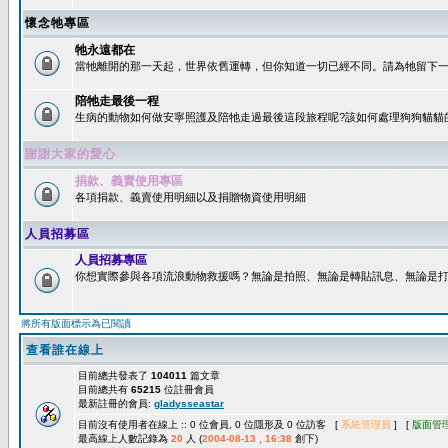
懷念牠專區
牠永遠都在
當牠離開的那一天起，世界依舊運轉，但你知道一切已經不同。請為牠留下一個
陪牠走最後一程
生病的動物如何做安寧照護及陪牠走過最後這段旅程呢?該如何處理狗狗貓貓
謝謝大家的愛心
捐款、義賣使用專區
各項捐款、義賣使用明細以及捐贈物資使用明細
人員招募區
人員招募專區
你想實際參與各項流浪動物救援嗎？無論是拍照、無論是轉貼訊息、無論是打字
將所有版面標示為已閱讀
查看誰在線上
目前總共發表了
104011
篇文章
目前總共有
65215
位註冊會員
最新註冊的會員:
gladysseastar
目前沒有使用者在線上 :: 0 位會員, 0 位隱形及 0 位訪客 [
系統管理員
] [
版面管
最高線上人數記錄為
20
人 (
2004-08-13 , 16:38
創下)