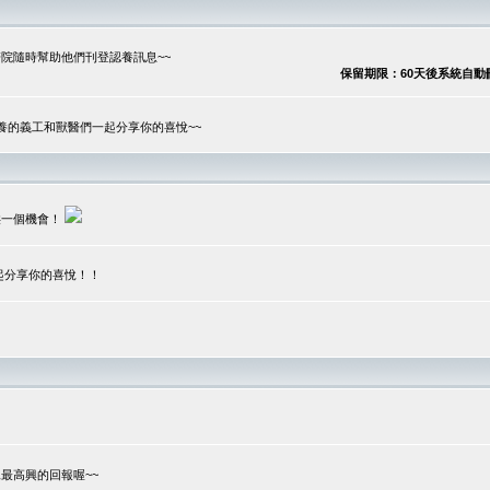
院隨時幫助他們刊登認養訊息~~
保留期限：60天後系統自動刪除
養的義工和獸醫們一起分享你的喜悅~~
供一個機會！
起分享你的喜悅！！
？
最高興的回報喔~~