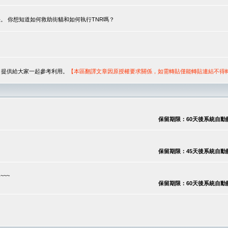
。 你想知道如何救助街貓和如何執行TNR嗎？
序，提供給大家一起參考利用。
【本區翻譯文章因原授權要求關係，如需轉貼僅能轉貼連結不得
保留期限：60天後系統自動刪除
保留期限：45天後系統自動刪除
~~
保留期限：60天後系統自動刪除