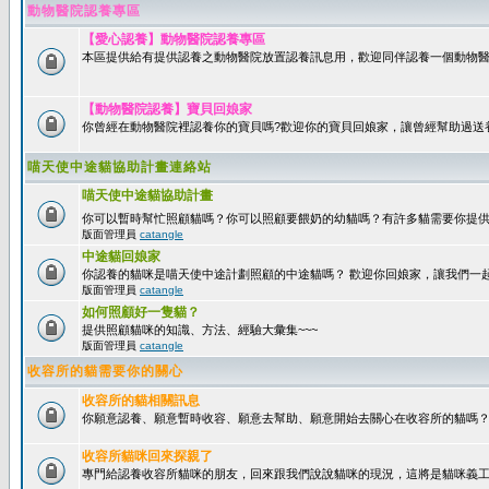
動物醫院認養專區
【愛心認養】動物醫院認養專區
本區提供給有提供認養之動物醫院放置認養訊息用，歡迎同伴認養一個動物醫
【動物醫院認養】寶貝回娘家
你曾經在動物醫院裡認養你的寶貝嗎?歡迎你的寶貝回娘家，讓曾經幫助過送
喵天使中途貓協助計畫連絡站
喵天使中途貓協助計畫
你可以暫時幫忙照顧貓嗎？你可以照顧要餵奶的幼貓嗎？有許多貓需要你提
版面管理員
catangle
中途貓回娘家
你認養的貓咪是喵天使中途計劃照顧的中途貓嗎？ 歡迎你回娘家，讓我們一
版面管理員
catangle
如何照顧好一隻貓？
提供照顧貓咪的知識、方法、經驗大彙集~~~
版面管理員
catangle
收容所的貓需要你的關心
收容所的貓相關訊息
你願意認養、願意暫時收容、願意去幫助、願意開始去關心在收容所的貓嗎
收容所貓咪回來探親了
專門給認養收容所貓咪的朋友，回來跟我們說說貓咪的現況，這將是貓咪義工