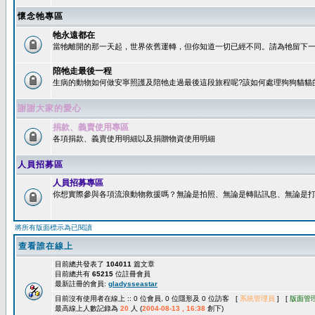
懷念牠專區
牠永遠都在
當牠離開的那一天起，世界依舊運轉，但你知道一切已經不同。請為牠留下一個
陪牠走最後一程
生病的動物如何做安寧照護及陪牠走過最後這段旅程呢?該如何處理狗狗貓貓
謝謝大家的愛心
捐款、義賣使用專區
各項捐款、義賣使用明細以及捐贈物資使用明細
人員招募區
人員招募專區
你想實際參與各項流浪動物救援嗎？無論是拍照、無論是轉貼訊息、無論是打字
將所有版面標示為已閱讀
查看誰在線上
目前總共發表了
104011
篇文章
目前總共有
65215
位註冊會員
最新註冊的會員:
gladysseastar
目前沒有使用者在線上 :: 0 位會員, 0 位隱形及 0 位訪客 [
系統管理員
] [
版面管
最高線上人數記錄為
20
人 (
2004-08-13 , 16:38
創下)