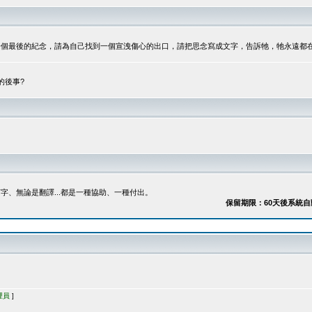
最後的紀念，請為自己找到一個宣洩傷心的出口，請把思念寫成文字，告訴牠，牠永遠都在...
的後事?
、無論是翻譯...都是一種協助、一種付出。
保留期限：60天後系統自動刪除
理員
]