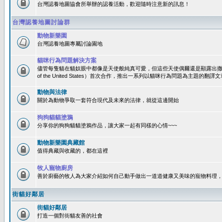
台灣認養地圖協會所舉辦的認養活動，歡迎隨時注意新的訊息！
台灣認養地圖討論群
動物新樂園
台灣認養地圖專屬討論園地
貓咪行為問題解決方案
儘管每隻貓在貓奴眼中都像是天使般純真可愛，但這些天使偶爾還是顯露出撒旦性格
of the United States）首次合作，推出一系列以貓咪行為問題為主題的
動物與法律
關於為動物爭取一套符合現代及未來的法律，就從這邊開始
狗狗貓貓塗鴉
分享你的狗狗貓貓塗鴉作品，讓大家一起有同樣的心情~~~
動物新樂園典藏館
值得典藏與收藏的，都在這裡
牧人寵物廚房
善於廚藝的牧人為大家介紹如何自己動手做出一道道健康又美味的寵物料理
街貓好鄰居
街貓好鄰居
打造一個對街貓友善的社會