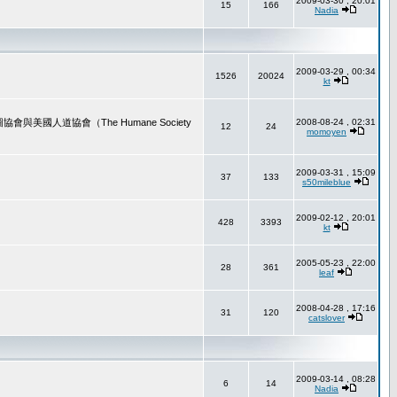
2009-03-30 , 20:01
15
166
Nadia
2009-03-29 , 00:34
1526
20024
kt
道協會（The Humane Society
2008-08-24 , 02:31
12
24
momoyen
2009-03-31 , 15:09
37
133
s50mileblue
2009-02-12 , 20:01
428
3393
kt
2005-05-23 , 22:00
28
361
leaf
2008-04-28 , 17:16
31
120
catslover
2009-03-14 , 08:28
6
14
Nadia