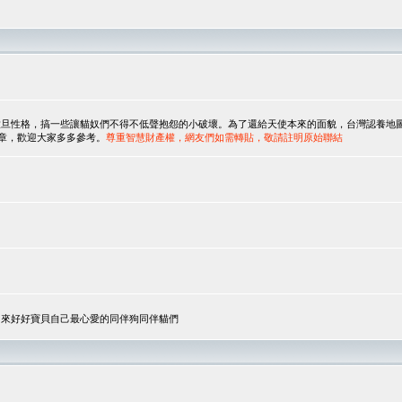
，搞一些讓貓奴們不得不低聲抱怨的小破壞。為了還給天使本來的面貌，台灣認養地圖協會與美國人
翻譯文章，歡迎大家多多參考。
尊重智慧財產權，網友們如需轉貼，敬請註明原始聯結
，來好好寶貝自己最心愛的同伴狗同伴貓們