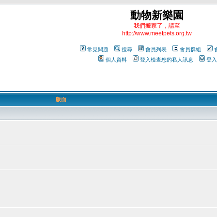
動物新樂園
我們搬家了，請至
http://www.meetpets.org.tw
常見問題
搜尋
會員列表
會員群組
個人資料
登入檢查您的私人訊息
登入
版面