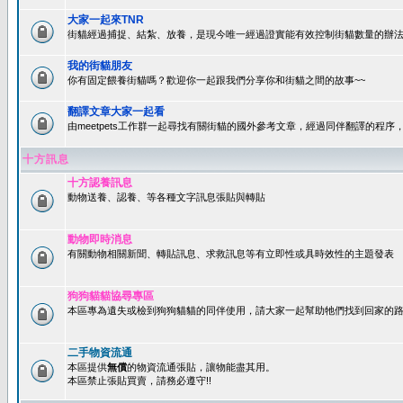
大家一起來TNR
街貓經過捕捉、結紮、放養，是現今唯一經過證實能有效控制街貓數量的辦法
我的街貓朋友
你有固定餵養街貓嗎？歡迎你一起跟我們分享你和街貓之間的故事~~
翻譯文章大家一起看
由meetpets工作群一起尋找有關街貓的國外參考文章，經過同伴翻譯的程
十方訊息
十方認養訊息
動物送養、認養、等各種文字訊息張貼與轉貼
動物即時消息
有關動物相關新聞、轉貼訊息、求救訊息等有立即性或具時效性的主題發表
狗狗貓貓協尋專區
本區專為遺失或檢到狗狗貓貓的同伴使用，請大家一起幫助牠們找到回家的路~
二手物資流通
本區提供
無償
的物資流通張貼，讓物能盡其用。
本區禁止張貼買賣，請務必遵守!!