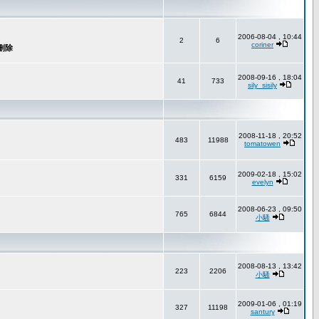
2006-08-04 , 10:44
2
6
coriner
2008-09-16 , 18:04
41
733
sily_sisily
2008-11-18 , 20:52
483
11988
tomatowen
2009-02-18 , 15:02
331
6159
evelyn
2008-06-23 , 09:50
765
6844
小騷
2008-08-13 , 13:42
223
2206
小騷
2009-01-06 , 01:19
327
11198
santury