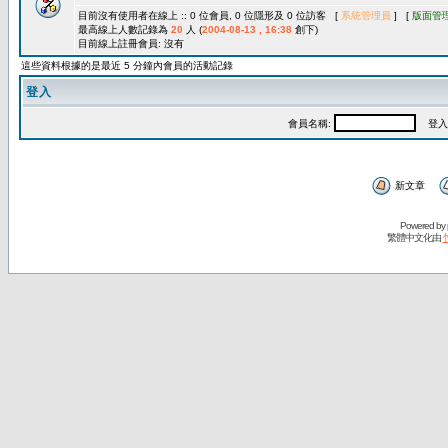
目前沒有使用者在線上 :: 0 位會員, 0 位隱形及 0 位訪客 [
系統管理員
] [
版面管
最高線上人數記錄為
20
人 (
2004-08-13 , 16:38
創下)
目前線上註冊會員: 沒有
這些資料根據的是最近 5 分鐘內會員的活動記錄
登入
會員名稱:
登入
新文章
Powered by
繁體中文化由