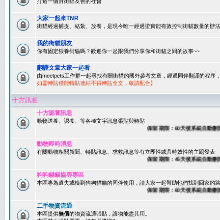
打造一個對街貓友善的社會
大家一起來TNR
街貓經過捕捉、結紮、放養，是現今唯一經過證實能有效控制街貓數量的辦法
我的街貓朋友
你有固定餵養街貓嗎？歡迎你一起跟我們分享你和街貓之間的故事~~
翻譯文章大家一起看
由meetpets工作群一起尋找有關街貓的國外參考文章，經過同伴翻譯的程
如需轉貼僅能轉貼連結不得轉貼全文，敬請配合】
十方訊息
十方認養訊息
動物送養、認養、等各種文字訊息張貼與轉貼
保留期限：60天後系統自動刪除
動物即時消息
有關動物相關新聞、轉貼訊息、求救訊息等有立即性或具時效性的主題發表
保留期限：45天後系統自動刪除
狗狗貓貓協尋專區
本區專為遺失或檢到狗狗貓貓的同伴使用，請大家一起幫助牠們找到回家的路~
保留期限：60天後系統自動刪除
二手物資流通
本區提供
無償
的物資流通張貼，讓物能盡其用。