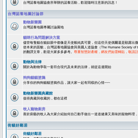
台灣認養地圖協會所舉辦的認養活動，歡迎隨時注意新的訊息！
台灣認養地圖討論群
動物新樂園
台灣認養地圖專屬討論園地
貓咪行為問題解決方案
儘管每隻貓在貓奴眼中都像是天使般純真可愛，但這些天使偶爾還是顯露出
使本來的面貌，台灣認養地圖協會與美國人道協會（The Humane Society of 
的翻譯文章，歡迎大家多多參考。
尊重智慧財產權，網友們如需轉貼，敬請
動物與法律
關於為動物爭取一套符合現代及未來的法律，就從這邊開始
狗狗貓貓塗鴉
分享你的狗狗貓貓塗鴉作品，讓大家一起有同樣的心情~~~
動物新樂園典藏館
值得典藏與收藏的，都在這裡
牧人寵物廚房
善於廚藝的牧人為大家介紹如何自己動手做出一道道健康又美味的寵物料理
街貓好鄰居
街貓好鄰居