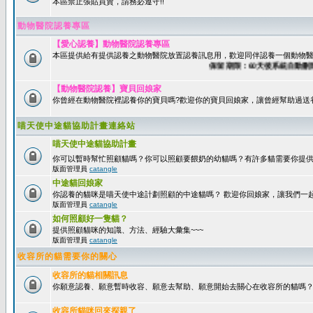
本區禁止張貼買賣，請務必遵守!!
動物醫院認養專區
【愛心認養】動物醫院認養專區
本區提供給有提供認養之動物醫院放置認養訊息用，歡迎同伴認養一個動物醫
保留期限：60天後系統自動刪除
【動物醫院認養】寶貝回娘家
你曾經在動物醫院裡認養你的寶貝嗎?歡迎你的寶貝回娘家，讓曾經幫助過送
喵天使中途貓協助計畫連絡站
喵天使中途貓協助計畫
你可以暫時幫忙照顧貓嗎？你可以照顧要餵奶的幼貓嗎？有許多貓需要你提
版面管理員
catangle
中途貓回娘家
你認養的貓咪是喵天使中途計劃照顧的中途貓嗎？ 歡迎你回娘家，讓我們一
版面管理員
catangle
如何照顧好一隻貓？
提供照顧貓咪的知識、方法、經驗大彙集~~~
版面管理員
catangle
收容所的貓需要你的關心
收容所的貓相關訊息
你願意認養、願意暫時收容、願意去幫助、願意開始去關心在收容所的貓嗎
收容所貓咪回來探親了