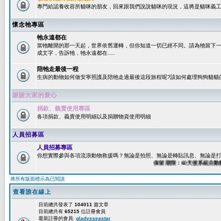
專門給認養收容所貓咪的朋友，回來跟我們說說貓咪的現況，這將是貓咪義工
懷念牠專區
牠永遠都在
當牠離開的那一天起，世界依舊運轉，但你知道一切已經不同。請為牠留下
成文字，告訴牠，牠永遠都在.....
陪牠走最後一程
生病的動物如何做安寧照護及陪牠走過最後這段旅程呢?該如何處理狗狗貓貓
謝謝大家的愛心
捐款、義賣使用專區
各項捐款、義賣使用明細以及捐贈物資使用明細
人員招募區
人員招募專區
你想實際參與各項流浪動物救援嗎？無論是拍照、無論是轉貼訊息、無論是打字
保留期限：60天後系統自動刪除
將所有版面標示為已閱讀
查看誰在線上
目前總共發表了
104011
篇文章
目前總共有
65215
位註冊會員
最新註冊的會員:
gladysseastar