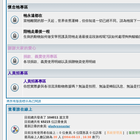
懷念牠專區
牠永遠都在
當牠離開的那一天起，世界依舊運轉，但你知道一切已經不同。請為牠留下一個
陪牠走最後一程
生病的動物如何做安寧照護及陪牠走過最後這段旅程呢?該如何處理狗狗貓貓
謝謝大家的愛心
捐款、義賣使用專區
各項捐款、義賣使用明細以及捐贈物資使用明細
人員招募區
人員招募專區
你想實際參與各項流浪動物救援嗎？無論是拍照、無論是轉貼訊息、無論是打字
將所有版面標示為已閱讀
查看誰在線上
目前總共發表了
104011
篇文章
目前總共有
65215
位註冊會員
最新註冊的會員:
gladysseastar
目前沒有使用者在線上 :: 0 位會員, 0 位隱形及 0 位訪客 [
系統管理員
] [
版面管
最高線上人數記錄為
20
人 (
2004-08-13 , 16:38
創下)