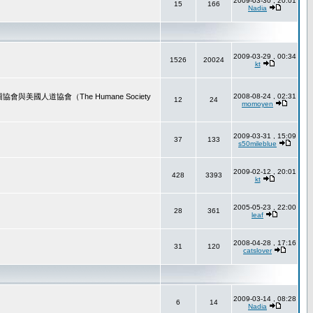
2009-03-30 , 20:01
15
166
Nadia
2009-03-29 , 00:34
1526
20024
kt
道協會（The Humane Society
2008-08-24 , 02:31
12
24
momoyen
2009-03-31 , 15:09
37
133
s50mileblue
2009-02-12 , 20:01
428
3393
kt
2005-05-23 , 22:00
28
361
leaf
2008-04-28 , 17:16
31
120
catslover
2009-03-14 , 08:28
6
14
Nadia