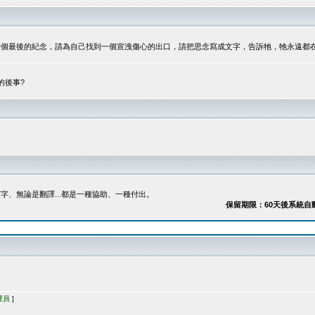
最後的紀念，請為自己找到一個宣洩傷心的出口，請把思念寫成文字，告訴牠，牠永遠都在...
的後事?
、無論是翻譯...都是一種協助、一種付出。
保留期限：60天後系統自動刪除
理員
]