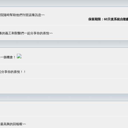
院隨時幫助他們刊登認養訊息~~
保留期限：60天後系統自動刪除
養的義工和獸醫們一起分享你的喜悅~~
供一個機會！
起分享你的喜悅！！
？
最高興的回報喔~~