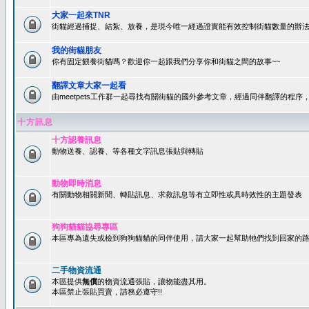
大家一起來TNR
街貓經過捕捉、結紮、放養，是現今唯一經過證實能有效控制街貓數量的辦法
我的街貓朋友
你有固定餵養街貓嗎？歡迎你一起跟我們分享你和街貓之間的故事~~
翻譯文章大家一起看
由meetpets工作群一起尋找有關街貓的國外參考文章，經過同伴翻譯的程
十方訊息
十方認養訊息
動物送養、認養、等各種文字訊息張貼與轉貼
動物即時消息
有關動物相關新聞、轉貼訊息、求救訊息等有立即性或具時效性的主題發表
狗狗貓貓協尋專區
本區專為遺失或檢到狗狗貓貓的同伴使用，請大家一起幫助牠們找到回家的路~
二手物資流通
本區提供
無償
的物資流通張貼，讓物能盡其用。
本區禁止張貼買賣，請務必遵守!!