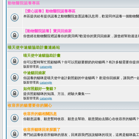
動物醫院認養專區
【愛心認養】動物醫院認養專區
本區提供給有提供認養之動物醫院放置認養訊息用，歡迎同伴認養一個動物醫
【動物醫院認養】寶貝回娘家
你曾經在動物醫院裡認養你的寶貝嗎?歡迎你的寶貝回娘家，讓曾經幫助過送
喵天使中途貓協助計畫連絡站
喵天使中途貓協助計畫
你可以暫時幫忙照顧貓嗎？你可以照顧要餵奶的幼貓嗎？有許多貓需要你提
版面管理員
catangle
中途貓回娘家
你認養的貓咪是喵天使中途計劃照顧的中途貓嗎？ 歡迎你回娘家，讓我們一
版面管理員
catangle
如何照顧好一隻貓？
提供照顧貓咪的知識、方法、經驗大彙集~~~
版面管理員
catangle
收容所的貓需要你的關心
收容所的貓相關訊息
你願意認養、願意暫時收容、願意去幫助、願意開始去關心在收容所的貓嗎
收容所貓咪回來探親了
專門給認養收容所貓咪的朋友，回來跟我們說說貓咪的現況，這將是貓咪義工