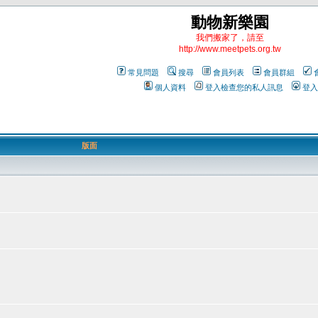
動物新樂園
我們搬家了，請至
http://www.meetpets.org.tw
常見問題
搜尋
會員列表
會員群組
個人資料
登入檢查您的私人訊息
登入
版面