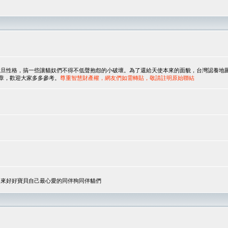
，搞一些讓貓奴們不得不低聲抱怨的小破壞。為了還給天使本來的面貌，台灣認養地圖協會與美國人
翻譯文章，歡迎大家多多參考。
尊重智慧財產權，網友們如需轉貼，敬請註明原始聯結
，來好好寶貝自己最心愛的同伴狗同伴貓們