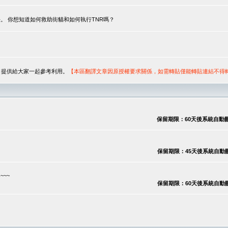
。 你想知道如何救助街貓和如何執行TNR嗎？
序，提供給大家一起參考利用。
【本區翻譯文章因原授權要求關係，如需轉貼僅能轉貼連結不得
保留期限：60天後系統自動刪除
保留期限：45天後系統自動刪除
~~
保留期限：60天後系統自動刪除