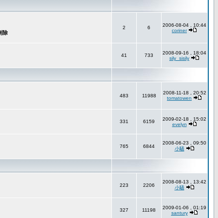
2006-08-04 , 10:44
2
6
coriner
2008-09-16 , 18:04
41
733
sily_sisily
2008-11-18 , 20:52
483
11988
tomatowen
2009-02-18 , 15:02
331
6159
evelyn
2008-06-23 , 09:50
765
6844
小騷
2008-08-13 , 13:42
223
2206
小騷
2009-01-06 , 01:19
327
11198
santury