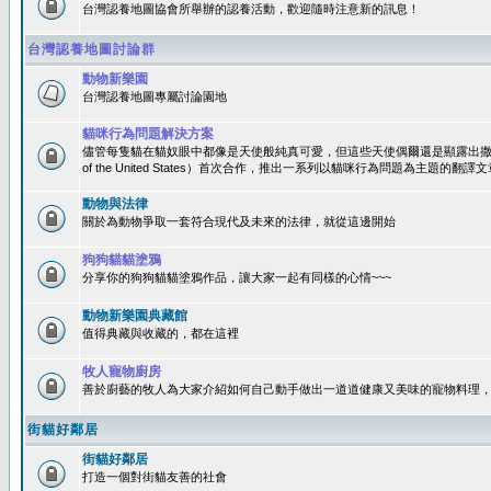
台灣認養地圖協會所舉辦的認養活動，歡迎隨時注意新的訊息！
台灣認養地圖討論群
動物新樂園
台灣認養地圖專屬討論園地
貓咪行為問題解決方案
儘管每隻貓在貓奴眼中都像是天使般純真可愛，但這些天使偶爾還是顯露出撒旦性格
of the United States）首次合作，推出一系列以貓咪行為問題為主題的
動物與法律
關於為動物爭取一套符合現代及未來的法律，就從這邊開始
狗狗貓貓塗鴉
分享你的狗狗貓貓塗鴉作品，讓大家一起有同樣的心情~~~
動物新樂園典藏館
值得典藏與收藏的，都在這裡
牧人寵物廚房
善於廚藝的牧人為大家介紹如何自己動手做出一道道健康又美味的寵物料理
街貓好鄰居
街貓好鄰居
打造一個對街貓友善的社會