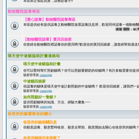
本區禁止張貼買賣，請務必遵守!!
動物醫院認養專區
【愛心認養】動物醫院認養專區
本區提供給有提供認養之動物醫院放置認養訊息用，歡迎同伴認養一個動物醫
保留期限：60天後
【動物醫院認養】寶貝回娘家
你曾經在動物醫院裡認養你的寶貝嗎?歡迎你的寶貝回娘家，讓曾經幫助過送
喵天使中途貓協助計畫連絡站
喵天使中途貓協助計畫
你可以暫時幫忙照顧貓嗎？你可以照顧要餵奶的幼貓嗎？有許多貓需要你提
版面管理員
catangle
中途貓回娘家
你認養的貓咪是喵天使中途計劃照顧的中途貓嗎？ 歡迎你回娘家，讓我們一
版面管理員
catangle
如何照顧好一隻貓？
提供照顧貓咪的知識、方法、經驗大彙集~~~
版面管理員
catangle
收容所的貓需要你的關心
收容所的貓相關訊息
你願意認養、願意暫時收容、願意去幫助、願意開始去關心在收容所的貓嗎
收容所貓咪回來探親了