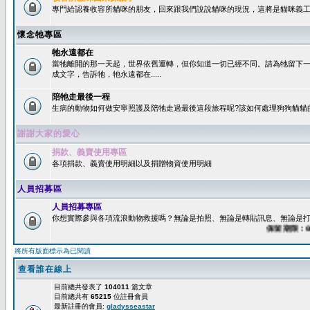
專門給認養收容所貓咪的朋友，回來跟我們說說貓咪的現況，這將是貓咪義工
懷念牠專區
牠永遠都在
當牠離開的那一天起，世界依舊運轉，但你知道一切已經不同。請為牠留下
成文字，告訴牠，牠永遠都在.....
陪牠走最後一程
生病的動物如何做安寧照護及陪牠走過最後這段旅程呢?該如何處理狗狗貓貓
謝謝大家的愛心
捐款、義賣使用專區
各項捐款、義賣使用明細以及捐贈物資使用明細
人員招募區
人員招募專區
你想實際參與各項流浪動物救援嗎？無論是拍照、無論是轉貼訊息、無論是打字
保留期限：60
將所有版面標示為已閱讀
查看誰在線上
目前總共發表了
104011
篇文章
目前總共有
65215
位註冊會員
最新註冊的會員:
gladysseastar