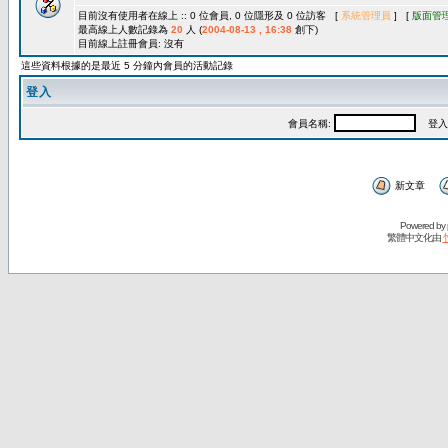
目前沒有使用者在線上 :: 0 位會員, 0 位隱形及 0 位訪客 [
系統管理員
] [
版面管
最高線上人數記錄為
20
人 (
2004-08-13 , 16:38
創下)
目前線上註冊會員: 沒有
這些資料根據的是最近 5 分鐘內會員的活動記錄
登入
會員名稱:
登入
新文章
Powered by
繁體中文化由