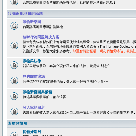
台灣認養地圖協會所舉辦的認養活動，歡迎隨時注意新的訊息！
台灣認養地圖討論群
動物新樂園
台灣認養地圖專屬討論園地
貓咪行為問題解決方案
儘管每隻貓在貓奴眼中都像是天使般純真可愛，但這些天使偶爾還是顯露出
使本來的面貌，台灣認養地圖協會與美國人道協會（The Humane Society of 
的翻譯文章，歡迎大家多多參考。
尊重智慧財產權，網友們如需轉貼，敬請
動物與法律
關於為動物爭取一套符合現代及未來的法律，就從這邊開始
狗狗貓貓塗鴉
分享你的狗狗貓貓塗鴉作品，讓大家一起有同樣的心情~~~
動物新樂園典藏館
值得典藏與收藏的，都在這裡
牧人寵物廚房
善於廚藝的牧人為大家介紹如何自己動手做出一道道健康又美味的寵物料理
街貓好鄰居
街貓好鄰居