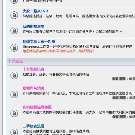
打造一個對街貓友善的社會
大家一起來TNR
街貓經過捕捉、結紮、放養，是現今唯一經過證實能有效控制街貓數量的辦法
我的街貓朋友
你有固定餵養街貓嗎？歡迎你一起跟我們分享你和街貓之間的故事~~
翻譯文章大家一起看
由meetpets工作群一起尋找有關街貓的國外參考文章，經過同伴翻譯的程
如需轉貼僅能轉貼連結不得轉貼全文，敬請配合】
十方訊息
十方認養訊息
動物送養、認養、等各種文字訊息張貼與轉貼
保留期限：60天後
動物即時消息
有關動物相關新聞、轉貼訊息、求救訊息等有立即性或具時效性的主題發表
保留期限：45天後
狗狗貓貓協尋專區
本區專為遺失或檢到狗狗貓貓的同伴使用，請大家一起幫助牠們找到回家的路~
保留期限：60天後
二手物資流通
本區提供
無償
的物資流通張貼，讓物能盡其用。