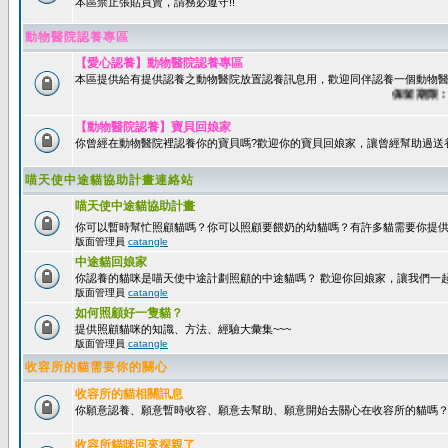
本區禁止張貼買賣，請務必遵守!!
動物醫院認養專區
【愛心認養】動物醫院認養專區
本區提供給有提供認養之動物醫院放置認養訊息用，歡迎同伴認養一個動物醫
保留期限：60
【動物醫院認養】寶貝回娘家
你曾經在動物醫院裡認養你的寶貝嗎?歡迎你的寶貝回娘家，讓曾經幫助過送
喵天使中途貓協助計畫連絡站
喵天使中途貓協助計畫
你可以暫時幫忙照顧貓嗎？你可以照顧要餵奶的幼貓嗎？有許多貓需要你提
版面管理員
catangle
中途貓回娘家
你認養的貓咪是喵天使中途計劃照顧的中途貓嗎？ 歡迎你回娘家，讓我們一
版面管理員
catangle
如何照顧好一隻貓？
提供照顧貓咪的知識、方法、經驗大彙集~~~
版面管理員
catangle
收容所的貓需要你的關心
收容所的貓相關訊息
你願意認養、願意暫時收容、願意去幫助、願意開始去關心在收容所的貓嗎
收容所貓咪回來探親了