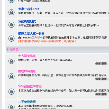
打造一個對街貓友善的社會
大家一起來TNR
街貓經過捕捉、結紮、放養，是現今唯一經過證實能有效控制街貓數量的辦法
我的街貓朋友
你有固定餵養街貓嗎？歡迎你一起跟我們分享你和街貓之間的故事~~
翻譯文章大家一起看
由meetpets工作群一起尋找有關街貓的國外參考文章，經過同伴翻譯的程
如需轉貼僅能轉貼連結不得轉貼全文，敬請配合】
十方訊息
十方認養訊息
動物送養、認養、等各種文字訊息張貼與轉貼
保留期限：60
動物即時消息
有關動物相關新聞、轉貼訊息、求救訊息等有立即性或具時效性的主題發表
保留期限：45
狗狗貓貓協尋專區
本區專為遺失或檢到狗狗貓貓的同伴使用，請大家一起幫助牠們找到回家的路~
保留期限：60
二手物資流通
本區提供
無償
的物資流通張貼，讓物能盡其用。