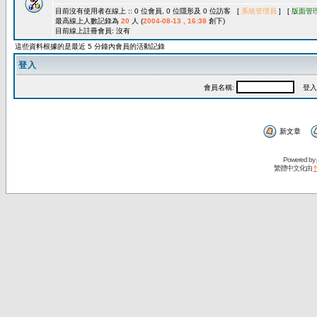
目前沒有使用者在線上 :: 0 位會員, 0 位隱形及 0 位訪客 [
系統管理員
] [
版面管
最高線上人數記錄為
20
人 (
2004-08-13 , 16:38
創下)
目前線上註冊會員: 沒有
這些資料根據的是最近 5 分鐘內會員的活動記錄
登入
會員名稱:
登入
新文章
Powered by
繁體中文化由