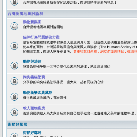
台灣認養地圖協會所舉辦的認養活動，歡迎隨時注意新的訊息！
台灣認養地圖討論群
動物新樂園
台灣認養地圖專屬討論園地
貓咪行為問題解決方案
儘管每隻貓在貓奴眼中都像是天使般純真可愛，但這些天使偶爾還是顯露出
使本來的面貌，台灣認養地圖協會與美國人道協會（The Humane Society of 
的翻譯文章，歡迎大家多多參考。
尊重智慧財產權，網友們如需轉貼，敬請
動物與法律
關於為動物爭取一套符合現代及未來的法律，就從這邊開始
狗狗貓貓塗鴉
分享你的狗狗貓貓塗鴉作品，讓大家一起有同樣的心情~~~
動物新樂園典藏館
值得典藏與收藏的，都在這裡
牧人寵物廚房
善於廚藝的牧人為大家介紹如何自己動手做出一道道健康又美味的寵物料理
街貓好鄰居
街貓好鄰居