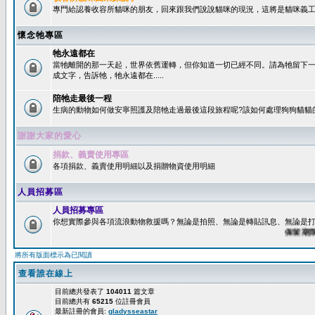
專門給認養收容所貓咪的朋友，回來跟我們說說貓咪的現況，這將是貓咪義工
懷念牠專區
牠永遠都在
當牠離開的那一天起，世界依舊運轉，但你知道一切已經不同。請為牠留下
成文字，告訴牠，牠永遠都在.....
陪牠走最後一程
生病的動物如何做安寧照護及陪牠走過最後這段旅程呢?該如何處理狗狗貓貓
謝謝大家的愛心
捐款、義賣使用專區
各項捐款、義賣使用明細以及捐贈物資使用明細
人員招募區
人員招募專區
你想實際參與各項流浪動物救援嗎？無論是拍照、無論是轉貼訊息、無論是打字
保留期限：6
將所有版面標示為已閱讀
查看誰在線上
目前總共發表了
104011
篇文章
目前總共有
65215
位註冊會員
最新註冊的會員:
gladysseastar