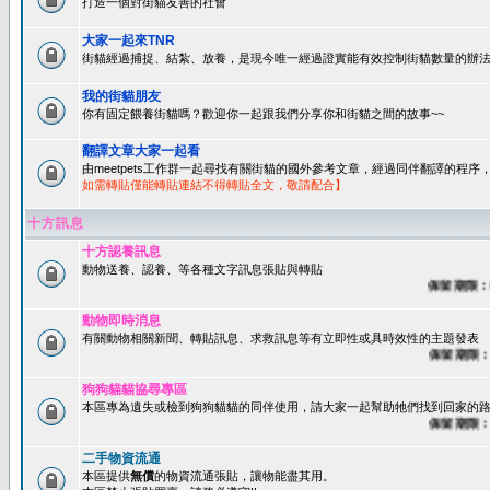
打造一個對街貓友善的社會
大家一起來TNR
街貓經過捕捉、結紮、放養，是現今唯一經過證實能有效控制街貓數量的辦法
我的街貓朋友
你有固定餵養街貓嗎？歡迎你一起跟我們分享你和街貓之間的故事~~
翻譯文章大家一起看
由meetpets工作群一起尋找有關街貓的國外參考文章，經過同伴翻譯的程
如需轉貼僅能轉貼連結不得轉貼全文，敬請配合】
十方訊息
十方認養訊息
動物送養、認養、等各種文字訊息張貼與轉貼
保留期限：60
動物即時消息
有關動物相關新聞、轉貼訊息、求救訊息等有立即性或具時效性的主題發表
保留期限：45
狗狗貓貓協尋專區
本區專為遺失或檢到狗狗貓貓的同伴使用，請大家一起幫助牠們找到回家的路~
保留期限：60
二手物資流通
本區提供
無償
的物資流通張貼，讓物能盡其用。