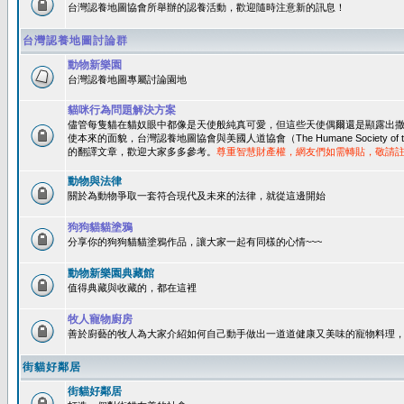
台灣認養地圖協會所舉辦的認養活動，歡迎隨時注意新的訊息！
台灣認養地圖討論群
動物新樂園
台灣認養地圖專屬討論園地
貓咪行為問題解決方案
儘管每隻貓在貓奴眼中都像是天使般純真可愛，但這些天使偶爾還是顯露出
使本來的面貌，台灣認養地圖協會與美國人道協會（The Humane Society of 
的翻譯文章，歡迎大家多多參考。
尊重智慧財產權，網友們如需轉貼，敬請
動物與法律
關於為動物爭取一套符合現代及未來的法律，就從這邊開始
狗狗貓貓塗鴉
分享你的狗狗貓貓塗鴉作品，讓大家一起有同樣的心情~~~
動物新樂園典藏館
值得典藏與收藏的，都在這裡
牧人寵物廚房
善於廚藝的牧人為大家介紹如何自己動手做出一道道健康又美味的寵物料理
街貓好鄰居
街貓好鄰居