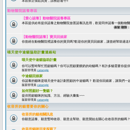
本區禁止張貼買賣，請務必遵守!!
動物醫院認養專區
【愛心認養】動物醫院認養專區
本區提供給有提供認養之動物醫院放置認養訊息用，歡迎同伴認養一個動物醫
保留期限：60
【動物醫院認養】寶貝回娘家
你曾經在動物醫院裡認養你的寶貝嗎?歡迎你的寶貝回娘家，讓曾經幫助過送
喵天使中途貓協助計畫連絡站
喵天使中途貓協助計畫
你可以暫時幫忙照顧貓嗎？你可以照顧要餵奶的幼貓嗎？有許多貓需要你提
版面管理員
catangle
中途貓回娘家
你認養的貓咪是喵天使中途計劃照顧的中途貓嗎？ 歡迎你回娘家，讓我們一
版面管理員
catangle
如何照顧好一隻貓？
提供照顧貓咪的知識、方法、經驗大彙集~~~
版面管理員
catangle
收容所的貓需要你的關心
收容所的貓相關訊息
你願意認養、願意暫時收容、願意去幫助、願意開始去關心在收容所的貓嗎
收容所貓咪回來探親了