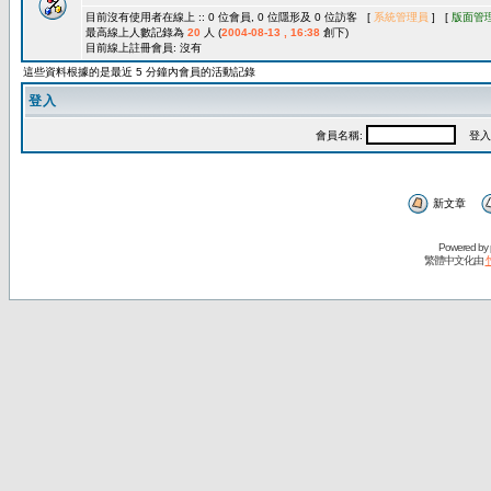
目前沒有使用者在線上 :: 0 位會員, 0 位隱形及 0 位訪客 [
系統管理員
] [
版面管
最高線上人數記錄為
20
人 (
2004-08-13 , 16:38
創下)
目前線上註冊會員: 沒有
這些資料根據的是最近 5 分鐘內會員的活動記錄
登入
會員名稱:
登入
新文章
Powered by
繁體中文化由