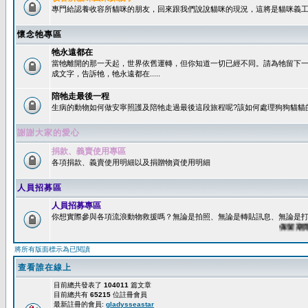
專門給認養收容所貓咪的朋友，回來跟我們說說貓咪的現況，這將是貓咪義工
懷念牠專區
牠永遠都在
當牠離開的那一天起，世界依舊運轉，但你知道一切已經不同。請為牠留下
成文字，告訴牠，牠永遠都在.....
陪牠走最後一程
生病的動物如何做安寧照護及陪牠走過最後這段旅程呢?該如何處理狗狗貓貓
謝謝大家的愛心
捐款、義賣使用專區
各項捐款、義賣使用明細以及捐贈物資使用明細
人員招募區
人員招募專區
你想實際參與各項流浪動物救援嗎？無論是拍照、無論是轉貼訊息、無論是打字
保留期限：6
將所有版面標示為已閱讀
查看誰在線上
目前總共發表了
104011
篇文章
目前總共有
65215
位註冊會員
最新註冊的會員:
gladysseastar