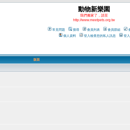
動物新樂園
我們搬家了，請至
http://www.meetpets.org.tw
常見問題
搜尋
會員列表
會員群組
個人資料
登入檢查您的私人訊息
登入
版面