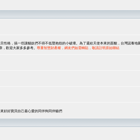
，搞一些讓貓奴們不得不低聲抱怨的小破壞。為了還給天使本來的面貌，台灣認養地圖協會與美國人
翻譯文章，歡迎大家多多參考。
尊重智慧財產權，網友們如需轉貼，敬請註明原始聯結
，來好好寶貝自己最心愛的同伴狗同伴貓們