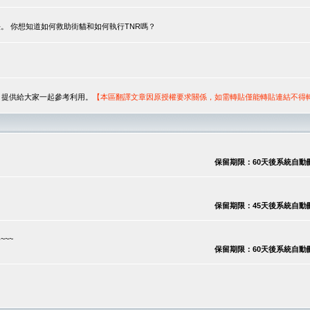
。 你想知道如何救助街貓和如何執行TNR嗎？
序，提供給大家一起參考利用。
【本區翻譯文章因原授權要求關係，如需轉貼僅能轉貼連結不得
保留期限：60天後系統自動刪除
保留期限：45天後系統自動刪除
~~
保留期限：60天後系統自動刪除