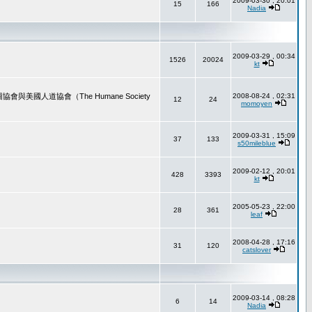
2009-03-30 , 20:01
15
166
Nadia
2009-03-29 , 00:34
1526
20024
kt
道協會（The Humane Society
2008-08-24 , 02:31
12
24
momoyen
2009-03-31 , 15:09
37
133
s50mileblue
2009-02-12 , 20:01
428
3393
kt
2005-05-23 , 22:00
28
361
leaf
2008-04-28 , 17:16
31
120
catslover
2009-03-14 , 08:28
6
14
Nadia