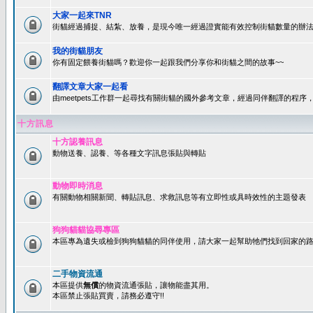
大家一起來TNR
街貓經過捕捉、結紮、放養，是現今唯一經過證實能有效控制街貓數量的辦法
我的街貓朋友
你有固定餵養街貓嗎？歡迎你一起跟我們分享你和街貓之間的故事~~
翻譯文章大家一起看
由meetpets工作群一起尋找有關街貓的國外參考文章，經過同伴翻譯的程
十方訊息
十方認養訊息
動物送養、認養、等各種文字訊息張貼與轉貼
動物即時消息
有關動物相關新聞、轉貼訊息、求救訊息等有立即性或具時效性的主題發表
狗狗貓貓協尋專區
本區專為遺失或檢到狗狗貓貓的同伴使用，請大家一起幫助牠們找到回家的路~
二手物資流通
本區提供
無償
的物資流通張貼，讓物能盡其用。
本區禁止張貼買賣，請務必遵守!!