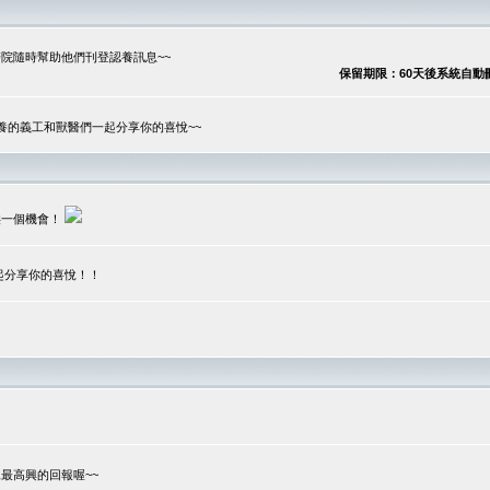
院隨時幫助他們刊登認養訊息~~
保留期限：60天後系統自動刪除
養的義工和獸醫們一起分享你的喜悅~~
供一個機會！
起分享你的喜悅！！
？
最高興的回報喔~~