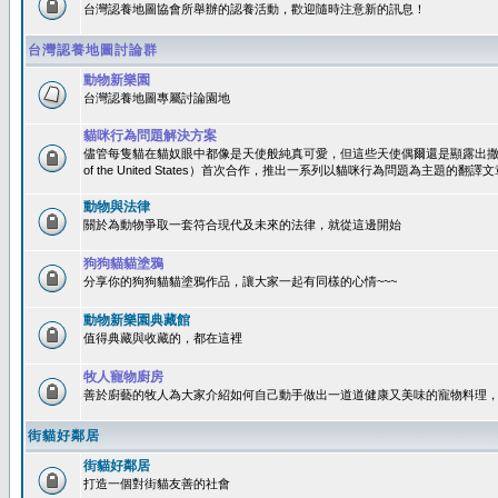
台灣認養地圖協會所舉辦的認養活動，歡迎隨時注意新的訊息！
台灣認養地圖討論群
動物新樂園
台灣認養地圖專屬討論園地
貓咪行為問題解決方案
儘管每隻貓在貓奴眼中都像是天使般純真可愛，但這些天使偶爾還是顯露出撒旦性格
of the United States）首次合作，推出一系列以貓咪行為問題為主題的
動物與法律
關於為動物爭取一套符合現代及未來的法律，就從這邊開始
狗狗貓貓塗鴉
分享你的狗狗貓貓塗鴉作品，讓大家一起有同樣的心情~~~
動物新樂園典藏館
值得典藏與收藏的，都在這裡
牧人寵物廚房
善於廚藝的牧人為大家介紹如何自己動手做出一道道健康又美味的寵物料理
街貓好鄰居
街貓好鄰居
打造一個對街貓友善的社會