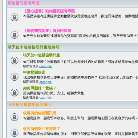
動物醫院認養專區
【愛心認養】動物醫院認養專區
本區提供給有提供認養之動物醫院放置認養訊息用，歡迎同伴認養一個動物醫
【動物醫院認養】寶貝回娘家
你曾經在動物醫院裡認養你的寶貝嗎?歡迎你的寶貝回娘家，讓曾經幫助過送
喵天使中途貓協助計畫連絡站
喵天使中途貓協助計畫
你可以暫時幫忙照顧貓嗎？你可以照顧要餵奶的幼貓嗎？有許多貓需要你提
版面管理員
catangle
中途貓回娘家
你認養的貓咪是喵天使中途計劃照顧的中途貓嗎？ 歡迎你回娘家，讓我們一
版面管理員
catangle
如何照顧好一隻貓？
提供照顧貓咪的知識、方法、經驗大彙集~~~
版面管理員
catangle
收容所的貓需要你的關心
收容所的貓相關訊息
你願意認養、願意暫時收容、願意去幫助、願意開始去關心在收容所的貓嗎
收容所貓咪回來探親了
專門給認養收容所貓咪的朋友，回來跟我們說說貓咪的現況，這將是貓咪義工