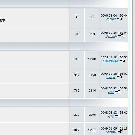
2006-08-04 , 10:44
2
6
coriner
2008-09-16 , 18:04
41
733
sily_sisily
2008-11-18 , 20:52
483
11988
tomatowen
2009-02-18 , 15:02
331
6159
evelyn
2008-06-23 , 09:50
765
6844
小騷
2008-08-13 , 13:42
223
2206
小騷
2009-01-06 , 01:19
327
11198
santury