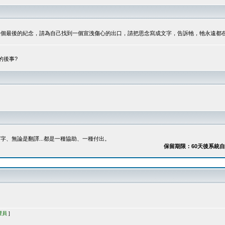
最後的紀念，請為自己找到一個宣洩傷心的出口，請把思念寫成文字，告訴牠，牠永遠都在...
的後事?
、無論是翻譯...都是一種協助、一種付出。
保留期限：60天後系統自動刪除
理員
]