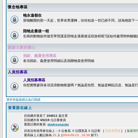
懷念牠專區
牠永遠都在
當牠離開的那一天起，世界依舊運轉，但你知道一切已經不同。請為牠留下一個
陪牠走最後一程
生病的動物如何做安寧照護及陪牠走過最後這段旅程呢?該如何處理狗狗貓貓
謝謝大家的愛心
捐款、義賣使用專區
各項捐款、義賣使用明細以及捐贈物資使用明細
人員招募區
人員招募專區
你想實際參與各項流浪動物救援嗎？無論是拍照、無論是轉貼訊息、無論是打字
將所有版面標示為已閱讀
查看誰在線上
目前總共發表了
104011
篇文章
目前總共有
65215
位註冊會員
最新註冊的會員:
gladysseastar
目前沒有使用者在線上 :: 0 位會員, 0 位隱形及 0 位訪客 [
系統管理員
] [
版面管
最高線上人數記錄為
20
人 (
2004-08-13 , 16:38
創下)