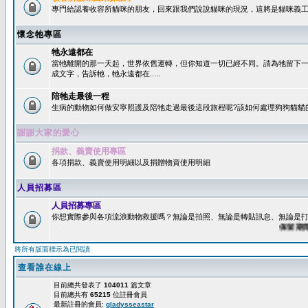
專門給認養收容所貓咪的朋友，回來跟我們說說貓咪的現況，這將是貓咪義工
懷念牠專區
牠永遠都在
當牠離開的那一天起，世界依舊運轉，但你知道一切已經不同。請為牠留下
成文字，告訴牠，牠永遠都在.....
陪牠走最後一程
生病的動物如何做安寧照護及陪牠走過最後這段旅程呢?該如何處理狗狗貓貓
謝謝大家的愛心
捐款、義賣使用專區
各項捐款、義賣使用明細以及捐贈物資使用明細
人員招募區
人員招募專區
你想實際參與各項流浪動物救援嗎？無論是拍照、無論是轉貼訊息、無論是打字
保留期限：6
將所有版面標示為已閱讀
查看誰在線上
目前總共發表了
104011
篇文章
目前總共有
65215
位註冊會員
最新註冊的會員:
gladysseastar