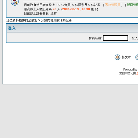
目前沒有使用者在線上 :: 0 位會員, 0 位隱形及 0 位訪客 [
系統管理員
] [
版面管
最高線上人數記錄為
20
人 (
2004-08-13 , 16:38
創下)
目前線上註冊會員: 沒有
這些資料根據的是最近 5 分鐘內會員的活動記錄
登入
會員名稱:
登入
新文章
Powered by
繁體中文化由