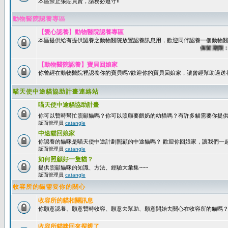
本區禁止張貼買賣，請務必遵守!!
動物醫院認養專區
【愛心認養】動物醫院認養專區
本區提供給有提供認養之動物醫院放置認養訊息用，歡迎同伴認養一個動物醫
保留期限：60
【動物醫院認養】寶貝回娘家
你曾經在動物醫院裡認養你的寶貝嗎?歡迎你的寶貝回娘家，讓曾經幫助過送
喵天使中途貓協助計畫連絡站
喵天使中途貓協助計畫
你可以暫時幫忙照顧貓嗎？你可以照顧要餵奶的幼貓嗎？有許多貓需要你提
版面管理員
catangle
中途貓回娘家
你認養的貓咪是喵天使中途計劃照顧的中途貓嗎？ 歡迎你回娘家，讓我們一
版面管理員
catangle
如何照顧好一隻貓？
提供照顧貓咪的知識、方法、經驗大彙集~~~
版面管理員
catangle
收容所的貓需要你的關心
收容所的貓相關訊息
你願意認養、願意暫時收容、願意去幫助、願意開始去關心在收容所的貓嗎
收容所貓咪回來探親了