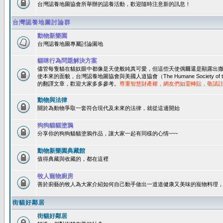
台灣認養地圖協會所舉辦的認養活動，歡迎隨時注意新的訊息！
台灣認養地圖討論群
動物新樂園
台灣認養地圖專屬討論園地
貓咪行為問題解決方案
儘管每隻貓在貓奴眼中都像是天使般純真可愛，但這些天使偶爾還是顯露出
使本來的面貌，台灣認養地圖協會與美國人道協會（The Humane Society of 
的翻譯文章，歡迎大家多多參考。
尊重智慧財產權，網友們如需轉貼，敬請
動物與法律
關於為動物爭取一套符合現代及未來的法律，就從這邊開始
狗狗貓貓塗鴉
分享你的狗狗貓貓塗鴉作品，讓大家一起有同樣的心情~~~
動物新樂園典藏館
值得典藏與收藏的，都在這裡
牧人寵物廚房
善於廚藝的牧人為大家介紹如何自己動手做出一道道健康又美味的寵物料理
街貓好鄰居
街貓好鄰居