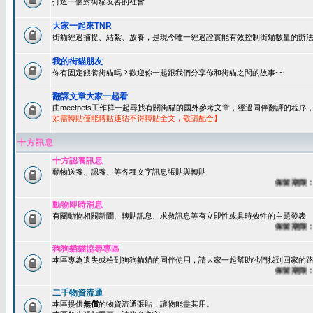
打造一個對街貓友善的社會
大家一起來TNR
街貓經過捕捉、結紮、放養，是現今唯一經過證實能有效控制街貓數量的辦法
我的街貓朋友
你有固定餵養街貓嗎？歡迎你一起跟我們分享你和街貓之間的故事~~
翻譯文章大家一起看
由meetpets工作群一起尋找有關街貓的國外參考文章，經過同伴翻譯的程
如需轉貼僅能轉貼連結不得轉貼全文，敬請配合】
十方訊息
十方認養訊息
動物送養、認養、等各種文字訊息張貼與轉貼
保留期限：60
動物即時消息
有關動物相關新聞、轉貼訊息、求救訊息等有立即性或具時效性的主題發表
保留期限：45
狗狗貓貓協尋專區
本區專為遺失或檢到狗狗貓貓的同伴使用，請大家一起幫助牠們找到回家的路~
保留期限：60
二手物資流通
本區提供
無償
的物資流通張貼，讓物能盡其用。