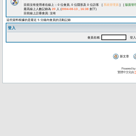
目前沒有使用者在線上 :: 0 位會員, 0 位隱形及 0 位訪客 [
系統管理員
] [
版面管
最高線上人數記錄為
20
人 (
2004-08-13 , 16:38
創下)
目前線上註冊會員: 沒有
這些資料根據的是最近 5 分鐘內會員的活動記錄
登入
會員名稱:
登入
新文章
Powered by
繁體中文化由