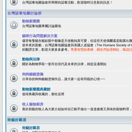
台灣認養地圖協會所舉辦的認養活動，歡迎隨時注意新的訊息！
台灣認養地圖討論群
動物新樂園
台灣認養地圖專屬討論園地
貓咪行為問題解決方案
儘管每隻貓在貓奴眼中都像是天使般純真可愛，但這些天使偶爾還是顯露出
使本來的面貌，台灣認養地圖協會與美國人道協會（The Humane Society of 
的翻譯文章，歡迎大家多多參考。
尊重智慧財產權，網友們如需轉貼，敬請
動物與法律
關於為動物爭取一套符合現代及未來的法律，就從這邊開始
狗狗貓貓塗鴉
分享你的狗狗貓貓塗鴉作品，讓大家一起有同樣的心情~~~
動物新樂園典藏館
值得典藏與收藏的，都在這裡
牧人寵物廚房
善於廚藝的牧人為大家介紹如何自己動手做出一道道健康又美味的寵物料理
街貓好鄰居
街貓好鄰居