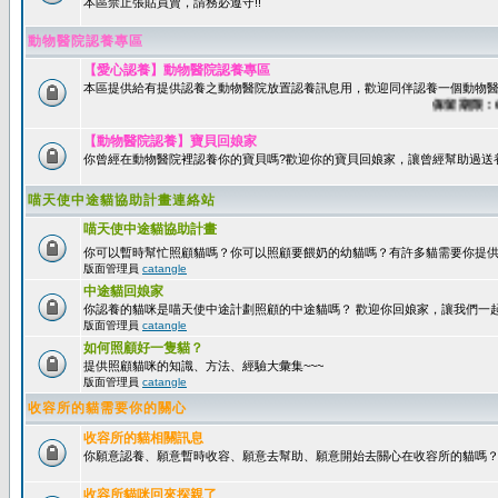
本區禁止張貼買賣，請務必遵守!!
動物醫院認養專區
【愛心認養】動物醫院認養專區
本區提供給有提供認養之動物醫院放置認養訊息用，歡迎同伴認養一個動物醫
保留期限：60天
【動物醫院認養】寶貝回娘家
你曾經在動物醫院裡認養你的寶貝嗎?歡迎你的寶貝回娘家，讓曾經幫助過送
喵天使中途貓協助計畫連絡站
喵天使中途貓協助計畫
你可以暫時幫忙照顧貓嗎？你可以照顧要餵奶的幼貓嗎？有許多貓需要你提
版面管理員
catangle
中途貓回娘家
你認養的貓咪是喵天使中途計劃照顧的中途貓嗎？ 歡迎你回娘家，讓我們一
版面管理員
catangle
如何照顧好一隻貓？
提供照顧貓咪的知識、方法、經驗大彙集~~~
版面管理員
catangle
收容所的貓需要你的關心
收容所的貓相關訊息
你願意認養、願意暫時收容、願意去幫助、願意開始去關心在收容所的貓嗎
收容所貓咪回來探親了