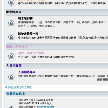
專門給認養收容所貓咪的朋友，回來跟我們說說貓咪的現況，這將是貓咪義工
懷念牠專區
牠永遠都在
當牠離開的那一天起，世界依舊運轉，但你知道一切已經不同。請為牠留下
成文字，告訴牠，牠永遠都在.....
陪牠走最後一程
生病的動物如何做安寧照護及陪牠走過最後這段旅程呢?該如何處理狗狗貓貓
謝謝大家的愛心
捐款、義賣使用專區
各項捐款、義賣使用明細以及捐贈物資使用明細
人員招募區
人員招募專區
你想實際參與各項流浪動物救援嗎？無論是拍照、無論是轉貼訊息、無論是打字
保留期限：60
將所有版面標示為已閱讀
查看誰在線上
目前總共發表了
104011
篇文章
目前總共有
65215
位註冊會員
最新註冊的會員:
gladysseastar