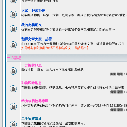
打造一個對街貓友善的社會
大家一起來TNR
街貓經過捕捉、結紮、放養，是現今唯一經過證實能有效控制街貓數量的辦法
我的街貓朋友
你有固定餵養街貓嗎？歡迎你一起跟我們分享你和街貓之間的故事~~
翻譯文章大家一起看
由meetpets工作群一起尋找有關街貓的國外參考文章，經過同伴翻譯的程
如需轉貼僅能轉貼連結不得轉貼全文，敬請配合】
十方訊息
十方認養訊息
動物送養、認養、等各種文字訊息張貼與轉貼
保留期限：60天
動物即時消息
有關動物相關新聞、轉貼訊息、求救訊息等有立即性或具時效性的主題發表
保留期限：45天
狗狗貓貓協尋專區
本區專為遺失或檢到狗狗貓貓的同伴使用，請大家一起幫助牠們找到回家的路~
保留期限：60天
二手物資流通
本區提供
無償
的物資流通張貼，讓物能盡其用。