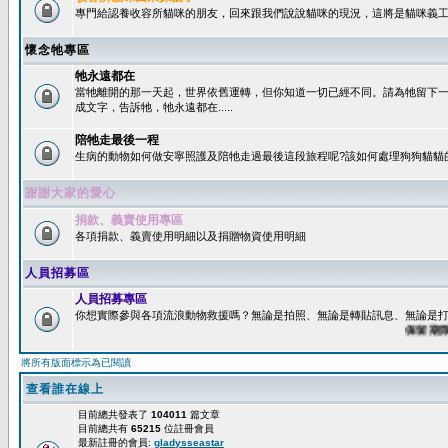
專門給認養收容所貓咪的朋友，回來跟我們說說貓咪的現況，這將是貓咪義工
懷念牠專區
牠永遠都在
當牠離開的那一天起，世界依舊運轉，但你知道一切已經不同。請為牠留下
成文字，告訴牠，牠永遠都在.....
陪牠走最後一程
生病的動物如何做安寧照護及陪牠走過最後這段旅程呢?該如何處理狗狗貓貓
謝謝大家的愛心
捐款、義賣使用專區
各項捐款、義賣使用明細以及捐贈物資使用明細
人員招募區
人員招募專區
你想實際參與各項流浪動物救援嗎？無論是拍照、無論是轉貼訊息、無論是打字
保留期限：6
將所有版面標示為已閱讀
查看誰在線上
目前總共發表了
104011
篇文章
目前總共有
65215
位註冊會員
最新註冊的會員:
gladysseastar