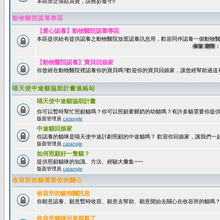
本區禁止張貼買賣，請務必遵守!!
動物醫院認養專區
【愛心認養】動物醫院認養專區
本區提供給有提供認養之動物醫院放置認養訊息用，歡迎同伴認養一個動物醫
保留期限：60
【動物醫院認養】寶貝回娘家
你曾經在動物醫院裡認養你的寶貝嗎?歡迎你的寶貝回娘家，讓曾經幫助過送
喵天使中途貓協助計畫連絡站
喵天使中途貓協助計畫
你可以暫時幫忙照顧貓嗎？你可以照顧要餵奶的幼貓嗎？有許多貓需要你提
版面管理員
catangle
中途貓回娘家
你認養的貓咪是喵天使中途計劃照顧的中途貓嗎？ 歡迎你回娘家，讓我們一
版面管理員
catangle
如何照顧好一隻貓？
提供照顧貓咪的知識、方法、經驗大彙集~~~
版面管理員
catangle
收容所的貓需要你的關心
收容所的貓相關訊息
你願意認養、願意暫時收容、願意去幫助、願意開始去關心在收容所的貓嗎
收容所貓咪回來探親了