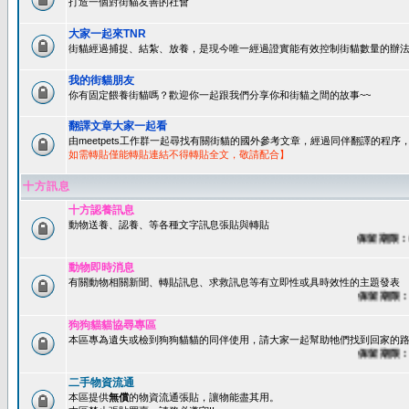
打造一個對街貓友善的社會
大家一起來TNR
街貓經過捕捉、結紮、放養，是現今唯一經過證實能有效控制街貓數量的辦法
我的街貓朋友
你有固定餵養街貓嗎？歡迎你一起跟我們分享你和街貓之間的故事~~
翻譯文章大家一起看
由meetpets工作群一起尋找有關街貓的國外參考文章，經過同伴翻譯的程
如需轉貼僅能轉貼連結不得轉貼全文，敬請配合】
十方訊息
十方認養訊息
動物送養、認養、等各種文字訊息張貼與轉貼
保留期限：60天
動物即時消息
有關動物相關新聞、轉貼訊息、求救訊息等有立即性或具時效性的主題發表
保留期限：45
狗狗貓貓協尋專區
本區專為遺失或檢到狗狗貓貓的同伴使用，請大家一起幫助牠們找到回家的路~
保留期限：60
二手物資流通
本區提供
無償
的物資流通張貼，讓物能盡其用。