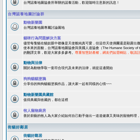
台灣認養地圖協會所舉辦的認養活動，歡迎隨時注意新的訊息！
台灣認養地圖討論群
動物新樂園
台灣認養地圖專屬討論園地
貓咪行為問題解決方案
儘管每隻貓在貓奴眼中都像是天使般純真可愛，但這些天使偶爾還是顯露出
使本來的面貌，台灣認養地圖協會與美國人道協會（The Humane Society of 
的翻譯文章，歡迎大家多多參考。
尊重智慧財產權，網友們如需轉貼，敬請
動物與法律
關於為動物爭取一套符合現代及未來的法律，就從這邊開始
狗狗貓貓塗鴉
分享你的狗狗貓貓塗鴉作品，讓大家一起有同樣的心情~~~
動物新樂園典藏館
值得典藏與收藏的，都在這裡
牧人寵物廚房
善於廚藝的牧人為大家介紹如何自己動手做出一道道健康又美味的寵物料理
街貓好鄰居
街貓好鄰居