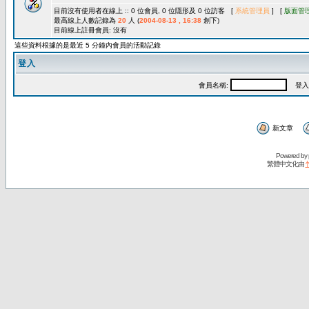
目前沒有使用者在線上 :: 0 位會員, 0 位隱形及 0 位訪客 [
系統管理員
] [
版面管
最高線上人數記錄為
20
人 (
2004-08-13 , 16:38
創下)
目前線上註冊會員: 沒有
這些資料根據的是最近 5 分鐘內會員的活動記錄
登入
會員名稱:
登入
新文章
Powered by
繁體中文化由