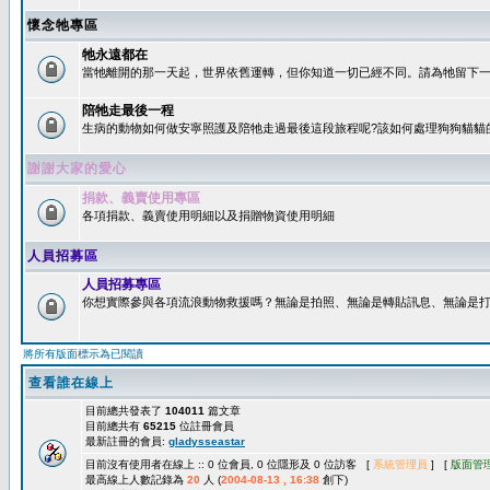
懷念牠專區
牠永遠都在
當牠離開的那一天起，世界依舊運轉，但你知道一切已經不同。請為牠留下一個
陪牠走最後一程
生病的動物如何做安寧照護及陪牠走過最後這段旅程呢?該如何處理狗狗貓貓
謝謝大家的愛心
捐款、義賣使用專區
各項捐款、義賣使用明細以及捐贈物資使用明細
人員招募區
人員招募專區
你想實際參與各項流浪動物救援嗎？無論是拍照、無論是轉貼訊息、無論是打字
將所有版面標示為已閱讀
查看誰在線上
目前總共發表了
104011
篇文章
目前總共有
65215
位註冊會員
最新註冊的會員:
gladysseastar
目前沒有使用者在線上 :: 0 位會員, 0 位隱形及 0 位訪客 [
系統管理員
] [
版面管
最高線上人數記錄為
20
人 (
2004-08-13 , 16:38
創下)