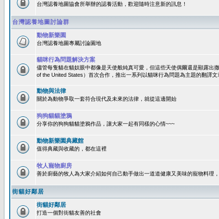
台灣認養地圖協會所舉辦的認養活動，歡迎隨時注意新的訊息！
台灣認養地圖討論群
動物新樂園
台灣認養地圖專屬討論園地
貓咪行為問題解決方案
儘管每隻貓在貓奴眼中都像是天使般純真可愛，但這些天使偶爾還是顯露出撒旦性格
of the United States）首次合作，推出一系列以貓咪行為問題為主題的
動物與法律
關於為動物爭取一套符合現代及未來的法律，就從這邊開始
狗狗貓貓塗鴉
分享你的狗狗貓貓塗鴉作品，讓大家一起有同樣的心情~~~
動物新樂園典藏館
值得典藏與收藏的，都在這裡
牧人寵物廚房
善於廚藝的牧人為大家介紹如何自己動手做出一道道健康又美味的寵物料理
街貓好鄰居
街貓好鄰居
打造一個對街貓友善的社會