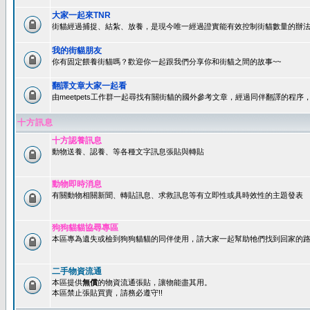
大家一起來TNR
街貓經過捕捉、結紮、放養，是現今唯一經過證實能有效控制街貓數量的辦法
我的街貓朋友
你有固定餵養街貓嗎？歡迎你一起跟我們分享你和街貓之間的故事~~
翻譯文章大家一起看
由meetpets工作群一起尋找有關街貓的國外參考文章，經過同伴翻譯的程
十方訊息
十方認養訊息
動物送養、認養、等各種文字訊息張貼與轉貼
動物即時消息
有關動物相關新聞、轉貼訊息、求救訊息等有立即性或具時效性的主題發表
狗狗貓貓協尋專區
本區專為遺失或檢到狗狗貓貓的同伴使用，請大家一起幫助牠們找到回家的路~
二手物資流通
本區提供
無償
的物資流通張貼，讓物能盡其用。
本區禁止張貼買賣，請務必遵守!!