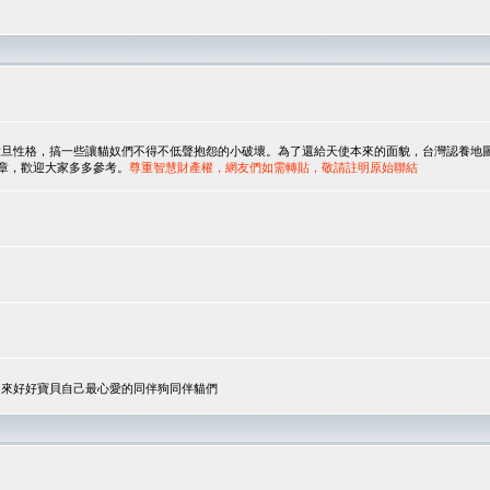
，搞一些讓貓奴們不得不低聲抱怨的小破壞。為了還給天使本來的面貌，台灣認養地圖協會與美國人
翻譯文章，歡迎大家多多參考。
尊重智慧財產權，網友們如需轉貼，敬請註明原始聯結
，來好好寶貝自己最心愛的同伴狗同伴貓們