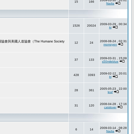
2009-03-30 , 20:01
15
166
Nadia
2009-03-29 , 00:34
1526
20024
kt
道協會（The Humane Society
2008-08-24 , 02:31
12
24
momoyen
2009-03-31 , 15:09
37
133
s50mileblue
2009-02-12 , 20:01
428
3393
kt
2005-05-23 , 22:00
28
361
leaf
2008-04-28 , 17:16
31
120
catslover
2009-03-14 , 08:28
6
14
Nadia