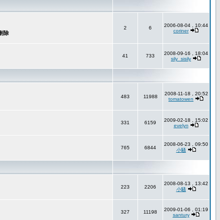
2006-08-04 , 10:44
2
6
coriner
2008-09-16 , 18:04
41
733
sily_sisily
2008-11-18 , 20:52
483
11988
tomatowen
2009-02-18 , 15:02
331
6159
evelyn
2008-06-23 , 09:50
765
6844
小騷
2008-08-13 , 13:42
223
2206
小騷
2009-01-06 , 01:19
327
11198
santury