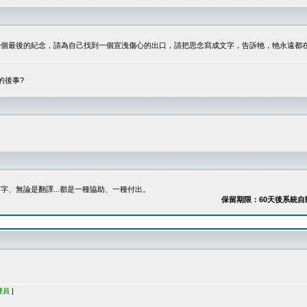
最後的紀念，請為自己找到一個宣洩傷心的出口，請把思念寫成文字，告訴牠，牠永遠都在...
的後事?
、無論是翻譯...都是一種協助、一種付出。
保留期限：60天後系統自動刪除
理員
]