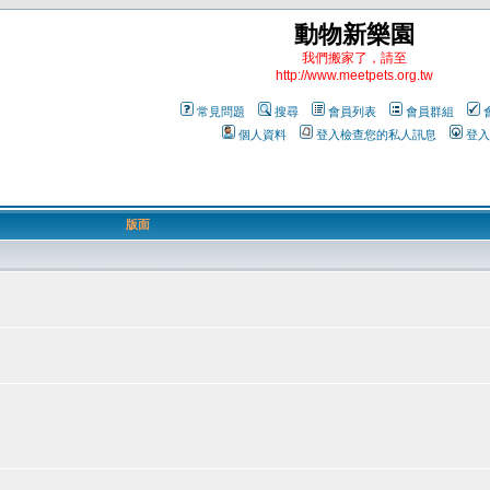
動物新樂園
我們搬家了，請至
http://www.meetpets.org.tw
常見問題
搜尋
會員列表
會員群組
個人資料
登入檢查您的私人訊息
登入
版面