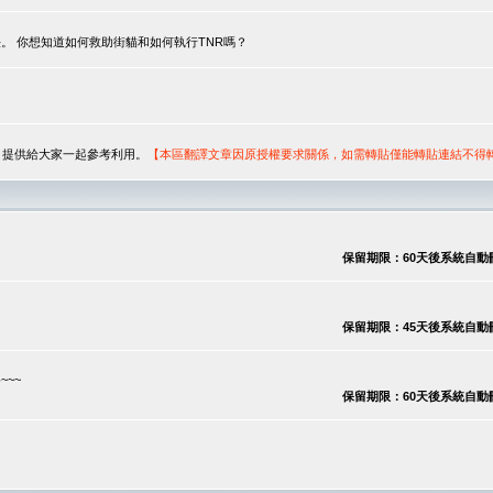
。 你想知道如何救助街貓和如何執行TNR嗎？
序，提供給大家一起參考利用。
【本區翻譯文章因原授權要求關係，如需轉貼僅能轉貼連結不得
保留期限：60天後系統自動刪除
保留期限：45天後系統自動刪除
~~
保留期限：60天後系統自動刪除