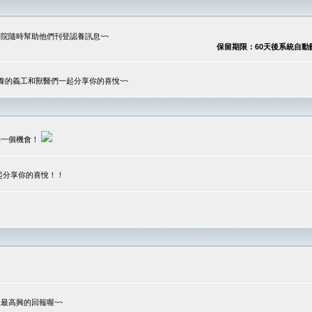
院隨時幫助他們刊登認養訊息~~
保留期限：60天後系統自動刪除
養的義工和獸醫們一起分享你的喜悅~~
供一個機會！
起分享你的喜悅！！
？
最高興的回報喔~~