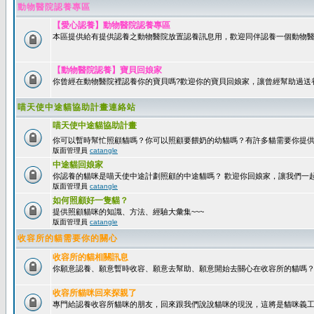
動物醫院認養專區
【愛心認養】動物醫院認養專區
本區提供給有提供認養之動物醫院放置認養訊息用，歡迎同伴認養一個動物醫
【動物醫院認養】寶貝回娘家
你曾經在動物醫院裡認養你的寶貝嗎?歡迎你的寶貝回娘家，讓曾經幫助過送
喵天使中途貓協助計畫連絡站
喵天使中途貓協助計畫
你可以暫時幫忙照顧貓嗎？你可以照顧要餵奶的幼貓嗎？有許多貓需要你提
版面管理員
catangle
中途貓回娘家
你認養的貓咪是喵天使中途計劃照顧的中途貓嗎？ 歡迎你回娘家，讓我們一
版面管理員
catangle
如何照顧好一隻貓？
提供照顧貓咪的知識、方法、經驗大彙集~~~
版面管理員
catangle
收容所的貓需要你的關心
收容所的貓相關訊息
你願意認養、願意暫時收容、願意去幫助、願意開始去關心在收容所的貓嗎
收容所貓咪回來探親了
專門給認養收容所貓咪的朋友，回來跟我們說說貓咪的現況，這將是貓咪義工