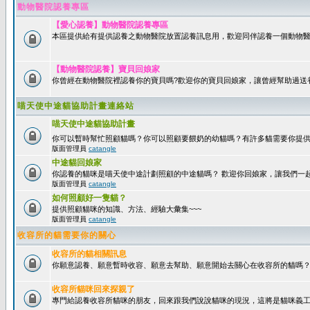
動物醫院認養專區
【愛心認養】動物醫院認養專區
本區提供給有提供認養之動物醫院放置認養訊息用，歡迎同伴認養一個動物醫
【動物醫院認養】寶貝回娘家
你曾經在動物醫院裡認養你的寶貝嗎?歡迎你的寶貝回娘家，讓曾經幫助過送
喵天使中途貓協助計畫連絡站
喵天使中途貓協助計畫
你可以暫時幫忙照顧貓嗎？你可以照顧要餵奶的幼貓嗎？有許多貓需要你提
版面管理員
catangle
中途貓回娘家
你認養的貓咪是喵天使中途計劃照顧的中途貓嗎？ 歡迎你回娘家，讓我們一
版面管理員
catangle
如何照顧好一隻貓？
提供照顧貓咪的知識、方法、經驗大彙集~~~
版面管理員
catangle
收容所的貓需要你的關心
收容所的貓相關訊息
你願意認養、願意暫時收容、願意去幫助、願意開始去關心在收容所的貓嗎
收容所貓咪回來探親了
專門給認養收容所貓咪的朋友，回來跟我們說說貓咪的現況，這將是貓咪義工