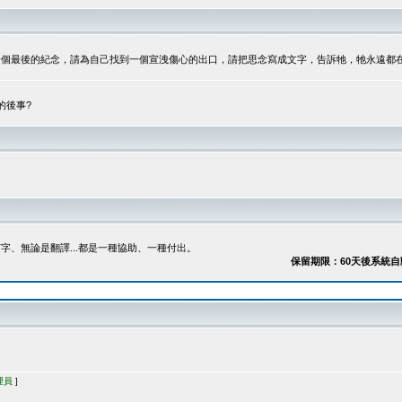
最後的紀念，請為自己找到一個宣洩傷心的出口，請把思念寫成文字，告訴牠，牠永遠都在...
的後事?
、無論是翻譯...都是一種協助、一種付出。
保留期限：60天後系統自動刪除
理員
]