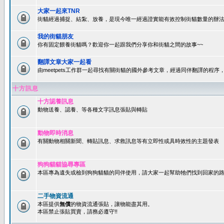
大家一起來TNR
街貓經過捕捉、結紮、放養，是現今唯一經過證實能有效控制街貓數量的辦法
我的街貓朋友
你有固定餵養街貓嗎？歡迎你一起跟我們分享你和街貓之間的故事~~
翻譯文章大家一起看
由meetpets工作群一起尋找有關街貓的國外參考文章，經過同伴翻譯的程
十方訊息
十方認養訊息
動物送養、認養、等各種文字訊息張貼與轉貼
動物即時消息
有關動物相關新聞、轉貼訊息、求救訊息等有立即性或具時效性的主題發表
狗狗貓貓協尋專區
本區專為遺失或檢到狗狗貓貓的同伴使用，請大家一起幫助牠們找到回家的路~
二手物資流通
本區提供
無償
的物資流通張貼，讓物能盡其用。
本區禁止張貼買賣，請務必遵守!!