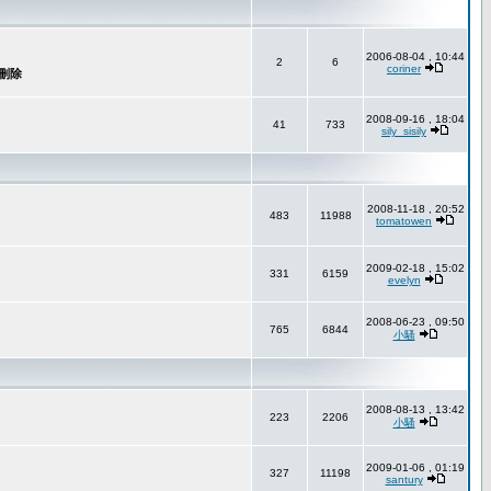
2006-08-04 , 10:44
2
6
coriner
2008-09-16 , 18:04
41
733
sily_sisily
2008-11-18 , 20:52
483
11988
tomatowen
2009-02-18 , 15:02
331
6159
evelyn
2008-06-23 , 09:50
765
6844
小騷
2008-08-13 , 13:42
223
2206
小騷
2009-01-06 , 01:19
327
11198
santury