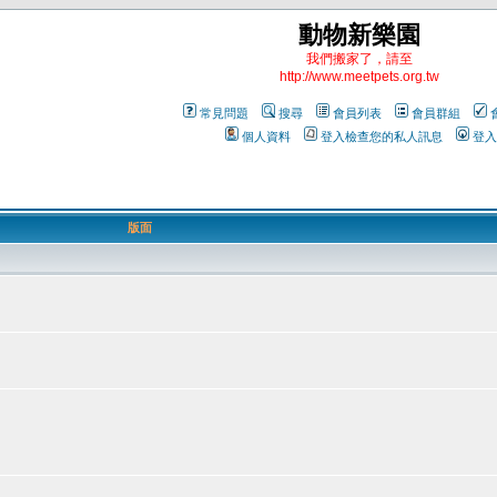
動物新樂園
我們搬家了，請至
http://www.meetpets.org.tw
常見問題
搜尋
會員列表
會員群組
個人資料
登入檢查您的私人訊息
登入
版面