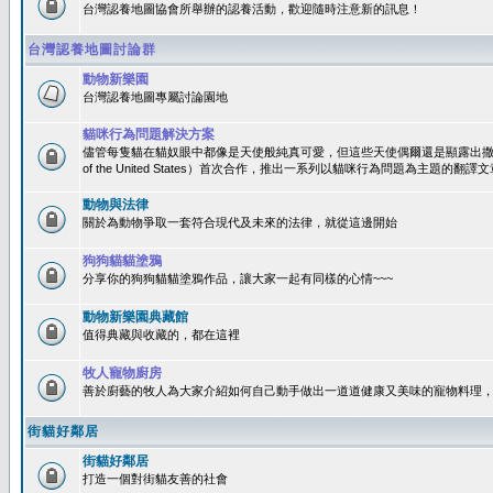
台灣認養地圖協會所舉辦的認養活動，歡迎隨時注意新的訊息！
台灣認養地圖討論群
動物新樂園
台灣認養地圖專屬討論園地
貓咪行為問題解決方案
儘管每隻貓在貓奴眼中都像是天使般純真可愛，但這些天使偶爾還是顯露出撒旦性格
of the United States）首次合作，推出一系列以貓咪行為問題為主題的
動物與法律
關於為動物爭取一套符合現代及未來的法律，就從這邊開始
狗狗貓貓塗鴉
分享你的狗狗貓貓塗鴉作品，讓大家一起有同樣的心情~~~
動物新樂園典藏館
值得典藏與收藏的，都在這裡
牧人寵物廚房
善於廚藝的牧人為大家介紹如何自己動手做出一道道健康又美味的寵物料理
街貓好鄰居
街貓好鄰居
打造一個對街貓友善的社會