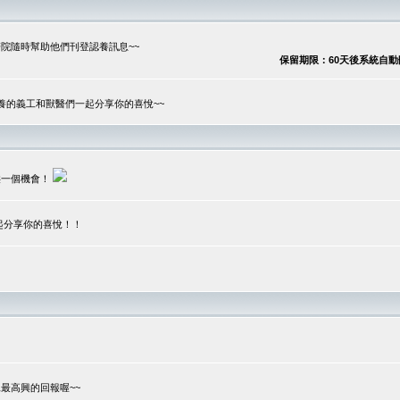
院隨時幫助他們刊登認養訊息~~
保留期限：60天後系統自動刪除
養的義工和獸醫們一起分享你的喜悅~~
供一個機會！
起分享你的喜悅！！
？
最高興的回報喔~~