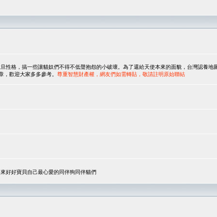
，搞一些讓貓奴們不得不低聲抱怨的小破壞。為了還給天使本來的面貌，台灣認養地圖協會與美國人
翻譯文章，歡迎大家多多參考。
尊重智慧財產權，網友們如需轉貼，敬請註明原始聯結
，來好好寶貝自己最心愛的同伴狗同伴貓們