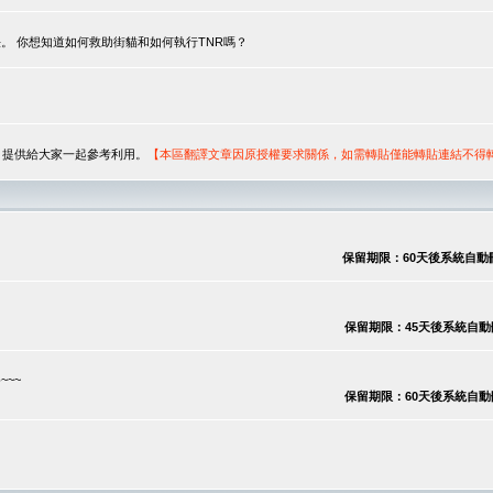
。 你想知道如何救助街貓和如何執行TNR嗎？
序，提供給大家一起參考利用。
【本區翻譯文章因原授權要求關係，如需轉貼僅能轉貼連結不得
保留期限：60天後系統自動刪除
保留期限：45天後系統自動刪除
~~
保留期限：60天後系統自動刪除