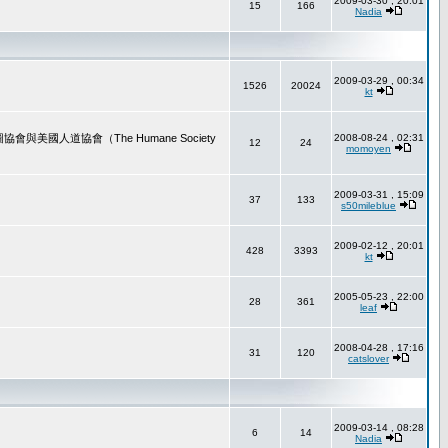
2009-03-30 , 20:01
15
166
Nadia
2009-03-29 , 00:34
1526
20024
kt
道協會（The Humane Society
2008-08-24 , 02:31
12
24
momoyen
2009-03-31 , 15:09
37
133
s50mileblue
2009-02-12 , 20:01
428
3393
kt
2005-05-23 , 22:00
28
361
leaf
2008-04-28 , 17:16
31
120
catslover
2009-03-14 , 08:28
6
14
Nadia