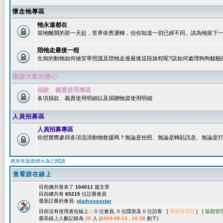
懷念牠專區
牠永遠都在
當牠離開的那一天起，世界依舊運轉，但你知道一切已經不同。請為牠留下一個
陪牠走最後一程
生病的動物如何做安寧照護及陪牠走過最後這段旅程呢?該如何處理狗狗貓貓
謝謝大家的愛心
捐款、義賣使用專區
各項捐款、義賣使用明細以及捐贈物資使用明細
人員招募區
人員招募專區
你想實際參與各項流浪動物救援嗎？無論是拍照、無論是轉貼訊息、無論是打字
將所有版面標示為已閱讀
查看誰在線上
目前總共發表了
104011
篇文章
目前總共有
65215
位註冊會員
最新註冊的會員:
gladysseastar
目前沒有使用者在線上 :: 0 位會員, 0 位隱形及 0 位訪客 [
系統管理員
] [
版面管
最高線上人數記錄為
20
人 (
2004-08-13 , 16:38
創下)