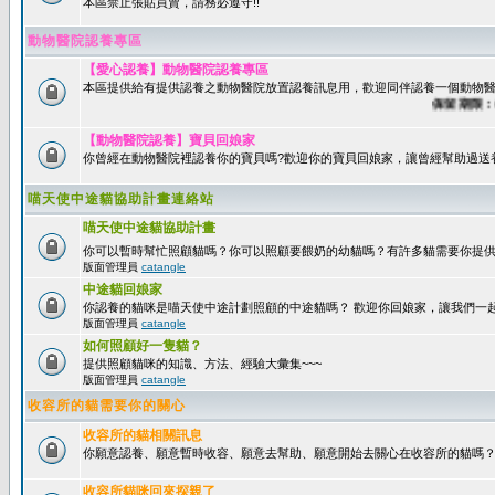
本區禁止張貼買賣，請務必遵守!!
動物醫院認養專區
【愛心認養】動物醫院認養專區
本區提供給有提供認養之動物醫院放置認養訊息用，歡迎同伴認養一個動物醫
保留期限：60天
【動物醫院認養】寶貝回娘家
你曾經在動物醫院裡認養你的寶貝嗎?歡迎你的寶貝回娘家，讓曾經幫助過送
喵天使中途貓協助計畫連絡站
喵天使中途貓協助計畫
你可以暫時幫忙照顧貓嗎？你可以照顧要餵奶的幼貓嗎？有許多貓需要你提
版面管理員
catangle
中途貓回娘家
你認養的貓咪是喵天使中途計劃照顧的中途貓嗎？ 歡迎你回娘家，讓我們一
版面管理員
catangle
如何照顧好一隻貓？
提供照顧貓咪的知識、方法、經驗大彙集~~~
版面管理員
catangle
收容所的貓需要你的關心
收容所的貓相關訊息
你願意認養、願意暫時收容、願意去幫助、願意開始去關心在收容所的貓嗎
收容所貓咪回來探親了