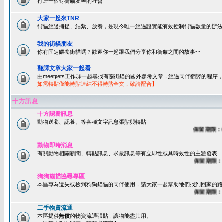
打造一個對街貓友善的社會
大家一起來TNR
街貓經過捕捉、結紮、放養，是現今唯一經過證實能有效控制街貓數量的辦法
我的街貓朋友
你有固定餵養街貓嗎？歡迎你一起跟我們分享你和街貓之間的故事~~
翻譯文章大家一起看
由meetpets工作群一起尋找有關街貓的國外參考文章，經過同伴翻譯的程
如需轉貼僅能轉貼連結不得轉貼全文，敬請配合】
十方訊息
十方認養訊息
動物送養、認養、等各種文字訊息張貼與轉貼
保留期限：60天
動物即時消息
有關動物相關新聞、轉貼訊息、求救訊息等有立即性或具時效性的主題發表
保留期限：45天
狗狗貓貓協尋專區
本區專為遺失或檢到狗狗貓貓的同伴使用，請大家一起幫助牠們找到回家的路~
保留期限：60天
二手物資流通
本區提供
無償
的物資流通張貼，讓物能盡其用。