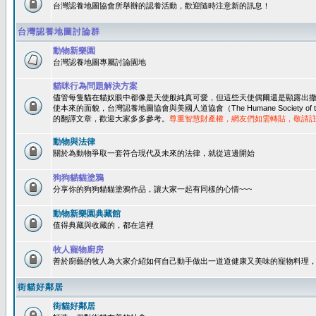
台灣認養地圖協會所舉辦的認養活動，歡迎隨時注意新的訊息！
台灣認養地圖討論群
動物新樂園
台灣認養地圖專屬討論園地
貓咪行為問題解決方案
儘管每隻貓在貓奴眼中都像是天使般純真可愛，但這些天使偶爾還是顯露出
使本來的面貌，台灣認養地圖協會與美國人道協會（The Humane Society of 
的翻譯文章，歡迎大家多多參考。
尊重智慧財產權，網友們如需轉貼，敬請
動物與法律
關於為動物爭取一套符合現代及未來的法律，就從這邊開始
狗狗貓貓塗鴉
分享你的狗狗貓貓塗鴉作品，讓大家一起有同樣的心情~~~
動物新樂園典藏館
值得典藏與收藏的，都在這裡
牧人寵物廚房
善於廚藝的牧人為大家介紹如何自己動手做出一道道健康又美味的寵物料理
街貓好鄰居
街貓好鄰居