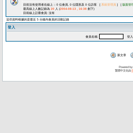
目前沒有使用者在線上 :: 0 位會員, 0 位隱形及 0 位訪客 [
系統管理員
] [
版面管
最高線上人數記錄為
20
人 (
2004-08-13 , 16:38
創下)
目前線上註冊會員: 沒有
這些資料根據的是最近 5 分鐘內會員的活動記錄
登入
會員名稱:
登入
新文章
Powered by
繁體中文化由