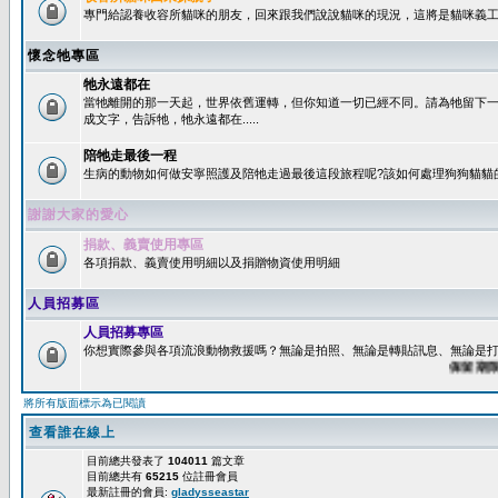
專門給認養收容所貓咪的朋友，回來跟我們說說貓咪的現況，這將是貓咪義工
懷念牠專區
牠永遠都在
當牠離開的那一天起，世界依舊運轉，但你知道一切已經不同。請為牠留下
成文字，告訴牠，牠永遠都在.....
陪牠走最後一程
生病的動物如何做安寧照護及陪牠走過最後這段旅程呢?該如何處理狗狗貓貓
謝謝大家的愛心
捐款、義賣使用專區
各項捐款、義賣使用明細以及捐贈物資使用明細
人員招募區
人員招募專區
你想實際參與各項流浪動物救援嗎？無論是拍照、無論是轉貼訊息、無論是打字
保留期限：6
將所有版面標示為已閱讀
查看誰在線上
目前總共發表了
104011
篇文章
目前總共有
65215
位註冊會員
最新註冊的會員:
gladysseastar