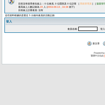
目前沒有使用者在線上 :: 0 位會員, 0 位隱形及 0 位訪客 [
系統管理員
] [
版面管
最高線上人數記錄為
20
人 (
2004-08-13 , 16:38
創下)
目前線上註冊會員: 沒有
這些資料根據的是最近 5 分鐘內會員的活動記錄
登入
會員名稱:
登入
新文章
Powered by
繁體中文化由