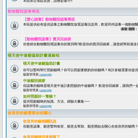
本區禁止張貼買賣，請務必遵守!!
動物醫院認養專區
【愛心認養】動物醫院認養專區
本區提供給有提供認養之動物醫院放置認養訊息用，歡迎同伴認養一個動物醫
保留期限：60
【動物醫院認養】寶貝回娘家
你曾經在動物醫院裡認養你的寶貝嗎?歡迎你的寶貝回娘家，讓曾經幫助過送
喵天使中途貓協助計畫連絡站
喵天使中途貓協助計畫
你可以暫時幫忙照顧貓嗎？你可以照顧要餵奶的幼貓嗎？有許多貓需要你提
版面管理員
catangle
中途貓回娘家
你認養的貓咪是喵天使中途計劃照顧的中途貓嗎？ 歡迎你回娘家，讓我們一
版面管理員
catangle
如何照顧好一隻貓？
提供照顧貓咪的知識、方法、經驗大彙集~~~
版面管理員
catangle
收容所的貓需要你的關心
收容所的貓相關訊息
你願意認養、願意暫時收容、願意去幫助、願意開始去關心在收容所的貓嗎
收容所貓咪回來探親了