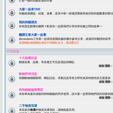
打造一個對街貓友善的社會
大家一起來TNR
街貓經過捕捉、結紮、放養，是現今唯一經過證實能有效控制街貓數量的辦法
我的街貓朋友
你有固定餵養街貓嗎？歡迎你一起跟我們分享你和街貓之間的故事~~
翻譯文章大家一起看
由meetpets工作群一起尋找有關街貓的國外參考文章，經過同伴翻譯的程
如需轉貼僅能轉貼連結不得轉貼全文，敬請配合】
十方訊息
十方認養訊息
動物送養、認養、等各種文字訊息張貼與轉貼
保留期限：60
動物即時消息
有關動物相關新聞、轉貼訊息、求救訊息等有立即性或具時效性的主題發表
保留期限：45
狗狗貓貓協尋專區
本區專為遺失或檢到狗狗貓貓的同伴使用，請大家一起幫助牠們找到回家的路~
保留期限：60
二手物資流通
本區提供
無償
的物資流通張貼，讓物能盡其用。