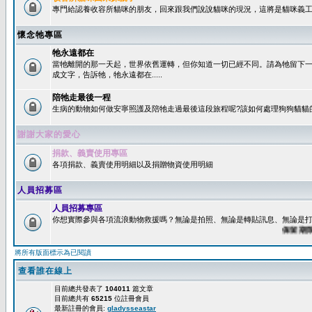
專門給認養收容所貓咪的朋友，回來跟我們說說貓咪的現況，這將是貓咪義工
懷念牠專區
牠永遠都在
當牠離開的那一天起，世界依舊運轉，但你知道一切已經不同。請為牠留下
成文字，告訴牠，牠永遠都在.....
陪牠走最後一程
生病的動物如何做安寧照護及陪牠走過最後這段旅程呢?該如何處理狗狗貓貓
謝謝大家的愛心
捐款、義賣使用專區
各項捐款、義賣使用明細以及捐贈物資使用明細
人員招募區
人員招募專區
你想實際參與各項流浪動物救援嗎？無論是拍照、無論是轉貼訊息、無論是打字
保留期限：6
將所有版面標示為已閱讀
查看誰在線上
目前總共發表了
104011
篇文章
目前總共有
65215
位註冊會員
最新註冊的會員:
gladysseastar