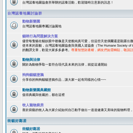
台灣認養地圖協會所舉辦的認養活動，歡迎隨時注意新的訊息！
台灣認養地圖討論群
動物新樂園
台灣認養地圖專屬討論園地
貓咪行為問題解決方案
儘管每隻貓在貓奴眼中都像是天使般純真可愛，但這些天使偶爾還是顯露出
使本來的面貌，台灣認養地圖協會與美國人道協會（The Humane Society of 
的翻譯文章，歡迎大家多多參考。
尊重智慧財產權，網友們如需轉貼，敬請
動物與法律
關於為動物爭取一套符合現代及未來的法律，就從這邊開始
狗狗貓貓塗鴉
分享你的狗狗貓貓塗鴉作品，讓大家一起有同樣的心情~~~
動物新樂園典藏館
值得典藏與收藏的，都在這裡
牧人寵物廚房
善於廚藝的牧人為大家介紹如何自己動手做出一道道健康又美味的寵物料理
街貓好鄰居
街貓好鄰居