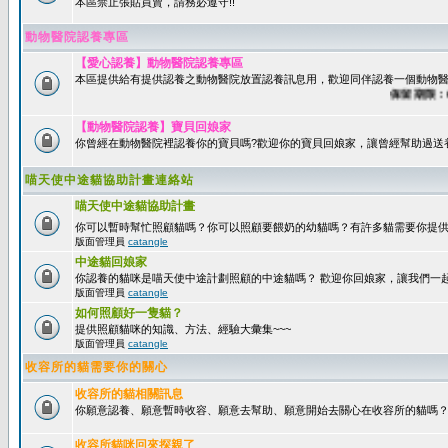
本區禁止張貼買賣，請務必遵守!!
動物醫院認養專區
【愛心認養】動物醫院認養專區
本區提供給有提供認養之動物醫院放置認養訊息用，歡迎同伴認養一個動物醫
保留期限：60天
【動物醫院認養】寶貝回娘家
你曾經在動物醫院裡認養你的寶貝嗎?歡迎你的寶貝回娘家，讓曾經幫助過送
喵天使中途貓協助計畫連絡站
喵天使中途貓協助計畫
你可以暫時幫忙照顧貓嗎？你可以照顧要餵奶的幼貓嗎？有許多貓需要你提
版面管理員
catangle
中途貓回娘家
你認養的貓咪是喵天使中途計劃照顧的中途貓嗎？ 歡迎你回娘家，讓我們一
版面管理員
catangle
如何照顧好一隻貓？
提供照顧貓咪的知識、方法、經驗大彙集~~~
版面管理員
catangle
收容所的貓需要你的關心
收容所的貓相關訊息
你願意認養、願意暫時收容、願意去幫助、願意開始去關心在收容所的貓嗎
收容所貓咪回來探親了