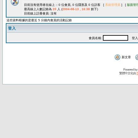
目前沒有使用者在線上 :: 0 位會員, 0 位隱形及 0 位訪客 [
系統管理員
] [
版面管
最高線上人數記錄為
20
人 (
2004-08-13 , 16:38
創下)
目前線上註冊會員: 沒有
這些資料根據的是最近 5 分鐘內會員的活動記錄
登入
會員名稱:
登入
新文章
Powered by
繁體中文化由