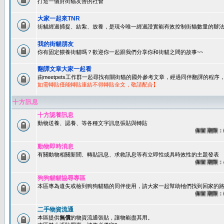
打造一個對街貓友善的社會
大家一起來TNR
街貓經過捕捉、結紮、放養，是現今唯一經過證實能有效控制街貓數量的辦法
我的街貓朋友
你有固定餵養街貓嗎？歡迎你一起跟我們分享你和街貓之間的故事~~
翻譯文章大家一起看
由meetpets工作群一起尋找有關街貓的國外參考文章，經過同伴翻譯的程
如需轉貼僅能轉貼連結不得轉貼全文，敬請配合】
十方訊息
十方認養訊息
動物送養、認養、等各種文字訊息張貼與轉貼
保留期限：60天
動物即時消息
有關動物相關新聞、轉貼訊息、求救訊息等有立即性或具時效性的主題發表
保留期限：45天
狗狗貓貓協尋專區
本區專為遺失或檢到狗狗貓貓的同伴使用，請大家一起幫助牠們找到回家的路~
保留期限：60天
二手物資流通
本區提供
無償
的物資流通張貼，讓物能盡其用。