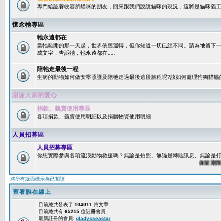
專門給認養收容所貓咪的朋友，回來跟我們說說貓咪的現況，這將是貓咪義工
懷念牠專區
牠永遠都在
當牠離開的那一天起，世界依舊運轉，但你知道一切已經不同。請為牠留下
成文字，告訴牠，牠永遠都在.....
陪牠走最後一程
生病的動物如何做安寧照護及陪牠走過最後這段旅程呢?該如何處理狗狗貓貓
謝謝大家的愛心
捐款、義賣使用專區
各項捐款、義賣使用明細以及捐贈物資使用明細
人員招募區
人員招募專區
你想實際參與各項流浪動物救援嗎？無論是拍照、無論是轉貼訊息、無論是打字
保留期限：6
將所有版面標示為已閱讀
查看誰在線上
目前總共發表了
104011
篇文章
目前總共有
65215
位註冊會員
最新註冊的會員:
gladysseastar