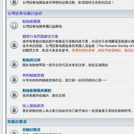
台灣認養地圖協會所舉辦的認養活動，歡迎隨時注意新的訊息！
台灣認養地圖討論群
動物新樂園
台灣認養地圖專屬討論園地
貓咪行為問題解決方案
儘管每隻貓在貓奴眼中都像是天使般純真可愛，但這些天使偶爾還是顯露出
使本來的面貌，台灣認養地圖協會與美國人道協會（The Humane Society of 
的翻譯文章，歡迎大家多多參考。
尊重智慧財產權，網友們如需轉貼，敬請
動物與法律
關於為動物爭取一套符合現代及未來的法律，就從這邊開始
狗狗貓貓塗鴉
分享你的狗狗貓貓塗鴉作品，讓大家一起有同樣的心情~~~
動物新樂園典藏館
值得典藏與收藏的，都在這裡
牧人寵物廚房
善於廚藝的牧人為大家介紹如何自己動手做出一道道健康又美味的寵物料理
街貓好鄰居
街貓好鄰居