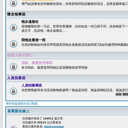
專門給認養收容所貓咪的朋友，回來跟我們說說貓咪的現況，這將是貓咪義工
懷念牠專區
牠永遠都在
當牠離開的那一天起，世界依舊運轉，但你知道一切已經不同。請為牠留下
成文字，告訴牠，牠永遠都在.....
陪牠走最後一程
生病的動物如何做安寧照護及陪牠走過最後這段旅程呢?該如何處理狗狗貓貓
謝謝大家的愛心
捐款、義賣使用專區
各項捐款、義賣使用明細以及捐贈物資使用明細
人員招募區
人員招募專區
你想實際參與各項流浪動物救援嗎？無論是拍照、無論是轉貼訊息、無論是打字
保留期限：6
將所有版面標示為已閱讀
查看誰在線上
目前總共發表了
104011
篇文章
目前總共有
65215
位註冊會員
最新註冊的會員:
gladysseastar