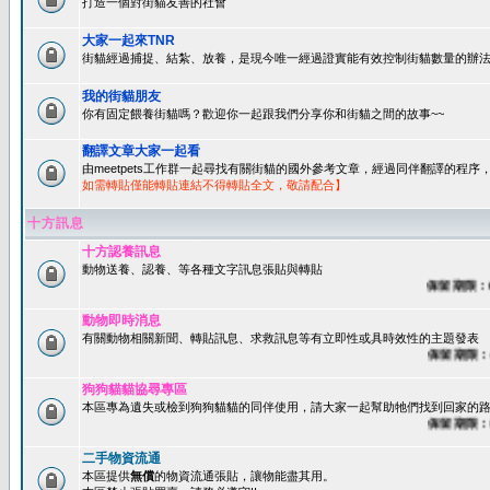
打造一個對街貓友善的社會
大家一起來TNR
街貓經過捕捉、結紮、放養，是現今唯一經過證實能有效控制街貓數量的辦法
我的街貓朋友
你有固定餵養街貓嗎？歡迎你一起跟我們分享你和街貓之間的故事~~
翻譯文章大家一起看
由meetpets工作群一起尋找有關街貓的國外參考文章，經過同伴翻譯的程
如需轉貼僅能轉貼連結不得轉貼全文，敬請配合】
十方訊息
十方認養訊息
動物送養、認養、等各種文字訊息張貼與轉貼
保留期限：60天
動物即時消息
有關動物相關新聞、轉貼訊息、求救訊息等有立即性或具時效性的主題發表
保留期限：45天
狗狗貓貓協尋專區
本區專為遺失或檢到狗狗貓貓的同伴使用，請大家一起幫助牠們找到回家的路~
保留期限：60天
二手物資流通
本區提供
無償
的物資流通張貼，讓物能盡其用。