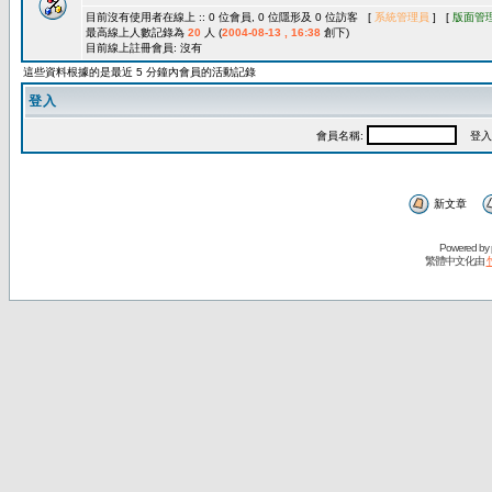
目前沒有使用者在線上 :: 0 位會員, 0 位隱形及 0 位訪客 [
系統管理員
] [
版面管
最高線上人數記錄為
20
人 (
2004-08-13 , 16:38
創下)
目前線上註冊會員: 沒有
這些資料根據的是最近 5 分鐘內會員的活動記錄
登入
會員名稱:
登入
新文章
Powered by
繁體中文化由