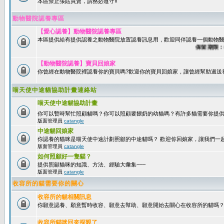
本區禁止張貼買賣，請務必遵守!!
動物醫院認養專區
【愛心認養】動物醫院認養專區
本區提供給有提供認養之動物醫院放置認養訊息用，歡迎同伴認養一個動物醫
保留期限：60天
【動物醫院認養】寶貝回娘家
你曾經在動物醫院裡認養你的寶貝嗎?歡迎你的寶貝回娘家，讓曾經幫助過送
喵天使中途貓協助計畫連絡站
喵天使中途貓協助計畫
你可以暫時幫忙照顧貓嗎？你可以照顧要餵奶的幼貓嗎？有許多貓需要你提
版面管理員
catangle
中途貓回娘家
你認養的貓咪是喵天使中途計劃照顧的中途貓嗎？ 歡迎你回娘家，讓我們一
版面管理員
catangle
如何照顧好一隻貓？
提供照顧貓咪的知識、方法、經驗大彙集~~~
版面管理員
catangle
收容所的貓需要你的關心
收容所的貓相關訊息
你願意認養、願意暫時收容、願意去幫助、願意開始去關心在收容所的貓嗎
收容所貓咪回來探親了