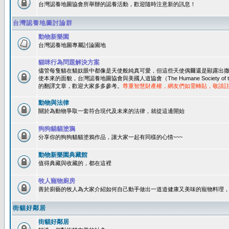
台灣認養地圖協會所舉辦的認養活動，歡迎隨時注意新的訊息！
台灣認養地圖討論群
動物新樂園
台灣認養地圖專屬討論園地
貓咪行為問題解決方案
儘管每隻貓在貓奴眼中都像是天使般純真可愛，但這些天使偶爾還是顯露出
使本來的面貌，台灣認養地圖協會與美國人道協會（The Humane Society of 
的翻譯文章，歡迎大家多多參考。
尊重智慧財產權，網友們如需轉貼，敬請
動物與法律
關於為動物爭取一套符合現代及未來的法律，就從這邊開始
狗狗貓貓塗鴉
分享你的狗狗貓貓塗鴉作品，讓大家一起有同樣的心情~~~
動物新樂園典藏館
值得典藏與收藏的，都在這裡
牧人寵物廚房
善於廚藝的牧人為大家介紹如何自己動手做出一道道健康又美味的寵物料理
街貓好鄰居
街貓好鄰居