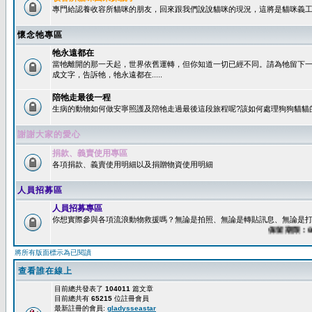
專門給認養收容所貓咪的朋友，回來跟我們說說貓咪的現況，這將是貓咪義工
懷念牠專區
牠永遠都在
當牠離開的那一天起，世界依舊運轉，但你知道一切已經不同。請為牠留下
成文字，告訴牠，牠永遠都在.....
陪牠走最後一程
生病的動物如何做安寧照護及陪牠走過最後這段旅程呢?該如何處理狗狗貓貓
謝謝大家的愛心
捐款、義賣使用專區
各項捐款、義賣使用明細以及捐贈物資使用明細
人員招募區
人員招募專區
你想實際參與各項流浪動物救援嗎？無論是拍照、無論是轉貼訊息、無論是打字
保留期限：60天
將所有版面標示為已閱讀
查看誰在線上
目前總共發表了
104011
篇文章
目前總共有
65215
位註冊會員
最新註冊的會員:
gladysseastar