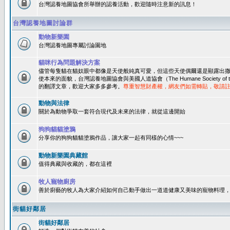
台灣認養地圖協會所舉辦的認養活動，歡迎隨時注意新的訊息！
台灣認養地圖討論群
動物新樂園
台灣認養地圖專屬討論園地
貓咪行為問題解決方案
儘管每隻貓在貓奴眼中都像是天使般純真可愛，但這些天使偶爾還是顯露出
使本來的面貌，台灣認養地圖協會與美國人道協會（The Humane Society of 
的翻譯文章，歡迎大家多多參考。
尊重智慧財產權，網友們如需轉貼，敬請
動物與法律
關於為動物爭取一套符合現代及未來的法律，就從這邊開始
狗狗貓貓塗鴉
分享你的狗狗貓貓塗鴉作品，讓大家一起有同樣的心情~~~
動物新樂園典藏館
值得典藏與收藏的，都在這裡
牧人寵物廚房
善於廚藝的牧人為大家介紹如何自己動手做出一道道健康又美味的寵物料理
街貓好鄰居
街貓好鄰居