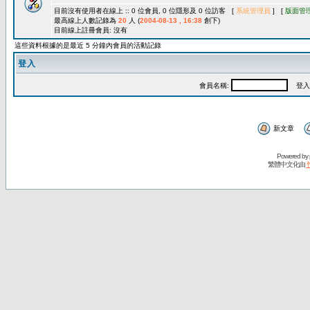
目前沒有使用者在線上 :: 0 位會員, 0 位隱形及 0 位訪客 [
系統管理員
] [
版面管
最高線上人數記錄為
20
人 (
2004-08-13 , 16:38
創下)
目前線上註冊會員: 沒有
這些資料根據的是最近 5 分鐘內會員的活動記錄
登入
會員名稱:
登入
新文章
Powered by
繁體中文化由