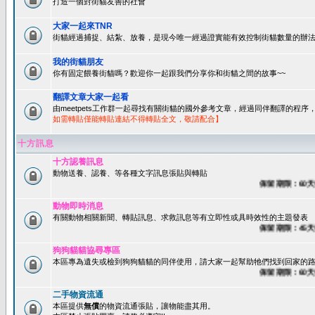
打造一個對街貓友善的社會
大家一起來TNR
街貓經過捕捉、結紮、放養，是現今唯一經過證實能有效控制街貓數量的辦法
我的街貓朋友
你有固定餵養街貓嗎？歡迎你一起跟我們分享你和街貓之間的故事~~
翻譯文章大家一起看
由meetpets工作群一起尋找有關街貓的國外參考文章，經過同伴翻譯的程
如需轉貼僅能轉貼連結不得轉貼全文，敬請配合】
十方訊息
十方認養訊息
動物送養、認養、等各種文字訊息張貼與轉貼
保留期限：60天後系
動物即時消息
有關動物相關新聞、轉貼訊息、求救訊息等有立即性或具時效性的主題發表
保留期限：45天後系
狗狗貓貓協尋專區
本區專為遺失或檢到狗狗貓貓的同伴使用，請大家一起幫助牠們找到回家的路~
保留期限：60天後系
二手物資流通
本區提供
無償
的物資流通張貼，讓物能盡其用。