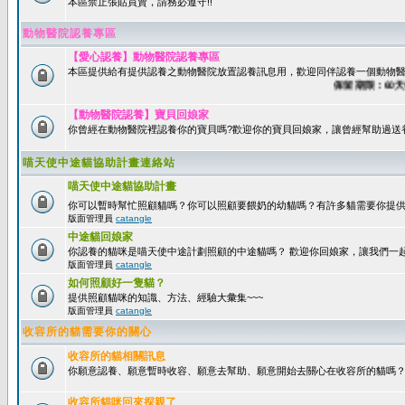
本區禁止張貼買賣，請務必遵守!!
動物醫院認養專區
【愛心認養】動物醫院認養專區
本區提供給有提供認養之動物醫院放置認養訊息用，歡迎同伴認養一個動物醫
保留期限：60天後系
【動物醫院認養】寶貝回娘家
你曾經在動物醫院裡認養你的寶貝嗎?歡迎你的寶貝回娘家，讓曾經幫助過送
喵天使中途貓協助計畫連絡站
喵天使中途貓協助計畫
你可以暫時幫忙照顧貓嗎？你可以照顧要餵奶的幼貓嗎？有許多貓需要你提
版面管理員
catangle
中途貓回娘家
你認養的貓咪是喵天使中途計劃照顧的中途貓嗎？ 歡迎你回娘家，讓我們一
版面管理員
catangle
如何照顧好一隻貓？
提供照顧貓咪的知識、方法、經驗大彙集~~~
版面管理員
catangle
收容所的貓需要你的關心
收容所的貓相關訊息
你願意認養、願意暫時收容、願意去幫助、願意開始去關心在收容所的貓嗎
收容所貓咪回來探親了