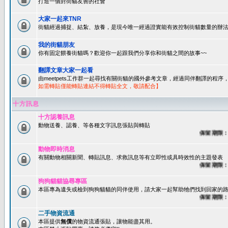
打造一個對街貓友善的社會
大家一起來TNR
街貓經過捕捉、結紮、放養，是現今唯一經過證實能有效控制街貓數量的辦法
我的街貓朋友
你有固定餵養街貓嗎？歡迎你一起跟我們分享你和街貓之間的故事~~
翻譯文章大家一起看
由meetpets工作群一起尋找有關街貓的國外參考文章，經過同伴翻譯的程
如需轉貼僅能轉貼連結不得轉貼全文，敬請配合】
十方訊息
十方認養訊息
動物送養、認養、等各種文字訊息張貼與轉貼
保留期限：60
動物即時消息
有關動物相關新聞、轉貼訊息、求救訊息等有立即性或具時效性的主題發表
保留期限：45
狗狗貓貓協尋專區
本區專為遺失或檢到狗狗貓貓的同伴使用，請大家一起幫助牠們找到回家的路~
保留期限：60
二手物資流通
本區提供
無償
的物資流通張貼，讓物能盡其用。