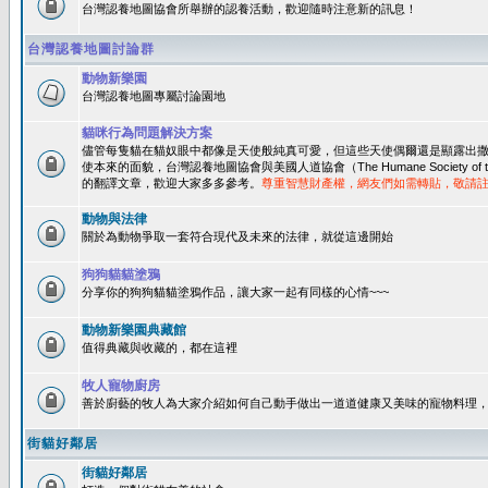
台灣認養地圖協會所舉辦的認養活動，歡迎隨時注意新的訊息！
台灣認養地圖討論群
動物新樂園
台灣認養地圖專屬討論園地
貓咪行為問題解決方案
儘管每隻貓在貓奴眼中都像是天使般純真可愛，但這些天使偶爾還是顯露出
使本來的面貌，台灣認養地圖協會與美國人道協會（The Humane Society of 
的翻譯文章，歡迎大家多多參考。
尊重智慧財產權，網友們如需轉貼，敬請
動物與法律
關於為動物爭取一套符合現代及未來的法律，就從這邊開始
狗狗貓貓塗鴉
分享你的狗狗貓貓塗鴉作品，讓大家一起有同樣的心情~~~
動物新樂園典藏館
值得典藏與收藏的，都在這裡
牧人寵物廚房
善於廚藝的牧人為大家介紹如何自己動手做出一道道健康又美味的寵物料理
街貓好鄰居
街貓好鄰居