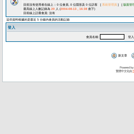
目前沒有使用者在線上 :: 0 位會員, 0 位隱形及 0 位訪客 [
系統管理員
] [
版面管
最高線上人數記錄為
20
人 (
2004-08-13 , 16:38
創下)
目前線上註冊會員: 沒有
這些資料根據的是最近 5 分鐘內會員的活動記錄
登入
會員名稱:
登入
新文章
Powered by
繁體中文化由