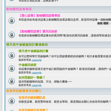
本區禁止張貼買賣，請務必遵守!!
動物醫院認養專區
【愛心認養】動物醫院認養專區
本區提供給有提供認養之動物醫院放置認養訊息用，歡迎同伴認養一個動物醫
保留期限：60
【動物醫院認養】寶貝回娘家
你曾經在動物醫院裡認養你的寶貝嗎?歡迎你的寶貝回娘家，讓曾經幫助過送
喵天使中途貓協助計畫連絡站
喵天使中途貓協助計畫
你可以暫時幫忙照顧貓嗎？你可以照顧要餵奶的幼貓嗎？有許多貓需要你提
版面管理員
catangle
中途貓回娘家
你認養的貓咪是喵天使中途計劃照顧的中途貓嗎？ 歡迎你回娘家，讓我們一
版面管理員
catangle
如何照顧好一隻貓？
提供照顧貓咪的知識、方法、經驗大彙集~~~
版面管理員
catangle
收容所的貓需要你的關心
收容所的貓相關訊息
你願意認養、願意暫時收容、願意去幫助、願意開始去關心在收容所的貓嗎
收容所貓咪回來探親了