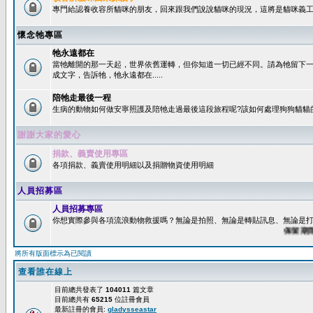
專門給認養收容所貓咪的朋友，回來跟我們說說貓咪的現況，這將是貓咪義工
懷念牠專區
牠永遠都在
當牠離開的那一天起，世界依舊運轉，但你知道一切已經不同。請為牠留下
成文字，告訴牠，牠永遠都在.....
陪牠走最後一程
生病的動物如何做安寧照護及陪牠走過最後這段旅程呢?該如何處理狗狗貓貓
謝謝大家的愛心
捐款、義賣使用專區
各項捐款、義賣使用明細以及捐贈物資使用明細
人員招募區
人員招募專區
你想實際參與各項流浪動物救援嗎？無論是拍照、無論是轉貼訊息、無論是打字
保留期限：6
將所有版面標示為已閱讀
查看誰在線上
目前總共發表了
104011
篇文章
目前總共有
65215
位註冊會員
最新註冊的會員:
gladysseastar