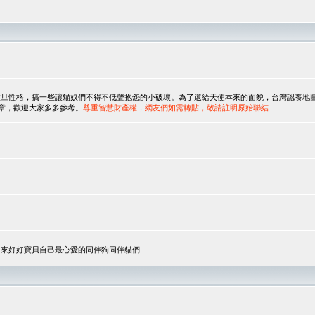
，搞一些讓貓奴們不得不低聲抱怨的小破壞。為了還給天使本來的面貌，台灣認養地圖協會與美國人
翻譯文章，歡迎大家多多參考。
尊重智慧財產權，網友們如需轉貼，敬請註明原始聯結
，來好好寶貝自己最心愛的同伴狗同伴貓們