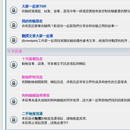
大家一起來TNR
街貓經過捕捉、結紮、放養，是現今唯一經過證實能有效控制街貓數量的辦法
我的街貓朋友
你有固定餵養街貓嗎？歡迎你一起跟我們分享你和街貓之間的故事~~
翻譯文章大家一起看
由meetpets工作群一起尋找有關街貓的國外參考文章，經過同伴翻譯的程
十方訊息
十方認養訊息
動物送養、認養、等各種文字訊息張貼與轉貼
動物即時消息
有關動物相關新聞、轉貼訊息、求救訊息等有立即性或具時效性的主題發表
狗狗貓貓協尋專區
本區專為遺失或檢到狗狗貓貓的同伴使用，請大家一起幫助牠們找到回家的路~
二手物資流通
本區提供
無償
的物資流通張貼，讓物能盡其用。
本區禁止張貼買賣，請務必遵守!!