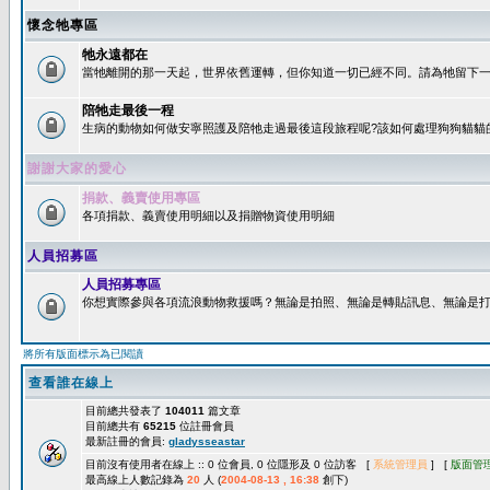
懷念牠專區
牠永遠都在
當牠離開的那一天起，世界依舊運轉，但你知道一切已經不同。請為牠留下一個
陪牠走最後一程
生病的動物如何做安寧照護及陪牠走過最後這段旅程呢?該如何處理狗狗貓貓
謝謝大家的愛心
捐款、義賣使用專區
各項捐款、義賣使用明細以及捐贈物資使用明細
人員招募區
人員招募專區
你想實際參與各項流浪動物救援嗎？無論是拍照、無論是轉貼訊息、無論是打字
將所有版面標示為已閱讀
查看誰在線上
目前總共發表了
104011
篇文章
目前總共有
65215
位註冊會員
最新註冊的會員:
gladysseastar
目前沒有使用者在線上 :: 0 位會員, 0 位隱形及 0 位訪客 [
系統管理員
] [
版面管
最高線上人數記錄為
20
人 (
2004-08-13 , 16:38
創下)