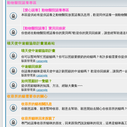
動物醫院認養專區
【愛心認養】動物醫院認養專區
本區提供給有提供認養之動物醫院放置認養訊息用，歡迎同伴認養一個動物醫
【動物醫院認養】寶貝回娘家
你曾經在動物醫院裡認養你的寶貝嗎?歡迎你的寶貝回娘家，讓曾經幫助過送
喵天使中途貓協助計畫連絡站
喵天使中途貓協助計畫
你可以暫時幫忙照顧貓嗎？你可以照顧要餵奶的幼貓嗎？有許多貓需要你提
版面管理員
catangle
中途貓回娘家
你認養的貓咪是喵天使中途計劃照顧的中途貓嗎？ 歡迎你回娘家，讓我們一
版面管理員
catangle
如何照顧好一隻貓？
提供照顧貓咪的知識、方法、經驗大彙集~~~
版面管理員
catangle
收容所的貓需要你的關心
收容所的貓相關訊息
你願意認養、願意暫時收容、願意去幫助、願意開始去關心在收容所的貓嗎
收容所貓咪回來探親了
專門給認養收容所貓咪的朋友，回來跟我們說說貓咪的現況，這將是貓咪義工