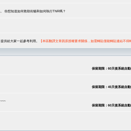
。 你想知道如何救助街貓和如何執行TNR嗎？
序，提供給大家一起參考利用。
【本區翻譯文章因原授權要求關係，如需轉貼僅能轉貼連結不得
保留期限：60天後系統自動刪除
保留期限：45天後系統自動刪除
~~
保留期限：60天後系統自動刪除