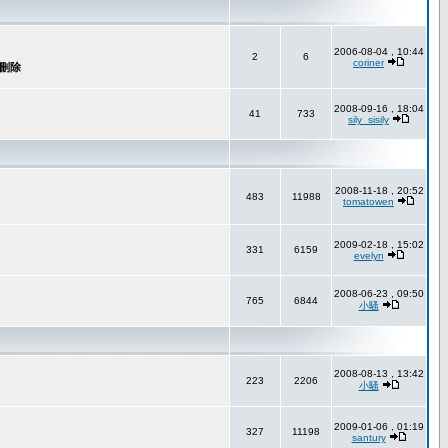
2006-08-04 , 10:44
2
6
coriner
2008-09-16 , 18:04
41
733
sily_sisily
2008-11-18 , 20:52
483
11988
tomatowen
2009-02-18 , 15:02
331
6159
evelyn
2008-06-23 , 09:50
765
6844
小騷
2008-08-13 , 13:42
223
2206
小騷
2009-01-06 , 01:19
327
11198
santury