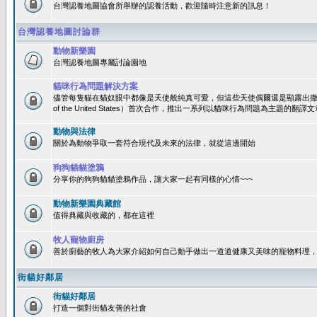
台灣認養地圖協會所舉辦的認養活動，歡迎隨時注意新的訊息！
台灣認養地圖討論群
動物新樂園
台灣認養地圖專屬討論園地
貓咪行為問題解決方案
儘管每隻貓在貓奴眼中都像是天使般純真可愛，但這些天使偶爾還是顯露出撒旦性格
of the United States）首次合作，推出一系列以貓咪行為問題為主題的
動物與法律
關於為動物爭取一套符合現代及未來的法律，就從這邊開始
狗狗貓貓塗鴉
分享你的狗狗貓貓塗鴉作品，讓大家一起有同樣的心情~~~
動物新樂園典藏館
值得典藏與收藏的，都在這裡
牧人寵物廚房
善於廚藝的牧人為大家介紹如何自己動手做出一道道健康又美味的寵物料理
街貓好鄰居
街貓好鄰居
打造一個對街貓友善的社會