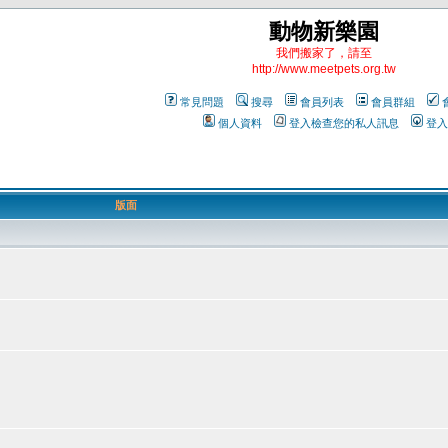
動物新樂園
我們搬家了，請至
http://www.meetpets.org.tw
常見問題
搜尋
會員列表
會員群組
個人資料
登入檢查您的私人訊息
登入
版面