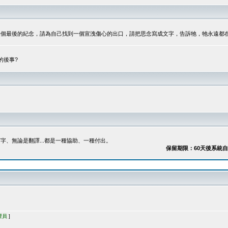
最後的紀念，請為自己找到一個宣洩傷心的出口，請把思念寫成文字，告訴牠，牠永遠都在...
的後事?
、無論是翻譯...都是一種協助、一種付出。
保留期限：60天後系統自動刪除
理員
]