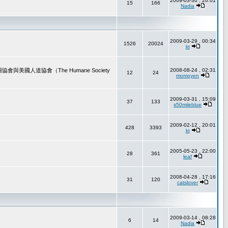
2009-03-30 , 20:01
15
166
Nadia
2009-03-29 , 00:34
1526
20024
kt
道協會（The Humane Society
2008-08-24 , 02:31
12
24
momoyen
2009-03-31 , 15:09
37
133
s50mileblue
2009-02-12 , 20:01
428
3393
kt
2005-05-23 , 22:00
28
361
leaf
2008-04-28 , 17:16
31
120
catslover
2009-03-14 , 08:28
6
14
Nadia