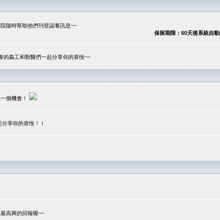
院隨時幫助他們刊登認養訊息~~
保留期限：60天後系統自動刪除
養的義工和獸醫們一起分享你的喜悅~~
供一個機會！
起分享你的喜悅！！
？
最高興的回報喔~~