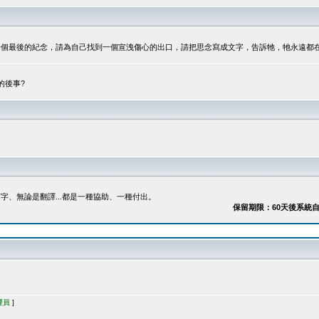
最後的紀念，請為自己找到一個宣洩傷心的出口，請把思念寫成文字，告訴牠，牠永遠都在...
的後事?
、無論是翻譯...都是一種協助、一種付出。
保留期限：60天後系統自動刪除
理員
]