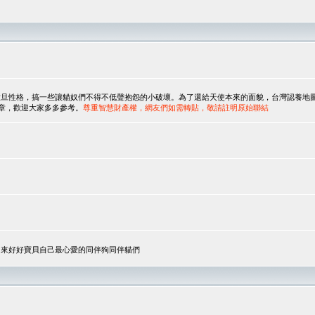
，搞一些讓貓奴們不得不低聲抱怨的小破壞。為了還給天使本來的面貌，台灣認養地圖協會與美國人
翻譯文章，歡迎大家多多參考。
尊重智慧財產權，網友們如需轉貼，敬請註明原始聯結
，來好好寶貝自己最心愛的同伴狗同伴貓們