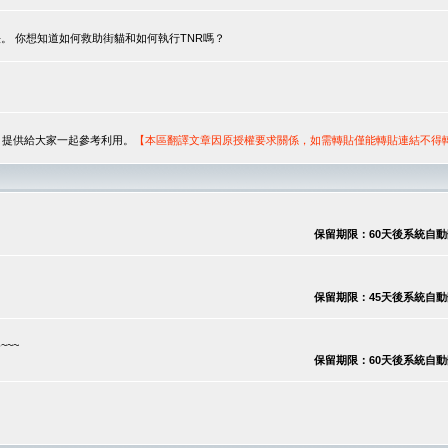
。 你想知道如何救助街貓和如何執行TNR嗎？
序，提供給大家一起參考利用。
【本區翻譯文章因原授權要求關係，如需轉貼僅能轉貼連結不得
保留期限：60天後系統自動刪除
保留期限：45天後系統自動刪除
~~
保留期限：60天後系統自動刪除