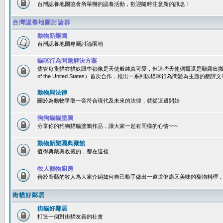
台灣認養地圖協會所舉辦的認養活動，歡迎隨時注意新的訊息！
台灣認養地圖討論群
動物新樂園
台灣認養地圖專屬討論園地
貓咪行為問題解決方案
儘管每隻貓在貓奴眼中都像是天使般純真可愛，但這些天使偶爾還是顯露出撒旦性格
of the United States）首次合作，推出一系列以貓咪行為問題為主題的
動物與法律
關於為動物爭取一套符合現代及未來的法律，就從這邊開始
狗狗貓貓塗鴉
分享你的狗狗貓貓塗鴉作品，讓大家一起有同樣的心情~~~
動物新樂園典藏館
值得典藏與收藏的，都在這裡
牧人寵物廚房
善於廚藝的牧人為大家介紹如何自己動手做出一道道健康又美味的寵物料理
街貓好鄰居
街貓好鄰居
打造一個對街貓友善的社會