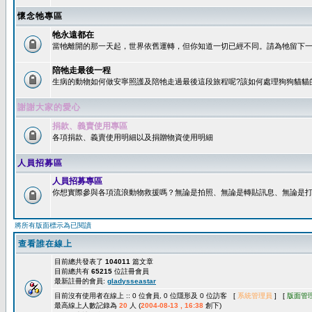
懷念牠專區
牠永遠都在
當牠離開的那一天起，世界依舊運轉，但你知道一切已經不同。請為牠留下一個
陪牠走最後一程
生病的動物如何做安寧照護及陪牠走過最後這段旅程呢?該如何處理狗狗貓貓
謝謝大家的愛心
捐款、義賣使用專區
各項捐款、義賣使用明細以及捐贈物資使用明細
人員招募區
人員招募專區
你想實際參與各項流浪動物救援嗎？無論是拍照、無論是轉貼訊息、無論是打字
將所有版面標示為已閱讀
查看誰在線上
目前總共發表了
104011
篇文章
目前總共有
65215
位註冊會員
最新註冊的會員:
gladysseastar
目前沒有使用者在線上 :: 0 位會員, 0 位隱形及 0 位訪客 [
系統管理員
] [
版面管
最高線上人數記錄為
20
人 (
2004-08-13 , 16:38
創下)