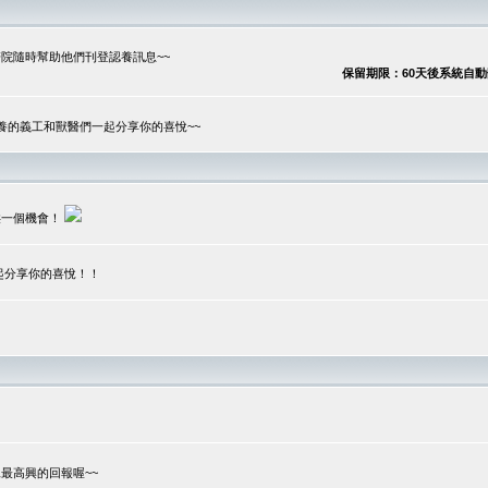
院隨時幫助他們刊登認養訊息~~
保留期限：60天後系統自動刪除
養的義工和獸醫們一起分享你的喜悅~~
供一個機會！
起分享你的喜悅！！
？
最高興的回報喔~~