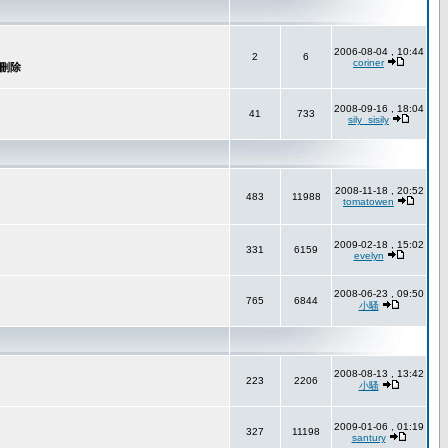
2006-08-04 , 10:44
2
6
coriner
2008-09-16 , 18:04
41
733
sily_sisily
2008-11-18 , 20:52
483
11988
tomatowen
2009-02-18 , 15:02
331
6159
evelyn
2008-06-23 , 09:50
765
6844
小騷
2008-08-13 , 13:42
223
2206
小騷
2009-01-06 , 01:19
327
11198
santury