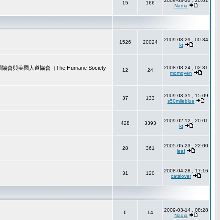
2009-03-30 , 20:01
15
166
Nadia
2009-03-29 , 00:34
1526
20024
kt
道協會（The Humane Society
2008-08-24 , 02:31
12
24
momoyen
2009-03-31 , 15:09
37
133
s50mileblue
2009-02-12 , 20:01
428
3393
kt
2005-05-23 , 22:00
28
361
leaf
2008-04-28 , 17:16
31
120
catslover
2009-03-14 , 08:28
6
14
Nadia