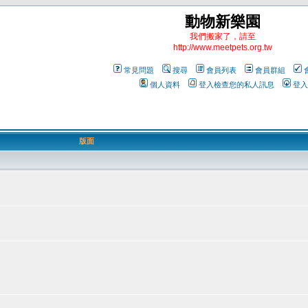
動物新樂園
我們搬家了，請至
http://www.meetpets.org.tw
常見問題
搜尋
會員列表
會員群組
個人資料
登入檢查您的私人訊息
登入
版面