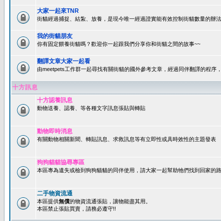
大家一起來TNR
街貓經過捕捉、結紮、放養，是現今唯一經過證實能有效控制街貓數量的辦法
我的街貓朋友
你有固定餵養街貓嗎？歡迎你一起跟我們分享你和街貓之間的故事~~
翻譯文章大家一起看
由meetpets工作群一起尋找有關街貓的國外參考文章，經過同伴翻譯的程
十方訊息
十方認養訊息
動物送養、認養、等各種文字訊息張貼與轉貼
動物即時消息
有關動物相關新聞、轉貼訊息、求救訊息等有立即性或具時效性的主題發表
狗狗貓貓協尋專區
本區專為遺失或檢到狗狗貓貓的同伴使用，請大家一起幫助牠們找到回家的路~
二手物資流通
本區提供
無償
的物資流通張貼，讓物能盡其用。
本區禁止張貼買賣，請務必遵守!!