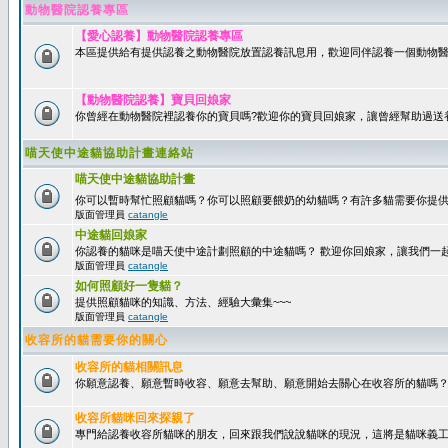
動物醫院認養專區
【愛心認養】動物醫院認養專區
本區提供給有提供認養之動物醫院放置認養訊息用，歡迎同伴認養一個動物醫
【動物醫院認養】寶貝回娘家
你曾經在動物醫院裡認養你的寶貝嗎?歡迎你的寶貝回娘家，讓曾經幫助過送
喵天使中途貓協助計畫連絡站
喵天使中途貓協助計畫
你可以暫時幫忙照顧貓嗎？你可以照顧要餵奶的幼貓嗎？有許多貓需要你提
版面管理員
catangle
中途貓回娘家
你認養的貓咪是喵天使中途計劃照顧的中途貓嗎？ 歡迎你回娘家，讓我們一
版面管理員
catangle
如何照顧好一隻貓？
提供照顧貓咪的知識、方法、經驗大彙集~~~
版面管理員
catangle
收容所的貓需要你的關心
收容所的貓相關訊息
你願意認養、願意暫時收容、願意去幫助、願意開始去關心在收容所的貓嗎
收容所貓咪回來探親了
專門給認養收容所貓咪的朋友，回來跟我們說說貓咪的現況，這將是貓咪義工