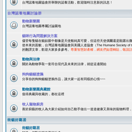
台灣認養地圖協會所舉辦的認養活動，歡迎隨時注意新的訊息！
台灣認養地圖討論群
動物新樂園
台灣認養地圖專屬討論園地
貓咪行為問題解決方案
儘管每隻貓在貓奴眼中都像是天使般純真可愛，但這些天使偶爾還是顯露出
使本來的面貌，台灣認養地圖協會與美國人道協會（The Humane Society of 
的翻譯文章，歡迎大家多多參考。
尊重智慧財產權，網友們如需轉貼，敬請
動物與法律
關於為動物爭取一套符合現代及未來的法律，就從這邊開始
狗狗貓貓塗鴉
分享你的狗狗貓貓塗鴉作品，讓大家一起有同樣的心情~~~
動物新樂園典藏館
值得典藏與收藏的，都在這裡
牧人寵物廚房
善於廚藝的牧人為大家介紹如何自己動手做出一道道健康又美味的寵物料理
街貓好鄰居
街貓好鄰居