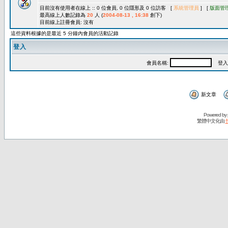
目前沒有使用者在線上 :: 0 位會員, 0 位隱形及 0 位訪客 [
系統管理員
] [
版面管
最高線上人數記錄為
20
人 (
2004-08-13 , 16:38
創下)
目前線上註冊會員: 沒有
這些資料根據的是最近 5 分鐘內會員的活動記錄
登入
會員名稱:
登入
新文章
Powered by
繁體中文化由