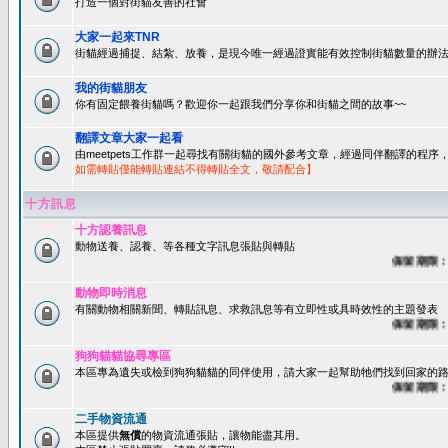
打造一個對街貓友善的社會
大家一起來TNR
街貓經過捕捉、結紮、放養，是現今唯一經過證實能有效控制街貓數量的辦法
我的街貓朋友
你有固定餵養街貓嗎？歡迎你一起跟我們分享你和街貓之間的故事~~
翻譯文章大家一起看
由meetpets工作群一起尋找有關街貓的國外參考文章，經過同伴翻譯的程
如需轉貼僅能轉貼連結不得轉貼全文，敬請配合】
十方訊息
十方認養訊息
動物送養、認養、等各種文字訊息張貼與轉貼
保留期限：60
動物即時消息
有關動物相關新聞、轉貼訊息、求救訊息等有立即性或具時效性的主題發表
保留期限：45
狗狗貓貓協尋專區
本區專為遺失或檢到狗狗貓貓的同伴使用，請大家一起幫助牠們找到回家的路~
保留期限：60
二手物資流通
本區提供
無償
的物資流通張貼，讓物能盡其用。