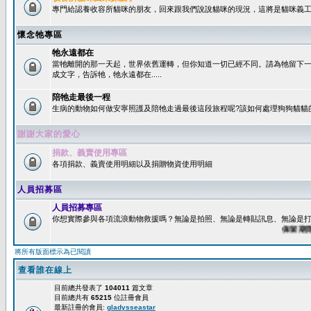
專門給認養收容所貓咪的朋友，回來跟我們說說貓咪的現況，這將是貓咪義工
懷念牠專區
牠永遠都在
當牠離開的那一天起，世界依舊運轉，但你知道一切已經不同。請為牠留下
成文字，告訴牠，牠永遠都在.....
陪牠走最後一程
生病的動物如何做安寧照護及陪牠走過最後這段旅程呢?該如何處理狗狗貓貓
謝謝大家的愛心
捐款、義賣使用專區
各項捐款、義賣使用明細以及捐贈物資使用明細
人員招募區
人員招募專區
你想實際參與各項流浪動物救援嗎？無論是拍照、無論是轉貼訊息、無論是打字
保留期限：6
將所有版面標示為已閱讀
查看誰在線上
目前總共發表了
104011
篇文章
目前總共有
65215
位註冊會員
最新註冊的會員:
gladysseastar