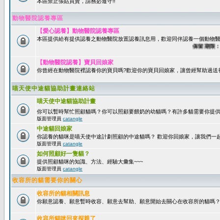
本區禁止張貼買賣，請務必遵守!!
動物醫院認養專區
【愛心認養】動物醫院認養專區
本區提供給有提供認養之動物醫院放置認養訊息用，歡迎同伴認養一個動物醫
保留期限：60
【動物醫院認養】寶貝回娘家
你曾經在動物醫院裡認養你的寶貝嗎?歡迎你的寶貝回娘家，讓曾經幫助過送
喵天使中途貓協助計畫連絡站
喵天使中途貓協助計畫
你可以暫時幫忙照顧貓嗎？你可以照顧要餵奶的幼貓嗎？有許多貓需要你提
版面管理員
catangle
中途貓回娘家
你認養的貓咪是喵天使中途計劃照顧的中途貓嗎？ 歡迎你回娘家，讓我們一
版面管理員
catangle
如何照顧好一隻貓？
提供照顧貓咪的知識、方法、經驗大彙集~~~
版面管理員
catangle
收容所的貓需要你的關心
收容所的貓相關訊息
你願意認養、願意暫時收容、願意去幫助、願意開始去關心在收容所的貓嗎
收容所貓咪回來探親了