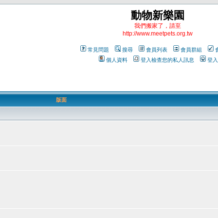
動物新樂園
我們搬家了，請至
http://www.meetpets.org.tw
常見問題
搜尋
會員列表
會員群組
個人資料
登入檢查您的私人訊息
登入
版面