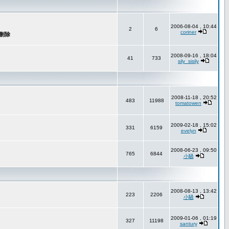
2006-08-04 , 10:44
2
6
coriner
2008-09-16 , 18:04
41
733
sily_sisily
2008-11-18 , 20:52
483
11988
tomatowen
2009-02-18 , 15:02
331
6159
evelyn
2008-06-23 , 09:50
765
6844
小騷
2008-08-13 , 13:42
223
2206
小騷
2009-01-06 , 01:19
327
11198
santury