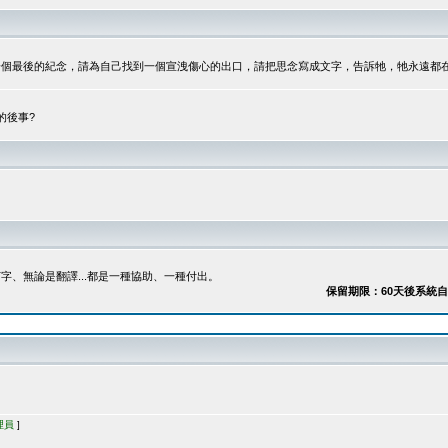
最後的紀念，請為自己找到一個宣洩傷心的出口，請把思念寫成文字，告訴牠，牠永遠都在...
的後事?
、無論是翻譯...都是一種協助、一種付出。
保留期限：60天後系統自動刪除
理員
]