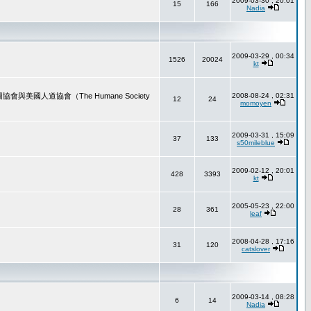
2009-03-30 , 20:01
15
166
Nadia
2009-03-29 , 00:34
1526
20024
kt
道協會（The Humane Society
2008-08-24 , 02:31
12
24
momoyen
2009-03-31 , 15:09
37
133
s50mileblue
2009-02-12 , 20:01
428
3393
kt
2005-05-23 , 22:00
28
361
leaf
2008-04-28 , 17:16
31
120
catslover
2009-03-14 , 08:28
6
14
Nadia