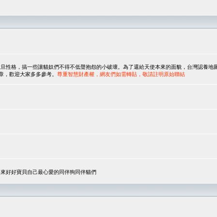
，搞一些讓貓奴們不得不低聲抱怨的小破壞。為了還給天使本來的面貌，台灣認養地圖協會與美國人
翻譯文章，歡迎大家多多參考。
尊重智慧財產權，網友們如需轉貼，敬請註明原始聯結
，來好好寶貝自己最心愛的同伴狗同伴貓們