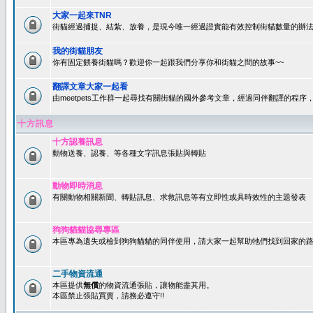
大家一起來TNR
街貓經過捕捉、結紮、放養，是現今唯一經過證實能有效控制街貓數量的辦法
我的街貓朋友
你有固定餵養街貓嗎？歡迎你一起跟我們分享你和街貓之間的故事~~
翻譯文章大家一起看
由meetpets工作群一起尋找有關街貓的國外參考文章，經過同伴翻譯的程
十方訊息
十方認養訊息
動物送養、認養、等各種文字訊息張貼與轉貼
動物即時消息
有關動物相關新聞、轉貼訊息、求救訊息等有立即性或具時效性的主題發表
狗狗貓貓協尋專區
本區專為遺失或檢到狗狗貓貓的同伴使用，請大家一起幫助牠們找到回家的路~
二手物資流通
本區提供
無償
的物資流通張貼，讓物能盡其用。
本區禁止張貼買賣，請務必遵守!!