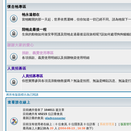
懷念牠專區
牠永遠都在
當牠離開的那一天起，世界依舊運轉，但你知道一切已經不同。請為牠留下一個
陪牠走最後一程
生病的動物如何做安寧照護及陪牠走過最後這段旅程呢?該如何處理狗狗貓貓
謝謝大家的愛心
捐款、義賣使用專區
各項捐款、義賣使用明細以及捐贈物資使用明細
人員招募區
人員招募專區
你想實際參與各項流浪動物救援嗎？無論是拍照、無論是轉貼訊息、無論是打字
將所有版面標示為已閱讀
查看誰在線上
目前總共發表了
104011
篇文章
目前總共有
65215
位註冊會員
最新註冊的會員:
gladysseastar
目前沒有使用者在線上 :: 0 位會員, 0 位隱形及 0 位訪客 [
系統管理員
] [
版面管
最高線上人數記錄為
20
人 (
2004-08-13 , 16:38
創下)