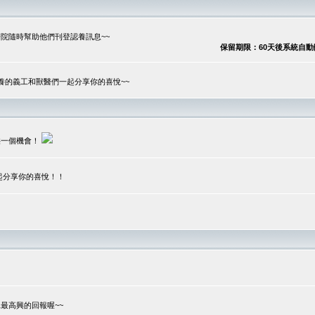
院隨時幫助他們刊登認養訊息~~
保留期限：60天後系統自動刪除
養的義工和獸醫們一起分享你的喜悅~~
供一個機會！
起分享你的喜悅！！
？
最高興的回報喔~~