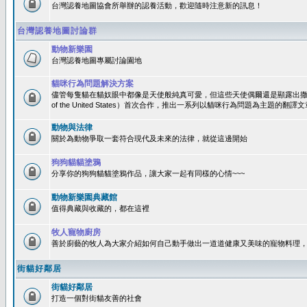
台灣認養地圖協會所舉辦的認養活動，歡迎隨時注意新的訊息！
台灣認養地圖討論群
動物新樂園
台灣認養地圖專屬討論園地
貓咪行為問題解決方案
儘管每隻貓在貓奴眼中都像是天使般純真可愛，但這些天使偶爾還是顯露出撒旦性格
of the United States）首次合作，推出一系列以貓咪行為問題為主題的
動物與法律
關於為動物爭取一套符合現代及未來的法律，就從這邊開始
狗狗貓貓塗鴉
分享你的狗狗貓貓塗鴉作品，讓大家一起有同樣的心情~~~
動物新樂園典藏館
值得典藏與收藏的，都在這裡
牧人寵物廚房
善於廚藝的牧人為大家介紹如何自己動手做出一道道健康又美味的寵物料理
街貓好鄰居
街貓好鄰居
打造一個對街貓友善的社會