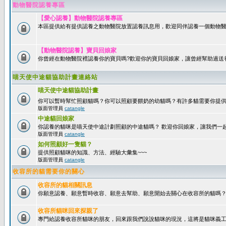
動物醫院認養專區
【愛心認養】動物醫院認養專區
本區提供給有提供認養之動物醫院放置認養訊息用，歡迎同伴認養一個動物醫
【動物醫院認養】寶貝回娘家
你曾經在動物醫院裡認養你的寶貝嗎?歡迎你的寶貝回娘家，讓曾經幫助過送
喵天使中途貓協助計畫連絡站
喵天使中途貓協助計畫
你可以暫時幫忙照顧貓嗎？你可以照顧要餵奶的幼貓嗎？有許多貓需要你提
版面管理員
catangle
中途貓回娘家
你認養的貓咪是喵天使中途計劃照顧的中途貓嗎？ 歡迎你回娘家，讓我們一
版面管理員
catangle
如何照顧好一隻貓？
提供照顧貓咪的知識、方法、經驗大彙集~~~
版面管理員
catangle
收容所的貓需要你的關心
收容所的貓相關訊息
你願意認養、願意暫時收容、願意去幫助、願意開始去關心在收容所的貓嗎
收容所貓咪回來探親了
專門給認養收容所貓咪的朋友，回來跟我們說說貓咪的現況，這將是貓咪義工