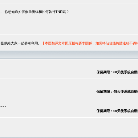
。 你想知道如何救助街貓和如何執行TNR嗎？
序，提供給大家一起參考利用。
【本區翻譯文章因原授權要求關係，如需轉貼僅能轉貼連結不得
保留期限：60天後系統自動刪除
保留期限：45天後系統自動刪除
~~
保留期限：60天後系統自動刪除