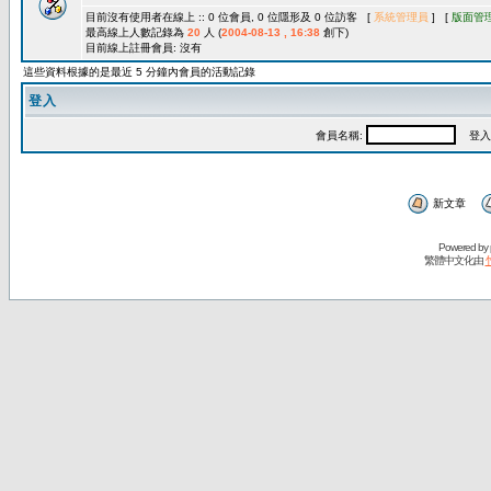
目前沒有使用者在線上 :: 0 位會員, 0 位隱形及 0 位訪客 [
系統管理員
] [
版面管
最高線上人數記錄為
20
人 (
2004-08-13 , 16:38
創下)
目前線上註冊會員: 沒有
這些資料根據的是最近 5 分鐘內會員的活動記錄
登入
會員名稱:
登入
新文章
Powered by
繁體中文化由