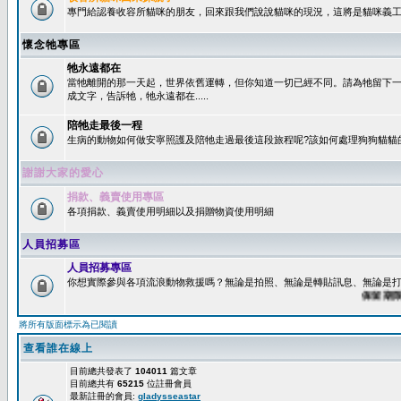
專門給認養收容所貓咪的朋友，回來跟我們說說貓咪的現況，這將是貓咪義工
懷念牠專區
牠永遠都在
當牠離開的那一天起，世界依舊運轉，但你知道一切已經不同。請為牠留下
成文字，告訴牠，牠永遠都在.....
陪牠走最後一程
生病的動物如何做安寧照護及陪牠走過最後這段旅程呢?該如何處理狗狗貓貓
謝謝大家的愛心
捐款、義賣使用專區
各項捐款、義賣使用明細以及捐贈物資使用明細
人員招募區
人員招募專區
你想實際參與各項流浪動物救援嗎？無論是拍照、無論是轉貼訊息、無論是打字
保留期限：6
將所有版面標示為已閱讀
查看誰在線上
目前總共發表了
104011
篇文章
目前總共有
65215
位註冊會員
最新註冊的會員:
gladysseastar