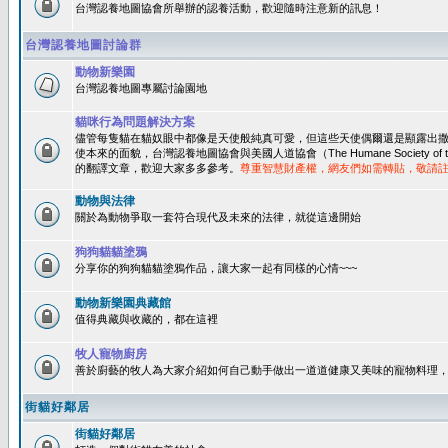
台灣認養地圖協會所舉辦的認養活動，歡迎隨時注意新的訊息！
台灣認養地圖討論群
動物新樂園
台灣認養地圖專屬討論園地
貓咪行為問題解決方案
儘管每隻貓在貓奴眼中都像是天使般純真可愛，但這些天使偶爾還是顯露出
使本來的面貌，台灣認養地圖協會與美國人道協會（The Humane Society of 
的翻譯文章，歡迎大家多多參考。
尊重智慧財產權，網友們如需轉貼，敬請
動物與法律
關於為動物爭取一套符合現代及未來的法律，就從這邊開始
狗狗貓貓塗鴉
分享你的狗狗貓貓塗鴉作品，讓大家一起有同樣的心情~~~
動物新樂園典藏館
值得典藏與收藏的，都在這裡
牧人寵物廚房
善於廚藝的牧人為大家介紹如何自己動手做出一道道健康又美味的寵物料理
街貓好鄰居
街貓好鄰居