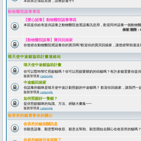
本區禁止張貼買賣，請務必遵守!!
動物醫院認養專區
【愛心認養】動物醫院認養專區
本區提供給有提供認養之動物醫院放置認養訊息用，歡迎同伴認養一個動物醫
保留期限：60天
【動物醫院認養】寶貝回娘家
你曾經在動物醫院裡認養你的寶貝嗎?歡迎你的寶貝回娘家，讓曾經幫助過送
喵天使中途貓協助計畫連絡站
喵天使中途貓協助計畫
你可以暫時幫忙照顧貓嗎？你可以照顧要餵奶的幼貓嗎？有許多貓需要你提
版面管理員
catangle
中途貓回娘家
你認養的貓咪是喵天使中途計劃照顧的中途貓嗎？ 歡迎你回娘家，讓我們一
版面管理員
catangle
如何照顧好一隻貓？
提供照顧貓咪的知識、方法、經驗大彙集~~~
版面管理員
catangle
收容所的貓需要你的關心
收容所的貓相關訊息
你願意認養、願意暫時收容、願意去幫助、願意開始去關心在收容所的貓嗎
收容所貓咪回來探親了