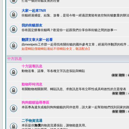
打造一個對街貓友善的社會
大家一起來TNR
街貓經過捕捉、結紮、放養，是現今唯一經過證實能有效控制街貓數量的辦法
我的街貓朋友
你有固定餵養街貓嗎？歡迎你一起跟我們分享你和街貓之間的故事~~
翻譯文章大家一起看
由meetpets工作群一起尋找有關街貓的國外參考文章，經過同伴翻譯的程
如需轉貼僅能轉貼連結不得轉貼全文，敬請配合】
十方訊息
十方認養訊息
動物送養、認養、等各種文字訊息張貼與轉貼
保留期限：60天
動物即時消息
有關動物相關新聞、轉貼訊息、求救訊息等有立即性或具時效性的主題發表
保留期限：45天
狗狗貓貓協尋專區
本區專為遺失或檢到狗狗貓貓的同伴使用，請大家一起幫助牠們找到回家的路~
保留期限：60天
二手物資流通
本區提供
無償
的物資流通張貼，讓物能盡其用。