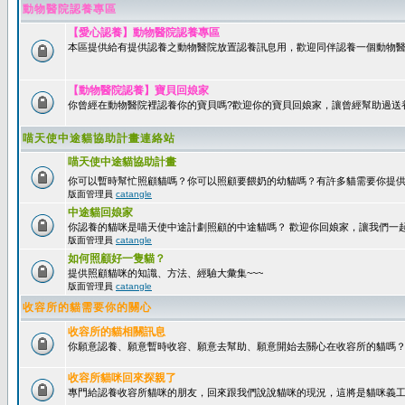
動物醫院認養專區
【愛心認養】動物醫院認養專區
本區提供給有提供認養之動物醫院放置認養訊息用，歡迎同伴認養一個動物醫
【動物醫院認養】寶貝回娘家
你曾經在動物醫院裡認養你的寶貝嗎?歡迎你的寶貝回娘家，讓曾經幫助過送
喵天使中途貓協助計畫連絡站
喵天使中途貓協助計畫
你可以暫時幫忙照顧貓嗎？你可以照顧要餵奶的幼貓嗎？有許多貓需要你提
版面管理員
catangle
中途貓回娘家
你認養的貓咪是喵天使中途計劃照顧的中途貓嗎？ 歡迎你回娘家，讓我們一
版面管理員
catangle
如何照顧好一隻貓？
提供照顧貓咪的知識、方法、經驗大彙集~~~
版面管理員
catangle
收容所的貓需要你的關心
收容所的貓相關訊息
你願意認養、願意暫時收容、願意去幫助、願意開始去關心在收容所的貓嗎
收容所貓咪回來探親了
專門給認養收容所貓咪的朋友，回來跟我們說說貓咪的現況，這將是貓咪義工