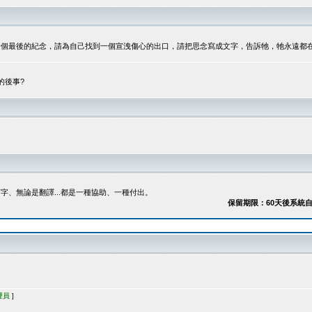
最後的紀念，請為自己找到一個宣洩傷心的出口，請把思念寫成文字，告訴牠，牠永遠都在...
的後事?
、無論是翻譯...都是一種協助、一種付出。
保留期限：60天後系統自動刪除
理員
]