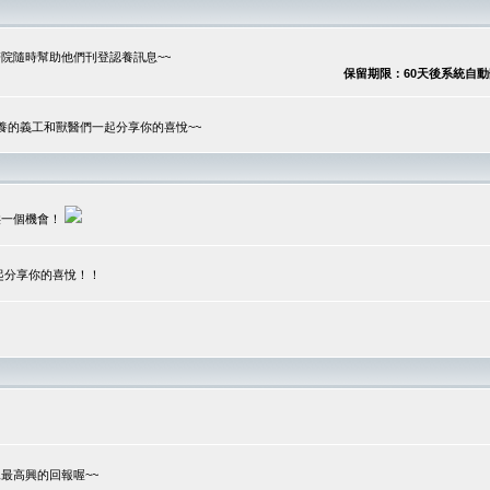
院隨時幫助他們刊登認養訊息~~
保留期限：60天後系統自動刪除
養的義工和獸醫們一起分享你的喜悅~~
供一個機會！
起分享你的喜悅！！
？
最高興的回報喔~~