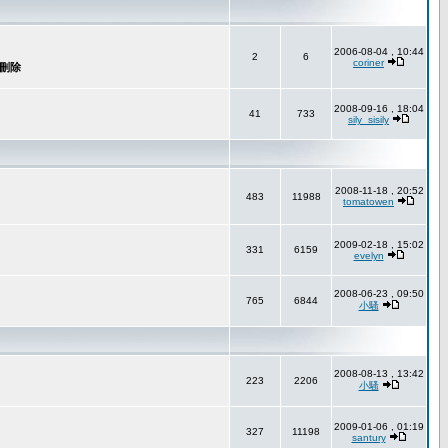
2006-08-04 , 10:44
2
6
coriner
2008-09-16 , 18:04
41
733
sily_sisily
2008-11-18 , 20:52
483
11988
tomatowen
2009-02-18 , 15:02
331
6159
evelyn
2008-06-23 , 09:50
765
6844
小騷
2008-08-13 , 13:42
223
2206
小騷
2009-01-06 , 01:19
327
11198
santury