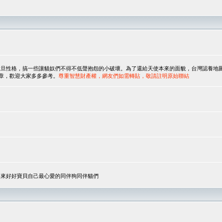
，搞一些讓貓奴們不得不低聲抱怨的小破壞。為了還給天使本來的面貌，台灣認養地圖協會與美國人
翻譯文章，歡迎大家多多參考。
尊重智慧財產權，網友們如需轉貼，敬請註明原始聯結
，來好好寶貝自己最心愛的同伴狗同伴貓們