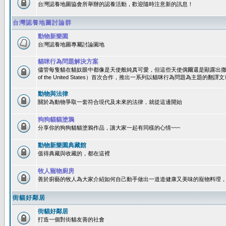
台灣認養地圖協會所舉辦的認養活動，歡迎隨時注意新的訊息！
台灣認養地圖討論群
動物新樂園
台灣認養地圖專屬討論園地
貓咪行為問題解決方案
儘管每隻貓在貓奴眼中都像是天使般純真可愛，但這些天使偶爾還是顯露出撒旦性格
of the United States）首次合作，推出一系列以貓咪行為問題為主題的
動物與法律
關於為動物爭取一套符合現代及未來的法律，就從這邊開始
狗狗貓貓塗鴉
分享你的狗狗貓貓塗鴉作品，讓大家一起有同樣的心情~~~
動物新樂園典藏館
值得典藏與收藏的，都在這裡
牧人寵物廚房
善於廚藝的牧人為大家介紹如何自己動手做出一道道健康又美味的寵物料理
街貓好鄰居
街貓好鄰居
打造一個對街貓友善的社會