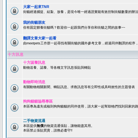
大家一起來TNR
街貓經過捕捉、結紮、放養，是現今唯一經過證實能有效控制街貓數量的辦法
我的街貓朋友
你有固定餵養街貓嗎？歡迎你一起跟我們分享你和街貓之間的故事~~
翻譯文章大家一起看
由meetpets工作群一起尋找有關街貓的國外參考文章，經過同伴翻譯的程
十方訊息
十方認養訊息
動物送養、認養、等各種文字訊息張貼與轉貼
動物即時消息
有關動物相關新聞、轉貼訊息、求救訊息等有立即性或具時效性的主題發表
狗狗貓貓協尋專區
本區專為遺失或檢到狗狗貓貓的同伴使用，請大家一起幫助牠們找到回家的路~
二手物資流通
本區提供
無償
的物資流通張貼，讓物能盡其用。
本區禁止張貼買賣，請務必遵守!!