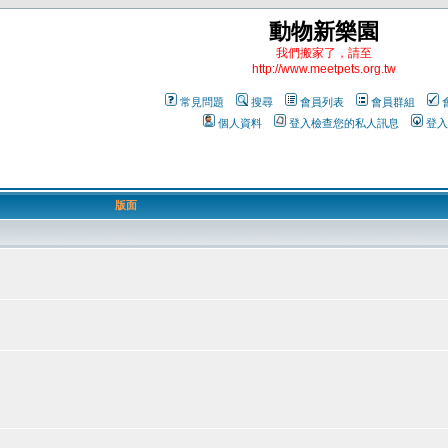
動物新樂園
我們搬家了，請至
http://www.meetpets.org.tw
常見問題
搜尋
會員列表
會員群組
個人資料
登入檢查您的私人訊息
登入
版面