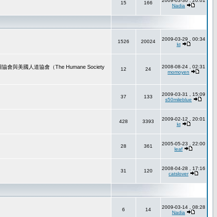
2009-03-30 , 20:01
15
166
Nadia
2009-03-29 , 00:34
1526
20024
kt
道協會（The Humane Society
2008-08-24 , 02:31
12
24
momoyen
2009-03-31 , 15:09
37
133
s50mileblue
2009-02-12 , 20:01
428
3393
kt
2005-05-23 , 22:00
28
361
leaf
2008-04-28 , 17:16
31
120
catslover
2009-03-14 , 08:28
6
14
Nadia