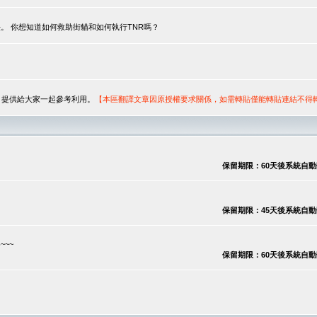
。 你想知道如何救助街貓和如何執行TNR嗎？
序，提供給大家一起參考利用。
【本區翻譯文章因原授權要求關係，如需轉貼僅能轉貼連結不得
保留期限：60天後系統自動刪除
保留期限：45天後系統自動刪除
~~
保留期限：60天後系統自動刪除