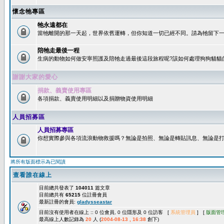
懷念牠專區
牠永遠都在
當牠離開的那一天起，世界依舊運轉，但你知道一切已經不同。請為牠留下一個
陪牠走最後一程
生病的動物如何做安寧照護及陪牠走過最後這段旅程呢?該如何處理狗狗貓貓
謝謝大家的愛心
捐款、義賣使用專區
各項捐款、義賣使用明細以及捐贈物資使用明細
人員招募區
人員招募專區
你想實際參與各項流浪動物救援嗎？無論是拍照、無論是轉貼訊息、無論是打字
將所有版面標示為已閱讀
查看誰在線上
目前總共發表了
104011
篇文章
目前總共有
65215
位註冊會員
最新註冊的會員:
gladysseastar
目前沒有使用者在線上 :: 0 位會員, 0 位隱形及 0 位訪客 [
系統管理員
] [
版面管
最高線上人數記錄為
20
人 (
2004-08-13 , 16:38
創下)