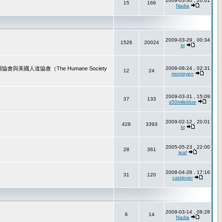
2009-03-30 , 20:01
15
166
Nadia
2009-03-29 , 00:34
1526
20024
kt
道協會（The Humane Society
2008-08-24 , 02:31
12
24
momoyen
2009-03-31 , 15:09
37
133
s50mileblue
2009-02-12 , 20:01
428
3393
kt
2005-05-23 , 22:00
28
361
leaf
2008-04-28 , 17:16
31
120
catslover
2009-03-14 , 08:28
6
14
Nadia