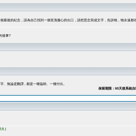
最後的紀念，請為自己找到一個宣洩傷心的出口，請把思念寫成文字，告訴牠，牠永遠都在...
的後事?
、無論是翻譯...都是一種協助、一種付出。
保留期限：60天後系統自動刪除
理員
]