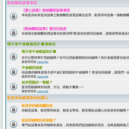
動物醫院認養專區
【愛心認養】動物醫院認養專區
本區提供給有提供認養之動物醫院放置認養訊息用，歡迎同伴認養一個動物醫
【動物醫院認養】寶貝回娘家
你曾經在動物醫院裡認養你的寶貝嗎?歡迎你的寶貝回娘家，讓曾經幫助過送
喵天使中途貓協助計畫連絡站
喵天使中途貓協助計畫
你可以暫時幫忙照顧貓嗎？你可以照顧要餵奶的幼貓嗎？有許多貓需要你提
版面管理員
catangle
中途貓回娘家
你認養的貓咪是喵天使中途計劃照顧的中途貓嗎？ 歡迎你回娘家，讓我們一
版面管理員
catangle
如何照顧好一隻貓？
提供照顧貓咪的知識、方法、經驗大彙集~~~
版面管理員
catangle
收容所的貓需要你的關心
收容所的貓相關訊息
你願意認養、願意暫時收容、願意去幫助、願意開始去關心在收容所的貓嗎
收容所貓咪回來探親了
專門給認養收容所貓咪的朋友，回來跟我們說說貓咪的現況，這將是貓咪義工