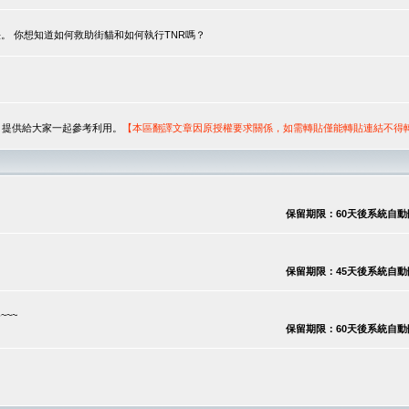
。 你想知道如何救助街貓和如何執行TNR嗎？
序，提供給大家一起參考利用。
【本區翻譯文章因原授權要求關係，如需轉貼僅能轉貼連結不得
保留期限：60天後系統自動刪除
保留期限：45天後系統自動刪除
~~
保留期限：60天後系統自動刪除