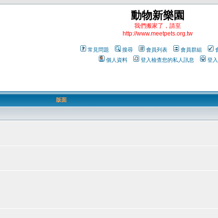
動物新樂園
我們搬家了，請至
http://www.meetpets.org.tw
常見問題
搜尋
會員列表
會員群組
個人資料
登入檢查您的私人訊息
登入
版面