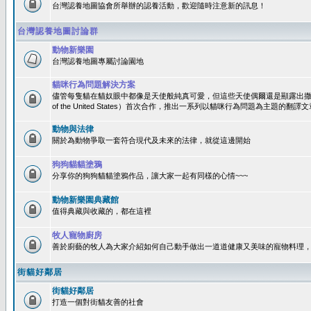
台灣認養地圖協會所舉辦的認養活動，歡迎隨時注意新的訊息！
台灣認養地圖討論群
動物新樂園
台灣認養地圖專屬討論園地
貓咪行為問題解決方案
儘管每隻貓在貓奴眼中都像是天使般純真可愛，但這些天使偶爾還是顯露出撒旦性格
of the United States）首次合作，推出一系列以貓咪行為問題為主題的
動物與法律
關於為動物爭取一套符合現代及未來的法律，就從這邊開始
狗狗貓貓塗鴉
分享你的狗狗貓貓塗鴉作品，讓大家一起有同樣的心情~~~
動物新樂園典藏館
值得典藏與收藏的，都在這裡
牧人寵物廚房
善於廚藝的牧人為大家介紹如何自己動手做出一道道健康又美味的寵物料理
街貓好鄰居
街貓好鄰居
打造一個對街貓友善的社會