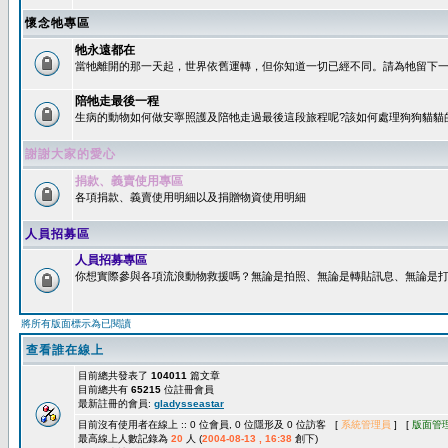
懷念牠專區
牠永遠都在
當牠離開的那一天起，世界依舊運轉，但你知道一切已經不同。請為牠留下一個
陪牠走最後一程
生病的動物如何做安寧照護及陪牠走過最後這段旅程呢?該如何處理狗狗貓貓
謝謝大家的愛心
捐款、義賣使用專區
各項捐款、義賣使用明細以及捐贈物資使用明細
人員招募區
人員招募專區
你想實際參與各項流浪動物救援嗎？無論是拍照、無論是轉貼訊息、無論是打字
將所有版面標示為已閱讀
查看誰在線上
目前總共發表了
104011
篇文章
目前總共有
65215
位註冊會員
最新註冊的會員:
gladysseastar
目前沒有使用者在線上 :: 0 位會員, 0 位隱形及 0 位訪客 [
系統管理員
] [
版面管
最高線上人數記錄為
20
人 (
2004-08-13 , 16:38
創下)