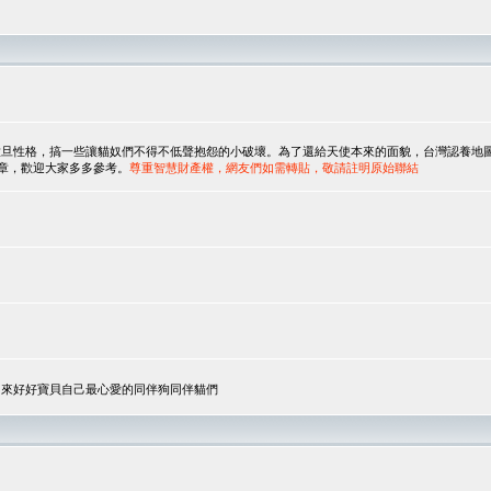
，搞一些讓貓奴們不得不低聲抱怨的小破壞。為了還給天使本來的面貌，台灣認養地圖協會與美國人
翻譯文章，歡迎大家多多參考。
尊重智慧財產權，網友們如需轉貼，敬請註明原始聯結
，來好好寶貝自己最心愛的同伴狗同伴貓們