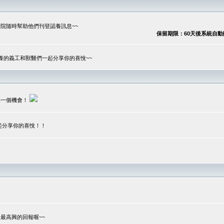
院隨時幫助他們刊登認養訊息~~
保留期限：60天後系統自動刪除
養的義工和獸醫們一起分享你的喜悅~~
供一個機會！
起分享你的喜悅！！
？
最高興的回報喔~~