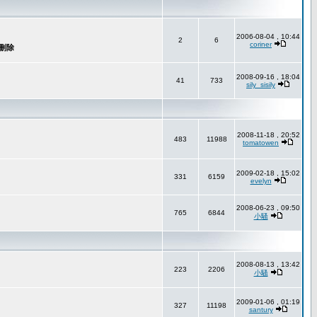
2006-08-04 , 10:44
2
6
coriner
2008-09-16 , 18:04
41
733
sily_sisily
2008-11-18 , 20:52
483
11988
tomatowen
2009-02-18 , 15:02
331
6159
evelyn
2008-06-23 , 09:50
765
6844
小騷
2008-08-13 , 13:42
223
2206
小騷
2009-01-06 , 01:19
327
11198
santury