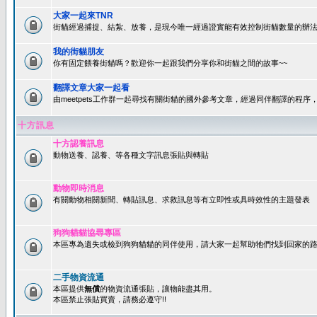
大家一起來TNR
街貓經過捕捉、結紮、放養，是現今唯一經過證實能有效控制街貓數量的辦法
我的街貓朋友
你有固定餵養街貓嗎？歡迎你一起跟我們分享你和街貓之間的故事~~
翻譯文章大家一起看
由meetpets工作群一起尋找有關街貓的國外參考文章，經過同伴翻譯的程
十方訊息
十方認養訊息
動物送養、認養、等各種文字訊息張貼與轉貼
動物即時消息
有關動物相關新聞、轉貼訊息、求救訊息等有立即性或具時效性的主題發表
狗狗貓貓協尋專區
本區專為遺失或檢到狗狗貓貓的同伴使用，請大家一起幫助牠們找到回家的路~
二手物資流通
本區提供
無償
的物資流通張貼，讓物能盡其用。
本區禁止張貼買賣，請務必遵守!!