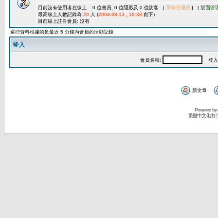
目前沒有使用者在線上 :: 0 位會員, 0 位隱形及 0 位訪客 [
系統管理員
] [
版面管
最高線上人數記錄為
20
人 (
2004-08-13 , 16:38
創下)
目前線上註冊會員: 沒有
這些資料根據的是最近 5 分鐘內會員的活動記錄
登入
會員名稱:
登入
新文章
Powered by
繁體中文化由