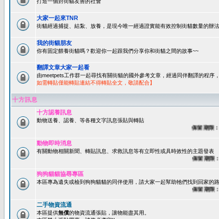
打造一個對街貓友善的社會
大家一起來TNR
街貓經過捕捉、結紮、放養，是現今唯一經過證實能有效控制街貓數量的辦法
我的街貓朋友
你有固定餵養街貓嗎？歡迎你一起跟我們分享你和街貓之間的故事~~
翻譯文章大家一起看
由meetpets工作群一起尋找有關街貓的國外參考文章，經過同伴翻譯的程
如需轉貼僅能轉貼連結不得轉貼全文，敬請配合】
十方訊息
十方認養訊息
動物送養、認養、等各種文字訊息張貼與轉貼
保留期限：60
動物即時消息
有關動物相關新聞、轉貼訊息、求救訊息等有立即性或具時效性的主題發表
保留期限：45
狗狗貓貓協尋專區
本區專為遺失或檢到狗狗貓貓的同伴使用，請大家一起幫助牠們找到回家的路~
保留期限：60
二手物資流通
本區提供
無償
的物資流通張貼，讓物能盡其用。