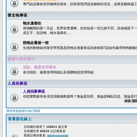
專門給認養收容所貓咪的朋友，回來跟我們說說貓咪的現況，這將是貓咪義工
懷念牠專區
牠永遠都在
當牠離開的那一天起，世界依舊運轉，但你知道一切已經不同。請為牠留下
成文字，告訴牠，牠永遠都在.....
陪牠走最後一程
生病的動物如何做安寧照護及陪牠走過最後這段旅程呢?該如何處理狗狗貓貓
謝謝大家的愛心
捐款、義賣使用專區
各項捐款、義賣使用明細以及捐贈物資使用明細
人員招募區
人員招募專區
你想實際參與各項流浪動物救援嗎？無論是拍照、無論是轉貼訊息、無論是打字
保留期限：
將所有版面標示為已閱讀
查看誰在線上
目前總共發表了
104011
篇文章
目前總共有
65215
位註冊會員
最新註冊的會員:
gladysseastar