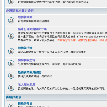
台灣認養地圖協會所舉辦的認養活動，歡迎隨時注意新的訊息！
台灣認養地圖討論群
動物新樂園
台灣認養地圖專屬討論園地
貓咪行為問題解決方案
儘管每隻貓在貓奴眼中都像是天使般純真可愛，但這些天使偶爾還是顯露出
使本來的面貌，台灣認養地圖協會與美國人道協會（The Humane Society of 
的翻譯文章，歡迎大家多多參考。
尊重智慧財產權，網友們如需轉貼，敬請
動物與法律
關於為動物爭取一套符合現代及未來的法律，就從這邊開始
狗狗貓貓塗鴉
分享你的狗狗貓貓塗鴉作品，讓大家一起有同樣的心情~~~
動物新樂園典藏館
值得典藏與收藏的，都在這裡
牧人寵物廚房
善於廚藝的牧人為大家介紹如何自己動手做出一道道健康又美味的寵物料理
街貓好鄰居
街貓好鄰居