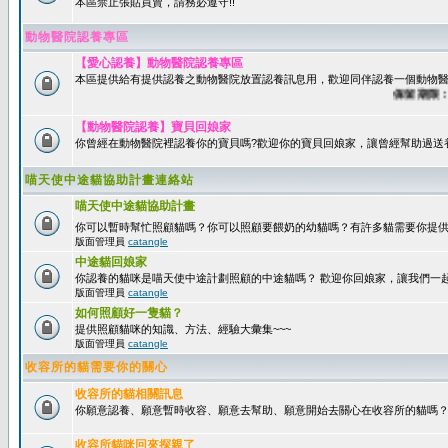
本區禁止張貼買賣，請務必遵守!!
動物醫院認養專區
【愛心認養】動物醫院認養專區
本區提供給有提供認養之動物醫院放置認養訊息用，歡迎同伴認養一個動物醫
保留期限：60
【動物醫院認養】寶貝回娘家
你曾經在動物醫院裡認養你的寶貝嗎?歡迎你的寶貝回娘家，讓曾經幫助過送
喵天使中途貓協助計畫連絡站
喵天使中途貓協助計畫
你可以暫時幫忙照顧貓嗎？你可以照顧要餵奶的幼貓嗎？有許多貓需要你提
版面管理員
catangle
中途貓回娘家
你認養的貓咪是喵天使中途計劃照顧的中途貓嗎？ 歡迎你回娘家，讓我們一
版面管理員
catangle
如何照顧好一隻貓？
提供照顧貓咪的知識、方法、經驗大彙集~~~
版面管理員
catangle
收容所的貓需要你的關心
收容所的貓相關訊息
你願意認養、願意暫時收容、願意去幫助、願意開始去關心在收容所的貓嗎
收容所貓咪回來探親了