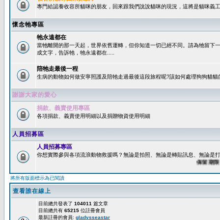
專門給認養收容所貓咪的朋友，回來跟我們說說貓咪的現況，這將是貓咪義工
懷念牠專區
牠永遠都在
當牠離開的那一天起，世界依舊運轉，但你知道一切已經不同。請為牠留下
成文字，告訴牠，牠永遠都在.....
陪牠走最後一程
生病的動物如何做安寧照護及陪牠走過最後這段旅程呢?該如何處理狗狗貓貓
謝謝大家的愛心
捐款、義賣使用專區
各項捐款、義賣使用明細以及捐贈物資使用明細
人員招募區
人員招募專區
你想實際參與各項流浪動物救援嗎？無論是拍照、無論是轉貼訊息、無論是打字
保留期限：60
將所有版面標示為已閱讀
查看誰在線上
目前總共發表了
104011
篇文章
目前總共有
65215
位註冊會員
最新註冊的會員:
gladysseastar