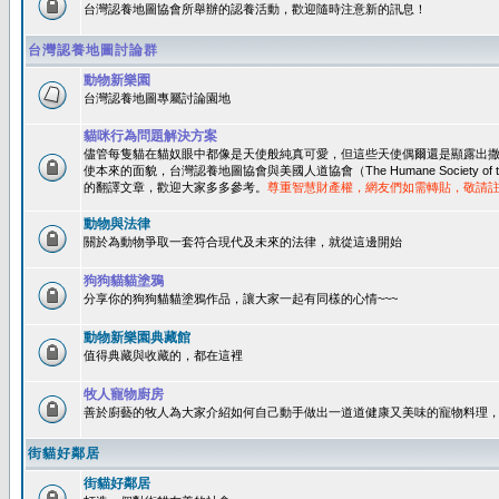
台灣認養地圖協會所舉辦的認養活動，歡迎隨時注意新的訊息！
台灣認養地圖討論群
動物新樂園
台灣認養地圖專屬討論園地
貓咪行為問題解決方案
儘管每隻貓在貓奴眼中都像是天使般純真可愛，但這些天使偶爾還是顯露出
使本來的面貌，台灣認養地圖協會與美國人道協會（The Humane Society of 
的翻譯文章，歡迎大家多多參考。
尊重智慧財產權，網友們如需轉貼，敬請
動物與法律
關於為動物爭取一套符合現代及未來的法律，就從這邊開始
狗狗貓貓塗鴉
分享你的狗狗貓貓塗鴉作品，讓大家一起有同樣的心情~~~
動物新樂園典藏館
值得典藏與收藏的，都在這裡
牧人寵物廚房
善於廚藝的牧人為大家介紹如何自己動手做出一道道健康又美味的寵物料理
街貓好鄰居
街貓好鄰居