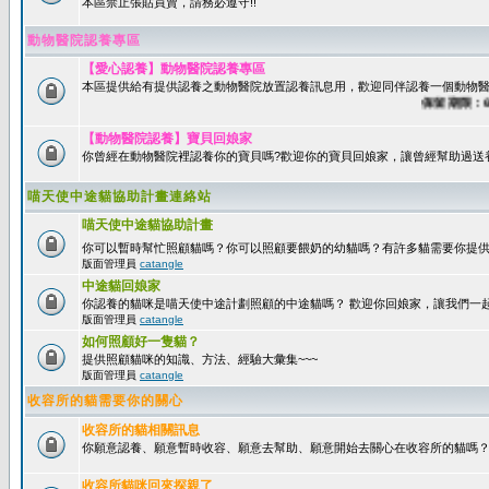
本區禁止張貼買賣，請務必遵守!!
動物醫院認養專區
【愛心認養】動物醫院認養專區
本區提供給有提供認養之動物醫院放置認養訊息用，歡迎同伴認養一個動物醫
保留期限：60天
【動物醫院認養】寶貝回娘家
你曾經在動物醫院裡認養你的寶貝嗎?歡迎你的寶貝回娘家，讓曾經幫助過送
喵天使中途貓協助計畫連絡站
喵天使中途貓協助計畫
你可以暫時幫忙照顧貓嗎？你可以照顧要餵奶的幼貓嗎？有許多貓需要你提
版面管理員
catangle
中途貓回娘家
你認養的貓咪是喵天使中途計劃照顧的中途貓嗎？ 歡迎你回娘家，讓我們一
版面管理員
catangle
如何照顧好一隻貓？
提供照顧貓咪的知識、方法、經驗大彙集~~~
版面管理員
catangle
收容所的貓需要你的關心
收容所的貓相關訊息
你願意認養、願意暫時收容、願意去幫助、願意開始去關心在收容所的貓嗎
收容所貓咪回來探親了