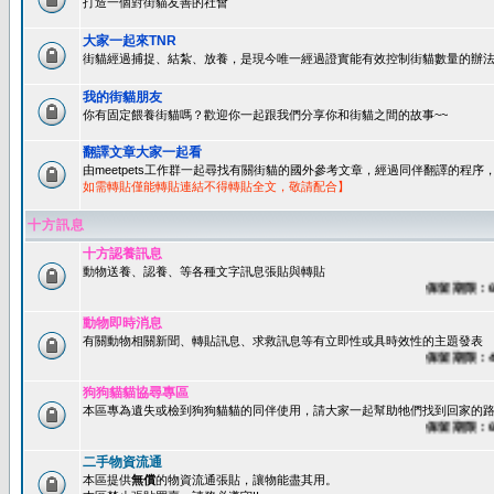
打造一個對街貓友善的社會
大家一起來TNR
街貓經過捕捉、結紮、放養，是現今唯一經過證實能有效控制街貓數量的辦法
我的街貓朋友
你有固定餵養街貓嗎？歡迎你一起跟我們分享你和街貓之間的故事~~
翻譯文章大家一起看
由meetpets工作群一起尋找有關街貓的國外參考文章，經過同伴翻譯的程
如需轉貼僅能轉貼連結不得轉貼全文，敬請配合】
十方訊息
十方認養訊息
動物送養、認養、等各種文字訊息張貼與轉貼
保留期限：60天
動物即時消息
有關動物相關新聞、轉貼訊息、求救訊息等有立即性或具時效性的主題發表
保留期限：45天
狗狗貓貓協尋專區
本區專為遺失或檢到狗狗貓貓的同伴使用，請大家一起幫助牠們找到回家的路~
保留期限：60天
二手物資流通
本區提供
無償
的物資流通張貼，讓物能盡其用。