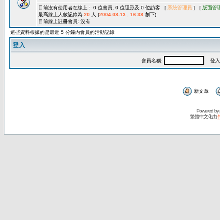
目前沒有使用者在線上 :: 0 位會員, 0 位隱形及 0 位訪客 [
系統管理員
] [
版面管
最高線上人數記錄為
20
人 (
2004-08-13 , 16:38
創下)
目前線上註冊會員: 沒有
這些資料根據的是最近 5 分鐘內會員的活動記錄
登入
會員名稱:
登入
新文章
Powered by
繁體中文化由