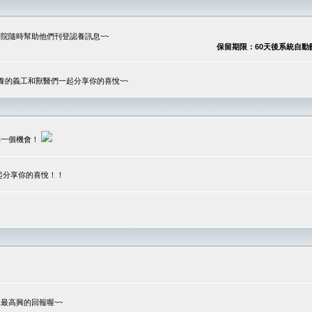
院隨時幫助他們刊登認養訊息~~
保留期限：60天後系統自動刪除
養的義工和獸醫們一起分享你的喜悅~~
供一個機會！
起分享你的喜悅！！
？
最高興的回報喔~~