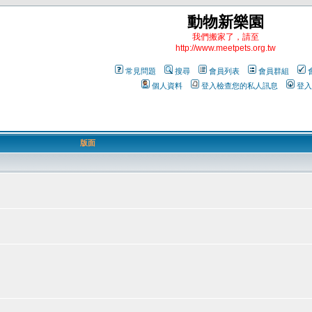
動物新樂園
我們搬家了，請至
http://www.meetpets.org.tw
常見問題
搜尋
會員列表
會員群組
個人資料
登入檢查您的私人訊息
登入
版面