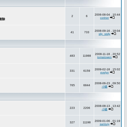
2006-08-04 , 10:44
2
6
coriner
2008-09-16 , 18:04
41
733
sily_sisily
2008-11-18 , 20:52
483
11988
tomatowen
2009-02-18 , 15:02
331
6159
evelyn
2008-06-23 , 09:50
765
6844
小騷
2008-08-13 , 13:42
223
2206
小騷
2009-01-06 , 01:19
327
11198
santury