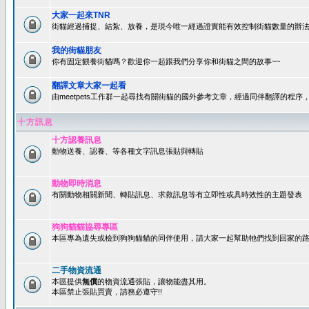
大家一起來TNR
街貓經過捕捉、結紮、放養，是現今唯一經過證實能有效控制街貓數量的辦法
我的街貓朋友
你有固定餵養街貓嗎？歡迎你一起跟我們分享你和街貓之間的故事~~
翻譯文章大家一起看
由meetpets工作群一起尋找有關街貓的國外參考文章，經過同伴翻譯的程
十方訊息
十方認養訊息
動物送養、認養、等各種文字訊息張貼與轉貼
動物即時消息
有關動物相關新聞、轉貼訊息、求救訊息等有立即性或具時效性的主題發表
狗狗貓貓協尋專區
本區專為遺失或檢到狗狗貓貓的同伴使用，請大家一起幫助牠們找到回家的路~
二手物資流通
本區提供
無償
的物資流通張貼，讓物能盡其用。
本區禁止張貼買賣，請務必遵守!!