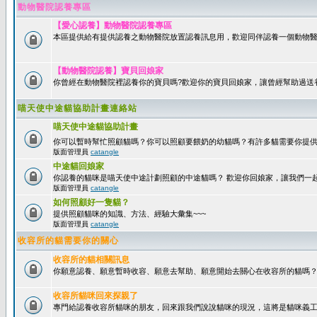
動物醫院認養專區
【愛心認養】動物醫院認養專區
本區提供給有提供認養之動物醫院放置認養訊息用，歡迎同伴認養一個動物醫
【動物醫院認養】寶貝回娘家
你曾經在動物醫院裡認養你的寶貝嗎?歡迎你的寶貝回娘家，讓曾經幫助過送
喵天使中途貓協助計畫連絡站
喵天使中途貓協助計畫
你可以暫時幫忙照顧貓嗎？你可以照顧要餵奶的幼貓嗎？有許多貓需要你提
版面管理員
catangle
中途貓回娘家
你認養的貓咪是喵天使中途計劃照顧的中途貓嗎？ 歡迎你回娘家，讓我們一
版面管理員
catangle
如何照顧好一隻貓？
提供照顧貓咪的知識、方法、經驗大彙集~~~
版面管理員
catangle
收容所的貓需要你的關心
收容所的貓相關訊息
你願意認養、願意暫時收容、願意去幫助、願意開始去關心在收容所的貓嗎
收容所貓咪回來探親了
專門給認養收容所貓咪的朋友，回來跟我們說說貓咪的現況，這將是貓咪義工