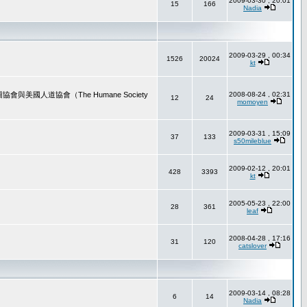
2009-03-30 , 20:01
15
166
Nadia
2009-03-29 , 00:34
1526
20024
kt
道協會（The Humane Society
2008-08-24 , 02:31
12
24
momoyen
2009-03-31 , 15:09
37
133
s50mileblue
2009-02-12 , 20:01
428
3393
kt
2005-05-23 , 22:00
28
361
leaf
2008-04-28 , 17:16
31
120
catslover
2009-03-14 , 08:28
6
14
Nadia