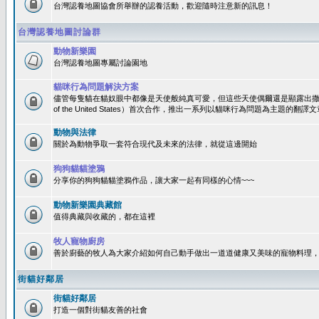
台灣認養地圖協會所舉辦的認養活動，歡迎隨時注意新的訊息！
台灣認養地圖討論群
動物新樂園
台灣認養地圖專屬討論園地
貓咪行為問題解決方案
儘管每隻貓在貓奴眼中都像是天使般純真可愛，但這些天使偶爾還是顯露出撒旦性格
of the United States）首次合作，推出一系列以貓咪行為問題為主題的
動物與法律
關於為動物爭取一套符合現代及未來的法律，就從這邊開始
狗狗貓貓塗鴉
分享你的狗狗貓貓塗鴉作品，讓大家一起有同樣的心情~~~
動物新樂園典藏館
值得典藏與收藏的，都在這裡
牧人寵物廚房
善於廚藝的牧人為大家介紹如何自己動手做出一道道健康又美味的寵物料理
街貓好鄰居
街貓好鄰居
打造一個對街貓友善的社會