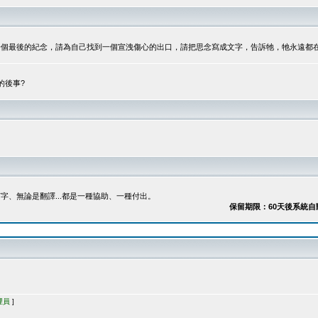
最後的紀念，請為自己找到一個宣洩傷心的出口，請把思念寫成文字，告訴牠，牠永遠都在...
的後事?
、無論是翻譯...都是一種協助、一種付出。
保留期限：60天後系統自動刪除
理員
]