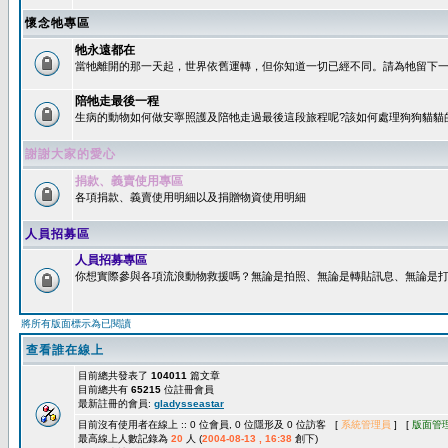
懷念牠專區
牠永遠都在
當牠離開的那一天起，世界依舊運轉，但你知道一切已經不同。請為牠留下一個
陪牠走最後一程
生病的動物如何做安寧照護及陪牠走過最後這段旅程呢?該如何處理狗狗貓貓
謝謝大家的愛心
捐款、義賣使用專區
各項捐款、義賣使用明細以及捐贈物資使用明細
人員招募區
人員招募專區
你想實際參與各項流浪動物救援嗎？無論是拍照、無論是轉貼訊息、無論是打字
將所有版面標示為已閱讀
查看誰在線上
目前總共發表了
104011
篇文章
目前總共有
65215
位註冊會員
最新註冊的會員:
gladysseastar
目前沒有使用者在線上 :: 0 位會員, 0 位隱形及 0 位訪客 [
系統管理員
] [
版面管
最高線上人數記錄為
20
人 (
2004-08-13 , 16:38
創下)