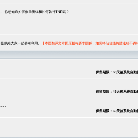
。 你想知道如何救助街貓和如何執行TNR嗎？
序，提供給大家一起參考利用。
【本區翻譯文章因原授權要求關係，如需轉貼僅能轉貼連結不得
保留期限：60天後系統自動刪除
保留期限：45天後系統自動刪除
~~
保留期限：60天後系統自動刪除