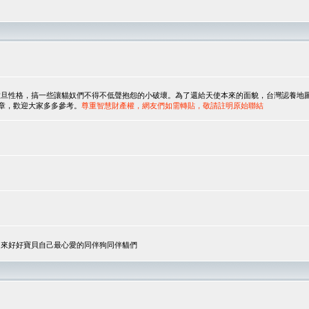
，搞一些讓貓奴們不得不低聲抱怨的小破壞。為了還給天使本來的面貌，台灣認養地圖協會與美國人
翻譯文章，歡迎大家多多參考。
尊重智慧財產權，網友們如需轉貼，敬請註明原始聯結
，來好好寶貝自己最心愛的同伴狗同伴貓們