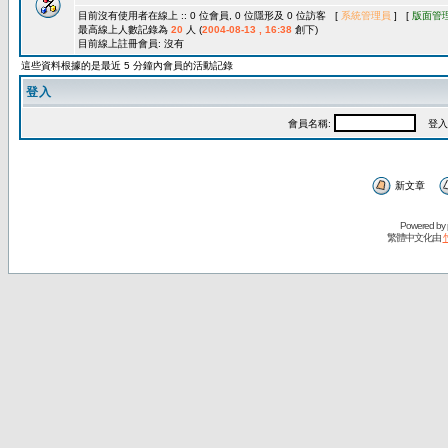
目前沒有使用者在線上 :: 0 位會員, 0 位隱形及 0 位訪客 [
系統管理員
] [
版面管
最高線上人數記錄為
20
人 (
2004-08-13 , 16:38
創下)
目前線上註冊會員: 沒有
這些資料根據的是最近 5 分鐘內會員的活動記錄
登入
會員名稱:
登入
新文章
Powered by
繁體中文化由