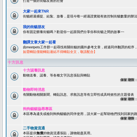
打造一個對街貓友善的社會
大家一起來TNR
街貓經過捕捉、結紮、放養，是現今唯一經過證實能有效控制街貓數量的辦法
我的街貓朋友
你有固定餵養街貓嗎？歡迎你一起跟我們分享你和街貓之間的故事~~
翻譯文章大家一起看
由meetpets工作群一起尋找有關街貓的國外參考文章，經過同伴翻譯的程
如需轉貼僅能轉貼連結不得轉貼全文，敬請配合】
十方訊息
十方認養訊息
動物送養、認養、等各種文字訊息張貼與轉貼
保留期限：60
動物即時消息
有關動物相關新聞、轉貼訊息、求救訊息等有立即性或具時效性的主題發表
保留期限：45
狗狗貓貓協尋專區
本區專為遺失或檢到狗狗貓貓的同伴使用，請大家一起幫助牠們找到回家的路~
保留期限：60
二手物資流通
本區提供
無償
的物資流通張貼，讓物能盡其用。