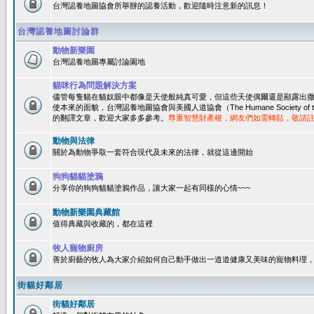
台灣認養地圖協會所舉辦的認養活動，歡迎隨時注意新的訊息！
台灣認養地圖討論群
動物新樂園
台灣認養地圖專屬討論園地
貓咪行為問題解決方案
儘管每隻貓在貓奴眼中都像是天使般純真可愛，但這些天使偶爾還是顯露出
使本來的面貌，台灣認養地圖協會與美國人道協會（The Humane Society of 
的翻譯文章，歡迎大家多多參考。
尊重智慧財產權，網友們如需轉貼，敬請
動物與法律
關於為動物爭取一套符合現代及未來的法律，就從這邊開始
狗狗貓貓塗鴉
分享你的狗狗貓貓塗鴉作品，讓大家一起有同樣的心情~~~
動物新樂園典藏館
值得典藏與收藏的，都在這裡
牧人寵物廚房
善於廚藝的牧人為大家介紹如何自己動手做出一道道健康又美味的寵物料理
街貓好鄰居
街貓好鄰居