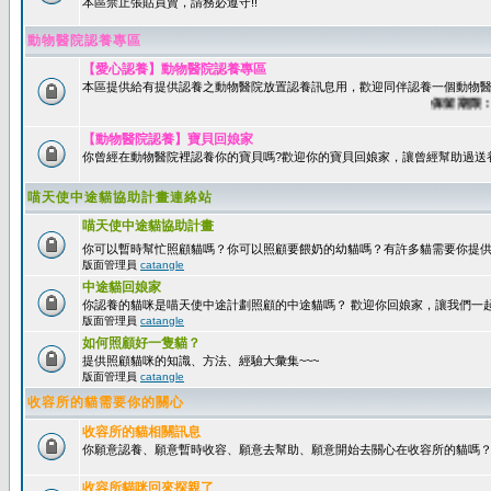
本區禁止張貼買賣，請務必遵守!!
動物醫院認養專區
【愛心認養】動物醫院認養專區
本區提供給有提供認養之動物醫院放置認養訊息用，歡迎同伴認養一個動物醫
保留期限：60
【動物醫院認養】寶貝回娘家
你曾經在動物醫院裡認養你的寶貝嗎?歡迎你的寶貝回娘家，讓曾經幫助過送
喵天使中途貓協助計畫連絡站
喵天使中途貓協助計畫
你可以暫時幫忙照顧貓嗎？你可以照顧要餵奶的幼貓嗎？有許多貓需要你提
版面管理員
catangle
中途貓回娘家
你認養的貓咪是喵天使中途計劃照顧的中途貓嗎？ 歡迎你回娘家，讓我們一
版面管理員
catangle
如何照顧好一隻貓？
提供照顧貓咪的知識、方法、經驗大彙集~~~
版面管理員
catangle
收容所的貓需要你的關心
收容所的貓相關訊息
你願意認養、願意暫時收容、願意去幫助、願意開始去關心在收容所的貓嗎
收容所貓咪回來探親了