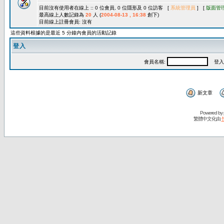
目前沒有使用者在線上 :: 0 位會員, 0 位隱形及 0 位訪客 [
系統管理員
] [
版面管
最高線上人數記錄為
20
人 (
2004-08-13 , 16:38
創下)
目前線上註冊會員: 沒有
這些資料根據的是最近 5 分鐘內會員的活動記錄
登入
會員名稱:
登入
新文章
Powered by
繁體中文化由