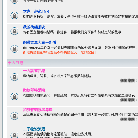
打造一個對街貓友善的社會
大家一起來TNR
街貓經過捕捉、結紮、放養，是現今唯一經過證實能有效控制街貓數量的辦法
我的街貓朋友
你有固定餵養街貓嗎？歡迎你一起跟我們分享你和街貓之間的故事~~
翻譯文章大家一起看
由meetpets工作群一起尋找有關街貓的國外參考文章，經過同伴翻譯的程
如需轉貼僅能轉貼連結不得轉貼全文，敬請配合】
十方訊息
十方認養訊息
動物送養、認養、等各種文字訊息張貼與轉貼
保留期限：60
動物即時消息
有關動物相關新聞、轉貼訊息、求救訊息等有立即性或具時效性的主題發表
保留期限：45
狗狗貓貓協尋專區
本區專為遺失或檢到狗狗貓貓的同伴使用，請大家一起幫助牠們找到回家的路~
保留期限：60
二手物資流通
本區提供
無償
的物資流通張貼，讓物能盡其用。