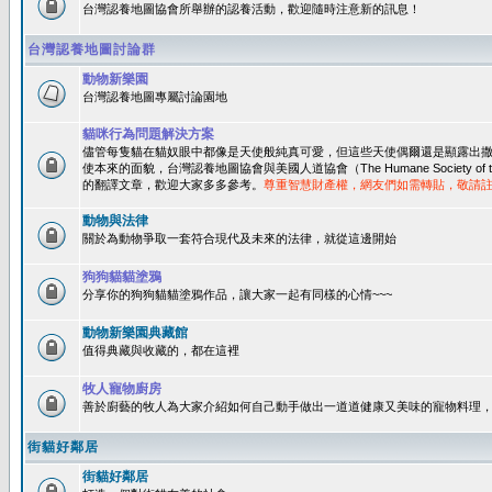
台灣認養地圖協會所舉辦的認養活動，歡迎隨時注意新的訊息！
台灣認養地圖討論群
動物新樂園
台灣認養地圖專屬討論園地
貓咪行為問題解決方案
儘管每隻貓在貓奴眼中都像是天使般純真可愛，但這些天使偶爾還是顯露出
使本來的面貌，台灣認養地圖協會與美國人道協會（The Humane Society of 
的翻譯文章，歡迎大家多多參考。
尊重智慧財產權，網友們如需轉貼，敬請
動物與法律
關於為動物爭取一套符合現代及未來的法律，就從這邊開始
狗狗貓貓塗鴉
分享你的狗狗貓貓塗鴉作品，讓大家一起有同樣的心情~~~
動物新樂園典藏館
值得典藏與收藏的，都在這裡
牧人寵物廚房
善於廚藝的牧人為大家介紹如何自己動手做出一道道健康又美味的寵物料理
街貓好鄰居
街貓好鄰居