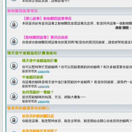
本區禁止張貼買賣，請務必遵守!!
動物醫院認養專區
【愛心認養】動物醫院認養專區
本區提供給有提供認養之動物醫院放置認養訊息用，歡迎同伴認養一個動物醫
保留期限：60
【動物醫院認養】寶貝回娘家
你曾經在動物醫院裡認養你的寶貝嗎?歡迎你的寶貝回娘家，讓曾經幫助過送
喵天使中途貓協助計畫連絡站
喵天使中途貓協助計畫
你可以暫時幫忙照顧貓嗎？你可以照顧要餵奶的幼貓嗎？有許多貓需要你提
版面管理員
catangle
中途貓回娘家
你認養的貓咪是喵天使中途計劃照顧的中途貓嗎？ 歡迎你回娘家，讓我們一
版面管理員
catangle
如何照顧好一隻貓？
提供照顧貓咪的知識、方法、經驗大彙集~~~
版面管理員
catangle
收容所的貓需要你的關心
收容所的貓相關訊息
你願意認養、願意暫時收容、願意去幫助、願意開始去關心在收容所的貓嗎
收容所貓咪回來探親了