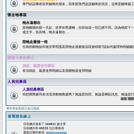
專門給認養收容所貓咪的朋友，回來跟我們說說貓咪的現況，這將是貓咪義工
懷念牠專區
牠永遠都在
當牠離開的那一天起，世界依舊運轉，但你知道一切已經不同。請為牠留下
成文字，告訴牠，牠永遠都在.....
陪牠走最後一程
生病的動物如何做安寧照護及陪牠走過最後這段旅程呢?該如何處理狗狗貓貓
謝謝大家的愛心
捐款、義賣使用專區
各項捐款、義賣使用明細以及捐贈物資使用明細
人員招募區
人員招募專區
你想實際參與各項流浪動物救援嗎？無論是拍照、無論是轉貼訊息、無論是打字
保留期限：6
將所有版面標示為已閱讀
查看誰在線上
目前總共發表了
104011
篇文章
目前總共有
65215
位註冊會員
最新註冊的會員:
gladysseastar