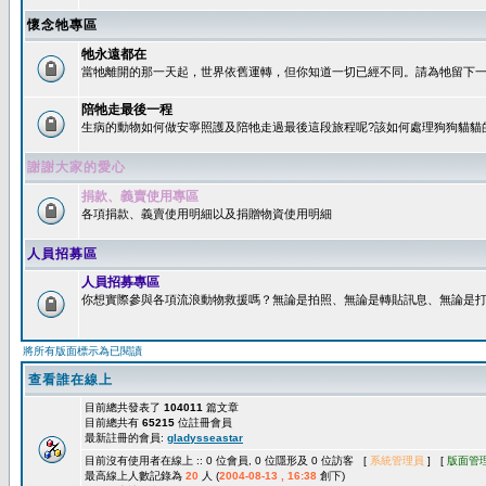
懷念牠專區
牠永遠都在
當牠離開的那一天起，世界依舊運轉，但你知道一切已經不同。請為牠留下一個
陪牠走最後一程
生病的動物如何做安寧照護及陪牠走過最後這段旅程呢?該如何處理狗狗貓貓
謝謝大家的愛心
捐款、義賣使用專區
各項捐款、義賣使用明細以及捐贈物資使用明細
人員招募區
人員招募專區
你想實際參與各項流浪動物救援嗎？無論是拍照、無論是轉貼訊息、無論是打字
將所有版面標示為已閱讀
查看誰在線上
目前總共發表了
104011
篇文章
目前總共有
65215
位註冊會員
最新註冊的會員:
gladysseastar
目前沒有使用者在線上 :: 0 位會員, 0 位隱形及 0 位訪客 [
系統管理員
] [
版面管
最高線上人數記錄為
20
人 (
2004-08-13 , 16:38
創下)