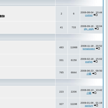
2006-08-04 , 10:44
2
6
coriner
2008-09-16 , 18:04
41
733
sily_sisily
2008-11-18 , 20:52
483
11988
tomatowen
2009-02-18 , 15:02
331
6159
evelyn
2008-06-23 , 09:50
765
6844
小騷
2008-08-13 , 13:42
223
2206
小騷
2009-01-06 , 01:19
327
11198
santury