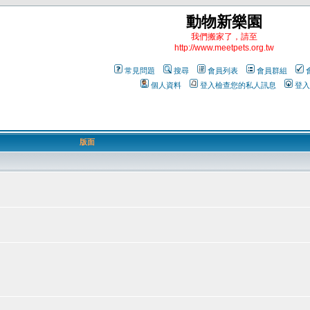
動物新樂園
我們搬家了，請至
http://www.meetpets.org.tw
常見問題
搜尋
會員列表
會員群組
個人資料
登入檢查您的私人訊息
登入
版面