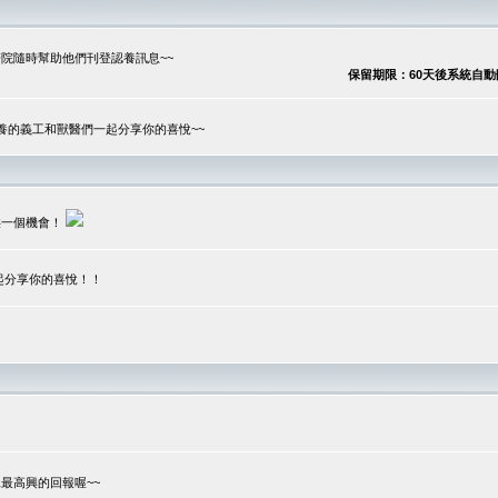
院隨時幫助他們刊登認養訊息~~
保留期限：60天後系統自動刪除
養的義工和獸醫們一起分享你的喜悅~~
供一個機會！
起分享你的喜悅！！
？
最高興的回報喔~~