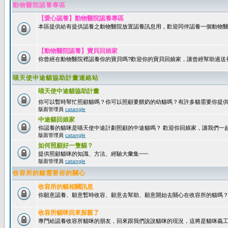
動物醫院認養專區
【愛心認養】動物醫院認養專區
本區提供給有提供認養之動物醫院放置認養訊息用，歡迎同伴認養一個動物醫
【動物醫院認養】寶貝回娘家
你曾經在動物醫院裡認養你的寶貝嗎?歡迎你的寶貝回娘家，讓曾經幫助過送
喵天使中途貓協助計畫連絡站
喵天使中途貓協助計畫
你可以暫時幫忙照顧貓嗎？你可以照顧要餵奶的幼貓嗎？有許多貓需要你提
版面管理員
catangle
中途貓回娘家
你認養的貓咪是喵天使中途計劃照顧的中途貓嗎？ 歡迎你回娘家，讓我們一
版面管理員
catangle
如何照顧好一隻貓？
提供照顧貓咪的知識、方法、經驗大彙集~~~
版面管理員
catangle
收容所的貓需要你的關心
收容所的貓相關訊息
你願意認養、願意暫時收容、願意去幫助、願意開始去關心在收容所的貓嗎
收容所貓咪回來探親了
專門給認養收容所貓咪的朋友，回來跟我們說說貓咪的現況，這將是貓咪義工