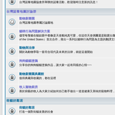
台灣認養地圖協會所舉辦的認養活動，歡迎隨時注意新的訊息！
台灣認養地圖討論群
動物新樂園
台灣認養地圖專屬討論園地
貓咪行為問題解決方案
儘管每隻貓在貓奴眼中都像是天使般純真可愛，但這些天使偶爾還是顯露出撒旦性格
of the United States）首次合作，推出一系列以貓咪行為問題為主題的
動物與法律
關於為動物爭取一套符合現代及未來的法律，就從這邊開始
狗狗貓貓塗鴉
分享你的狗狗貓貓塗鴉作品，讓大家一起有同樣的心情~~~
動物新樂園典藏館
值得典藏與收藏的，都在這裡
牧人寵物廚房
善於廚藝的牧人為大家介紹如何自己動手做出一道道健康又美味的寵物料理
街貓好鄰居
街貓好鄰居
打造一個對街貓友善的社會