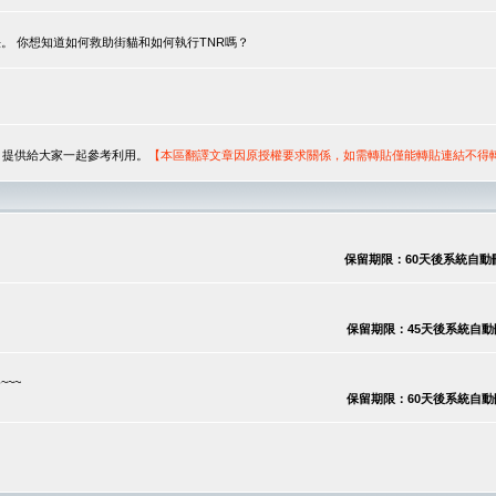
。 你想知道如何救助街貓和如何執行TNR嗎？
序，提供給大家一起參考利用。
【本區翻譯文章因原授權要求關係，如需轉貼僅能轉貼連結不得
保留期限：60天後系統自動刪除
保留期限：45天後系統自動刪除
~~
保留期限：60天後系統自動刪除