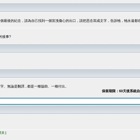
最後的紀念，請為自己找到一個宣洩傷心的出口，請把思念寫成文字，告訴牠，牠永遠都在...
的後事?
、無論是翻譯...都是一種協助、一種付出。
保留期限：60天後系統自動刪除
理員
]