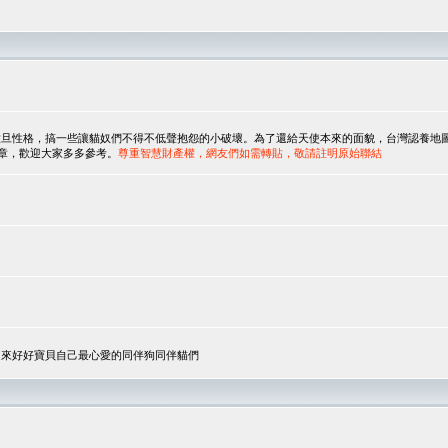
，搞一些讓貓奴們不得不低聲抱怨的小破壞。為了還給天使本來的面貌，台灣認養地圖協會與美國人
翻譯文章，歡迎大家多多參考。
尊重智慧財產權，網友們如需轉貼，敬請註明原始聯結
，來好好寶貝自己最心愛的同伴狗同伴貓們