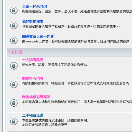
大家一起來TNR
街貓經過捕捉、結紮、放養，是現今唯一經過證實能有效控制街貓數量的辦法
我的街貓朋友
你有固定餵養街貓嗎？歡迎你一起跟我們分享你和街貓之間的故事~~
翻譯文章大家一起看
由meetpets工作群一起尋找有關街貓的國外參考文章，經過同伴翻譯的程
十方訊息
十方認養訊息
動物送養、認養、等各種文字訊息張貼與轉貼
動物即時消息
有關動物相關新聞、轉貼訊息、求救訊息等有立即性或具時效性的主題發表
狗狗貓貓協尋專區
本區專為遺失或檢到狗狗貓貓的同伴使用，請大家一起幫助牠們找到回家的路~
二手物資流通
本區提供
無償
的物資流通張貼，讓物能盡其用。
本區禁止張貼買賣，請務必遵守!!