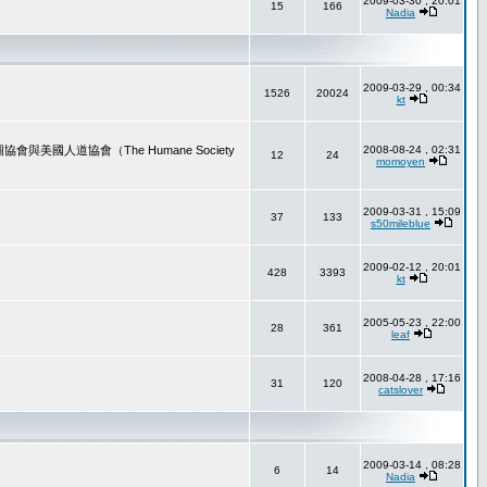
2009-03-30 , 20:01
15
166
Nadia
2009-03-29 , 00:34
1526
20024
kt
道協會（The Humane Society
2008-08-24 , 02:31
12
24
momoyen
2009-03-31 , 15:09
37
133
s50mileblue
2009-02-12 , 20:01
428
3393
kt
2005-05-23 , 22:00
28
361
leaf
2008-04-28 , 17:16
31
120
catslover
2009-03-14 , 08:28
6
14
Nadia