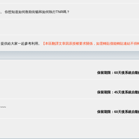
。 你想知道如何救助街貓和如何執行TNR嗎？
序，提供給大家一起參考利用。
【本區翻譯文章因原授權要求關係，如需轉貼僅能轉貼連結不得
保留期限：60天後系統自動刪除
保留期限：45天後系統自動刪除
~~
保留期限：60天後系統自動刪除