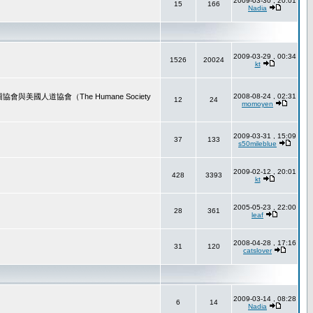
2009-03-30 , 20:01
15
166
Nadia
2009-03-29 , 00:34
1526
20024
kt
道協會（The Humane Society
2008-08-24 , 02:31
12
24
momoyen
2009-03-31 , 15:09
37
133
s50mileblue
2009-02-12 , 20:01
428
3393
kt
2005-05-23 , 22:00
28
361
leaf
2008-04-28 , 17:16
31
120
catslover
2009-03-14 , 08:28
6
14
Nadia