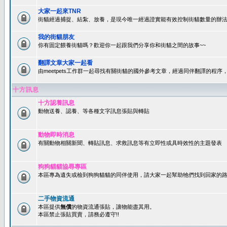
大家一起來TNR
街貓經過捕捉、結紮、放養，是現今唯一經過證實能有效控制街貓數量的辦法
我的街貓朋友
你有固定餵養街貓嗎？歡迎你一起跟我們分享你和街貓之間的故事~~
翻譯文章大家一起看
由meetpets工作群一起尋找有關街貓的國外參考文章，經過同伴翻譯的程
十方訊息
十方認養訊息
動物送養、認養、等各種文字訊息張貼與轉貼
動物即時消息
有關動物相關新聞、轉貼訊息、求救訊息等有立即性或具時效性的主題發表
狗狗貓貓協尋專區
本區專為遺失或檢到狗狗貓貓的同伴使用，請大家一起幫助牠們找到回家的路~
二手物資流通
本區提供
無償
的物資流通張貼，讓物能盡其用。
本區禁止張貼買賣，請務必遵守!!