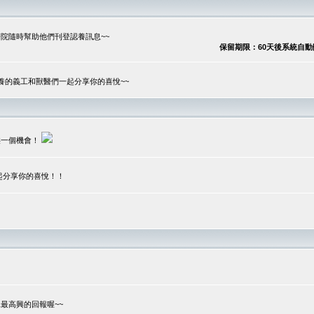
院隨時幫助他們刊登認養訊息~~
保留期限：60天後系統自動刪除
養的義工和獸醫們一起分享你的喜悅~~
供一個機會！
起分享你的喜悅！！
？
最高興的回報喔~~