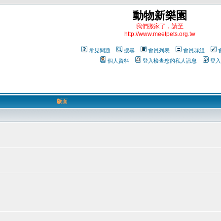
動物新樂園
我們搬家了，請至
http://www.meetpets.org.tw
常見問題
搜尋
會員列表
會員群組
個人資料
登入檢查您的私人訊息
登入
版面