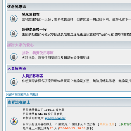
懷念牠專區
牠永遠都在
當牠離開的那一天起，世界依舊運轉，但你知道一切已經不同。請為牠留下一個
陪牠走最後一程
生病的動物如何做安寧照護及陪牠走過最後這段旅程呢?該如何處理狗狗貓貓
謝謝大家的愛心
捐款、義賣使用專區
各項捐款、義賣使用明細以及捐贈物資使用明細
人員招募區
人員招募專區
你想實際參與各項流浪動物救援嗎？無論是拍照、無論是轉貼訊息、無論是打字
將所有版面標示為已閱讀
查看誰在線上
目前總共發表了
104011
篇文章
目前總共有
65215
位註冊會員
最新註冊的會員:
gladysseastar
目前沒有使用者在線上 :: 0 位會員, 0 位隱形及 0 位訪客 [
系統管理員
] [
版面管
最高線上人數記錄為
20
人 (
2004-08-13 , 16:38
創下)