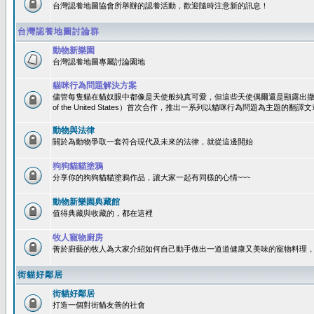
台灣認養地圖協會所舉辦的認養活動，歡迎隨時注意新的訊息！
台灣認養地圖討論群
動物新樂園
台灣認養地圖專屬討論園地
貓咪行為問題解決方案
儘管每隻貓在貓奴眼中都像是天使般純真可愛，但這些天使偶爾還是顯露出撒旦性格
of the United States）首次合作，推出一系列以貓咪行為問題為主題的
動物與法律
關於為動物爭取一套符合現代及未來的法律，就從這邊開始
狗狗貓貓塗鴉
分享你的狗狗貓貓塗鴉作品，讓大家一起有同樣的心情~~~
動物新樂園典藏館
值得典藏與收藏的，都在這裡
牧人寵物廚房
善於廚藝的牧人為大家介紹如何自己動手做出一道道健康又美味的寵物料理
街貓好鄰居
街貓好鄰居
打造一個對街貓友善的社會