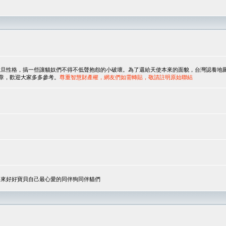
，搞一些讓貓奴們不得不低聲抱怨的小破壞。為了還給天使本來的面貌，台灣認養地圖協會與美國人
翻譯文章，歡迎大家多多參考。
尊重智慧財產權，網友們如需轉貼，敬請註明原始聯結
，來好好寶貝自己最心愛的同伴狗同伴貓們