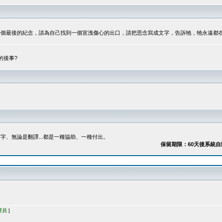
最後的紀念，請為自己找到一個宣洩傷心的出口，請把思念寫成文字，告訴牠，牠永遠都在...
的後事?
、無論是翻譯...都是一種協助、一種付出。
保留期限：60天後系統自動刪除
理員
]