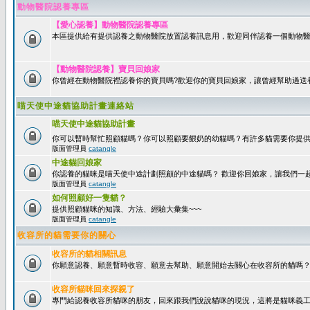
動物醫院認養專區
【愛心認養】動物醫院認養專區
本區提供給有提供認養之動物醫院放置認養訊息用，歡迎同伴認養一個動物醫
【動物醫院認養】寶貝回娘家
你曾經在動物醫院裡認養你的寶貝嗎?歡迎你的寶貝回娘家，讓曾經幫助過送
喵天使中途貓協助計畫連絡站
喵天使中途貓協助計畫
你可以暫時幫忙照顧貓嗎？你可以照顧要餵奶的幼貓嗎？有許多貓需要你提
版面管理員
catangle
中途貓回娘家
你認養的貓咪是喵天使中途計劃照顧的中途貓嗎？ 歡迎你回娘家，讓我們一
版面管理員
catangle
如何照顧好一隻貓？
提供照顧貓咪的知識、方法、經驗大彙集~~~
版面管理員
catangle
收容所的貓需要你的關心
收容所的貓相關訊息
你願意認養、願意暫時收容、願意去幫助、願意開始去關心在收容所的貓嗎
收容所貓咪回來探親了
專門給認養收容所貓咪的朋友，回來跟我們說說貓咪的現況，這將是貓咪義工