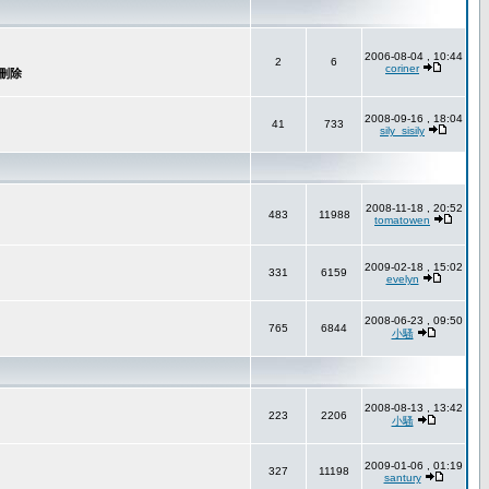
2006-08-04 , 10:44
2
6
coriner
2008-09-16 , 18:04
41
733
sily_sisily
2008-11-18 , 20:52
483
11988
tomatowen
2009-02-18 , 15:02
331
6159
evelyn
2008-06-23 , 09:50
765
6844
小騷
2008-08-13 , 13:42
223
2206
小騷
2009-01-06 , 01:19
327
11198
santury