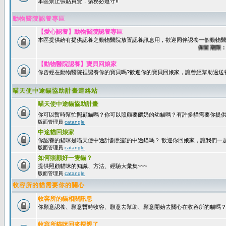
本區禁止張貼買賣，請務必遵守!!
動物醫院認養專區
【愛心認養】動物醫院認養專區
本區提供給有提供認養之動物醫院放置認養訊息用，歡迎同伴認養一個動物醫
保留期限：60
【動物醫院認養】寶貝回娘家
你曾經在動物醫院裡認養你的寶貝嗎?歡迎你的寶貝回娘家，讓曾經幫助過送
喵天使中途貓協助計畫連絡站
喵天使中途貓協助計畫
你可以暫時幫忙照顧貓嗎？你可以照顧要餵奶的幼貓嗎？有許多貓需要你提
版面管理員
catangle
中途貓回娘家
你認養的貓咪是喵天使中途計劃照顧的中途貓嗎？ 歡迎你回娘家，讓我們一
版面管理員
catangle
如何照顧好一隻貓？
提供照顧貓咪的知識、方法、經驗大彙集~~~
版面管理員
catangle
收容所的貓需要你的關心
收容所的貓相關訊息
你願意認養、願意暫時收容、願意去幫助、願意開始去關心在收容所的貓嗎
收容所貓咪回來探親了