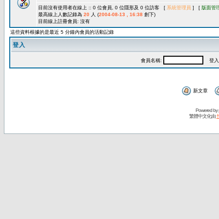
目前沒有使用者在線上 :: 0 位會員, 0 位隱形及 0 位訪客 [
系統管理員
] [
版面管
最高線上人數記錄為
20
人 (
2004-08-13 , 16:38
創下)
目前線上註冊會員: 沒有
這些資料根據的是最近 5 分鐘內會員的活動記錄
登入
會員名稱:
登入
新文章
Powered by
繁體中文化由