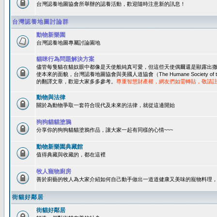
台灣認養地圖協會所舉辦的認養活動，歡迎隨時注意新的訊息！
台灣認養地圖討論群
動物新樂園
台灣認養地圖專屬討論園地
貓咪行為問題解決方案
儘管每隻貓在貓奴眼中都像是天使般純真可愛，但這些天使偶爾還是顯露出
使本來的面貌，台灣認養地圖協會與美國人道協會（The Humane Society of 
的翻譯文章，歡迎大家多多參考。
尊重智慧財產權，網友們如需轉貼，敬請
動物與法律
關於為動物爭取一套符合現代及未來的法律，就從這邊開始
狗狗貓貓塗鴉
分享你的狗狗貓貓塗鴉作品，讓大家一起有同樣的心情~~~
動物新樂園典藏館
值得典藏與收藏的，都在這裡
牧人寵物廚房
善於廚藝的牧人為大家介紹如何自己動手做出一道道健康又美味的寵物料理
街貓好鄰居
街貓好鄰居