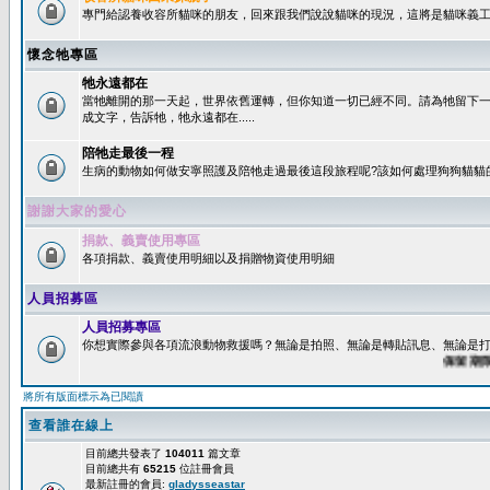
專門給認養收容所貓咪的朋友，回來跟我們說說貓咪的現況，這將是貓咪義工
懷念牠專區
牠永遠都在
當牠離開的那一天起，世界依舊運轉，但你知道一切已經不同。請為牠留下
成文字，告訴牠，牠永遠都在.....
陪牠走最後一程
生病的動物如何做安寧照護及陪牠走過最後這段旅程呢?該如何處理狗狗貓貓
謝謝大家的愛心
捐款、義賣使用專區
各項捐款、義賣使用明細以及捐贈物資使用明細
人員招募區
人員招募專區
你想實際參與各項流浪動物救援嗎？無論是拍照、無論是轉貼訊息、無論是打字
保留期限：6
將所有版面標示為已閱讀
查看誰在線上
目前總共發表了
104011
篇文章
目前總共有
65215
位註冊會員
最新註冊的會員:
gladysseastar