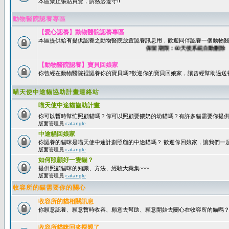
本區禁止張貼買賣，請務必遵守!!
動物醫院認養專區
【愛心認養】動物醫院認養專區
本區提供給有提供認養之動物醫院放置認養訊息用，歡迎同伴認養一個動物醫
保留期限：60天後系統自動刪除
【動物醫院認養】寶貝回娘家
你曾經在動物醫院裡認養你的寶貝嗎?歡迎你的寶貝回娘家，讓曾經幫助過送
喵天使中途貓協助計畫連絡站
喵天使中途貓協助計畫
你可以暫時幫忙照顧貓嗎？你可以照顧要餵奶的幼貓嗎？有許多貓需要你提
版面管理員
catangle
中途貓回娘家
你認養的貓咪是喵天使中途計劃照顧的中途貓嗎？ 歡迎你回娘家，讓我們一
版面管理員
catangle
如何照顧好一隻貓？
提供照顧貓咪的知識、方法、經驗大彙集~~~
版面管理員
catangle
收容所的貓需要你的關心
收容所的貓相關訊息
你願意認養、願意暫時收容、願意去幫助、願意開始去關心在收容所的貓嗎
收容所貓咪回來探親了