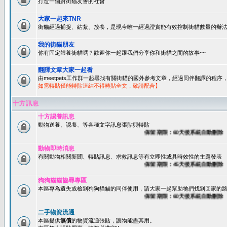
打造一個對街貓友善的社會
大家一起來TNR
街貓經過捕捉、結紮、放養，是現今唯一經過證實能有效控制街貓數量的辦法
我的街貓朋友
你有固定餵養街貓嗎？歡迎你一起跟我們分享你和街貓之間的故事~~
翻譯文章大家一起看
由meetpets工作群一起尋找有關街貓的國外參考文章，經過同伴翻譯的程
如需轉貼僅能轉貼連結不得轉貼全文，敬請配合】
十方訊息
十方認養訊息
動物送養、認養、等各種文字訊息張貼與轉貼
保留期限：60天後系統自動刪除
動物即時消息
有關動物相關新聞、轉貼訊息、求救訊息等有立即性或具時效性的主題發表
保留期限：45天後系統自動刪除
狗狗貓貓協尋專區
本區專為遺失或檢到狗狗貓貓的同伴使用，請大家一起幫助牠們找到回家的路~
保留期限：60天後系統自動刪除
二手物資流通
本區提供
無償
的物資流通張貼，讓物能盡其用。