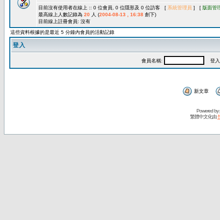
目前沒有使用者在線上 :: 0 位會員, 0 位隱形及 0 位訪客 [
系統管理員
] [
版面管
最高線上人數記錄為
20
人 (
2004-08-13 , 16:38
創下)
目前線上註冊會員: 沒有
這些資料根據的是最近 5 分鐘內會員的活動記錄
登入
會員名稱:
登入
新文章
Powered by
繁體中文化由