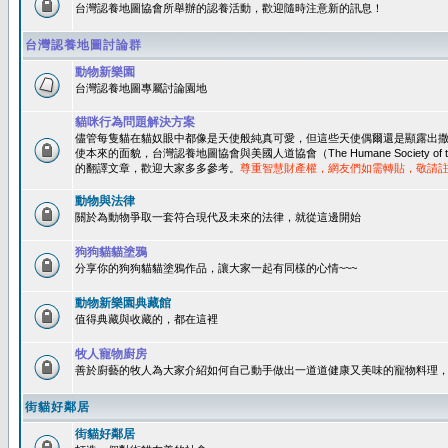
台灣認養地圖協會所舉辦的認養活動，歡迎隨時注意新的訊息！
台灣認養地圖討論群
動物新樂園
台灣認養地圖專屬討論園地
貓咪行為問題解決方案
儘管每隻貓在貓奴眼中都像是天使般純真可愛，但這些天使偶爾還是顯露出
使本來的面貌，台灣認養地圖協會與美國人道協會（The Humane Society of 
的翻譯文章，歡迎大家多多參考。
尊重智慧財產權，網友們如需轉貼，敬請
動物與法律
關於為動物爭取一套符合現代及未來的法律，就從這邊開始
狗狗貓貓塗鴉
分享你的狗狗貓貓塗鴉作品，讓大家一起有同樣的心情~~~
動物新樂園典藏館
值得典藏與收藏的，都在這裡
牧人寵物廚房
善於廚藝的牧人為大家介紹如何自己動手做出一道道健康又美味的寵物料理
街貓好鄰居
街貓好鄰居