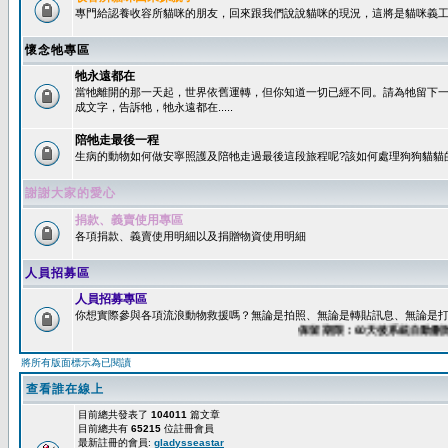
專門給認養收容所貓咪的朋友，回來跟我們說說貓咪的現況，這將是貓咪義工
懷念牠專區
牠永遠都在
當牠離開的那一天起，世界依舊運轉，但你知道一切已經不同。請為牠留下
成文字，告訴牠，牠永遠都在.....
陪牠走最後一程
生病的動物如何做安寧照護及陪牠走過最後這段旅程呢?該如何處理狗狗貓貓
謝謝大家的愛心
捐款、義賣使用專區
各項捐款、義賣使用明細以及捐贈物資使用明細
人員招募區
人員招募專區
你想實際參與各項流浪動物救援嗎？無論是拍照、無論是轉貼訊息、無論是打字
保留期限：60天後系統自動刪除
將所有版面標示為已閱讀
查看誰在線上
目前總共發表了
104011
篇文章
目前總共有
65215
位註冊會員
最新註冊的會員:
gladysseastar