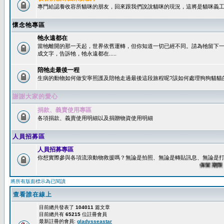
專門給認養收容所貓咪的朋友，回來跟我們說說貓咪的現況，這將是貓咪義工
懷念牠專區
牠永遠都在
當牠離開的那一天起，世界依舊運轉，但你知道一切已經不同。請為牠留下
成文字，告訴牠，牠永遠都在.....
陪牠走最後一程
生病的動物如何做安寧照護及陪牠走過最後這段旅程呢?該如何處理狗狗貓貓
謝謝大家的愛心
捐款、義賣使用專區
各項捐款、義賣使用明細以及捐贈物資使用明細
人員招募區
人員招募專區
你想實際參與各項流浪動物救援嗎？無論是拍照、無論是轉貼訊息、無論是打字
保留期限：60
將所有版面標示為已閱讀
查看誰在線上
目前總共發表了
104011
篇文章
目前總共有
65215
位註冊會員
最新註冊的會員:
gladysseastar