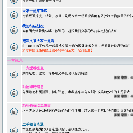
打造一個對街貓友善的社會
大家一起來TNR
街貓經過捕捉、結紮、放養，是現今唯一經過證實能有效控制街貓數量的辦法
我的街貓朋友
你有固定餵養街貓嗎？歡迎你一起跟我們分享你和街貓之間的故事~~
翻譯文章大家一起看
由meetpets工作群一起尋找有關街貓的國外參考文章，經過同伴翻譯的程
如需轉貼僅能轉貼連結不得轉貼全文，敬請配合】
十方訊息
十方認養訊息
動物送養、認養、等各種文字訊息張貼與轉貼
保留期限：60天
動物即時消息
有關動物相關新聞、轉貼訊息、求救訊息等有立即性或具時效性的主題發表
保留期限：45天
狗狗貓貓協尋專區
本區專為遺失或檢到狗狗貓貓的同伴使用，請大家一起幫助牠們找到回家的路~
保留期限：60天
二手物資流通
本區提供
無償
的物資流通張貼，讓物能盡其用。