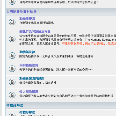
台灣認養地圖協會所舉辦的認養活動，歡迎隨時注意新的訊息！
台灣認養地圖討論群
動物新樂園
台灣認養地圖專屬討論園地
貓咪行為問題解決方案
儘管每隻貓在貓奴眼中都像是天使般純真可愛，但這些天使偶爾還是顯露出
使本來的面貌，台灣認養地圖協會與美國人道協會（The Humane Society of 
的翻譯文章，歡迎大家多多參考。
尊重智慧財產權，網友們如需轉貼，敬請
動物與法律
關於為動物爭取一套符合現代及未來的法律，就從這邊開始
狗狗貓貓塗鴉
分享你的狗狗貓貓塗鴉作品，讓大家一起有同樣的心情~~~
動物新樂園典藏館
值得典藏與收藏的，都在這裡
牧人寵物廚房
善於廚藝的牧人為大家介紹如何自己動手做出一道道健康又美味的寵物料理
街貓好鄰居
街貓好鄰居