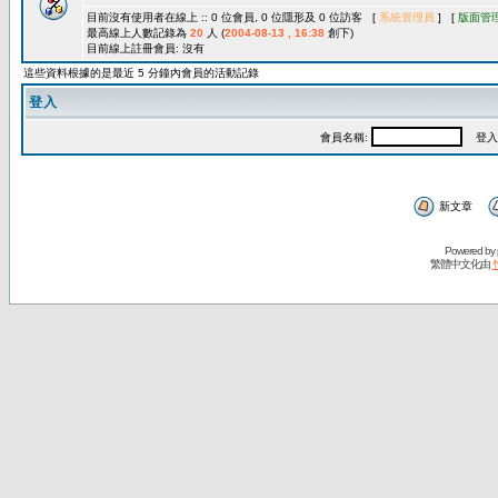
目前沒有使用者在線上 :: 0 位會員, 0 位隱形及 0 位訪客 [
系統管理員
] [
版面管
最高線上人數記錄為
20
人 (
2004-08-13 , 16:38
創下)
目前線上註冊會員: 沒有
這些資料根據的是最近 5 分鐘內會員的活動記錄
登入
會員名稱:
登入
新文章
Powered by
繁體中文化由