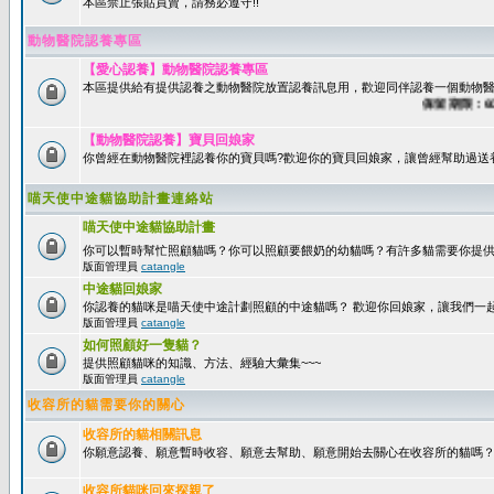
本區禁止張貼買賣，請務必遵守!!
動物醫院認養專區
【愛心認養】動物醫院認養專區
本區提供給有提供認養之動物醫院放置認養訊息用，歡迎同伴認養一個動物醫
保留期限：60天
【動物醫院認養】寶貝回娘家
你曾經在動物醫院裡認養你的寶貝嗎?歡迎你的寶貝回娘家，讓曾經幫助過送
喵天使中途貓協助計畫連絡站
喵天使中途貓協助計畫
你可以暫時幫忙照顧貓嗎？你可以照顧要餵奶的幼貓嗎？有許多貓需要你提
版面管理員
catangle
中途貓回娘家
你認養的貓咪是喵天使中途計劃照顧的中途貓嗎？ 歡迎你回娘家，讓我們一
版面管理員
catangle
如何照顧好一隻貓？
提供照顧貓咪的知識、方法、經驗大彙集~~~
版面管理員
catangle
收容所的貓需要你的關心
收容所的貓相關訊息
你願意認養、願意暫時收容、願意去幫助、願意開始去關心在收容所的貓嗎
收容所貓咪回來探親了