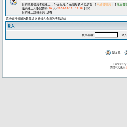
目前沒有使用者在線上 :: 0 位會員, 0 位隱形及 0 位訪客 [
系統管理員
] [
版面管
最高線上人數記錄為
20
人 (
2004-08-13 , 16:38
創下)
目前線上註冊會員: 沒有
這些資料根據的是最近 5 分鐘內會員的活動記錄
登入
會員名稱:
登入
新文章
Powered by
繁體中文化由