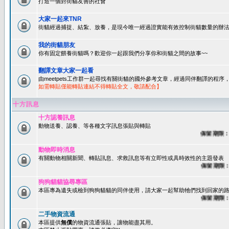
打造一個對街貓友善的社會
大家一起來TNR
街貓經過捕捉、結紮、放養，是現今唯一經過證實能有效控制街貓數量的辦法
我的街貓朋友
你有固定餵養街貓嗎？歡迎你一起跟我們分享你和街貓之間的故事~~
翻譯文章大家一起看
由meetpets工作群一起尋找有關街貓的國外參考文章，經過同伴翻譯的程
如需轉貼僅能轉貼連結不得轉貼全文，敬請配合】
十方訊息
十方認養訊息
動物送養、認養、等各種文字訊息張貼與轉貼
保留期限：60
動物即時消息
有關動物相關新聞、轉貼訊息、求救訊息等有立即性或具時效性的主題發表
保留期限：45
狗狗貓貓協尋專區
本區專為遺失或檢到狗狗貓貓的同伴使用，請大家一起幫助牠們找到回家的路~
保留期限：60
二手物資流通
本區提供
無償
的物資流通張貼，讓物能盡其用。