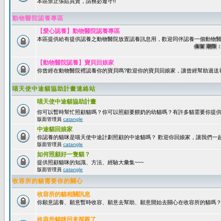
本區禁止張貼買賣，請務必遵守!!
動物醫院認養專區
【愛心認養】動物醫院認養專區
本區提供給有提供認養之動物醫院放置認養訊息用，歡迎同伴認養一個動物醫
保留期限：60
【動物醫院認養】寶貝回娘家
你曾經在動物醫院裡認養你的寶貝嗎?歡迎你的寶貝回娘家，讓曾經幫助過送
喵天使中途貓協助計畫連絡站
喵天使中途貓協助計畫
你可以暫時幫忙照顧貓嗎？你可以照顧要餵奶的幼貓嗎？有許多貓需要你提
版面管理員
catangle
中途貓回娘家
你認養的貓咪是喵天使中途計劃照顧的中途貓嗎？ 歡迎你回娘家，讓我們一
版面管理員
catangle
如何照顧好一隻貓？
提供照顧貓咪的知識、方法、經驗大彙集~~~
版面管理員
catangle
收容所的貓需要你的關心
收容所的貓相關訊息
你願意認養、願意暫時收容、願意去幫助、願意開始去關心在收容所的貓嗎
收容所貓咪回來探親了