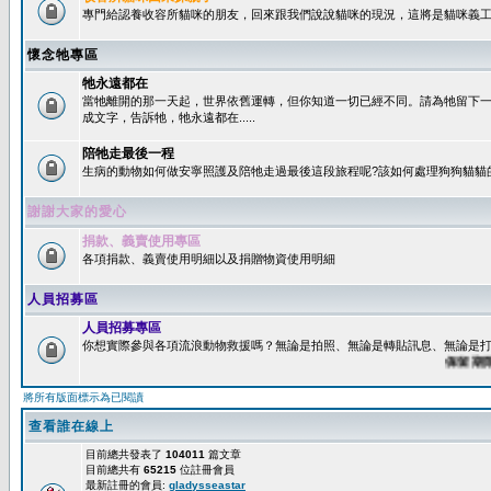
專門給認養收容所貓咪的朋友，回來跟我們說說貓咪的現況，這將是貓咪義工
懷念牠專區
牠永遠都在
當牠離開的那一天起，世界依舊運轉，但你知道一切已經不同。請為牠留下
成文字，告訴牠，牠永遠都在.....
陪牠走最後一程
生病的動物如何做安寧照護及陪牠走過最後這段旅程呢?該如何處理狗狗貓貓
謝謝大家的愛心
捐款、義賣使用專區
各項捐款、義賣使用明細以及捐贈物資使用明細
人員招募區
人員招募專區
你想實際參與各項流浪動物救援嗎？無論是拍照、無論是轉貼訊息、無論是打字
保留期限：6
將所有版面標示為已閱讀
查看誰在線上
目前總共發表了
104011
篇文章
目前總共有
65215
位註冊會員
最新註冊的會員:
gladysseastar