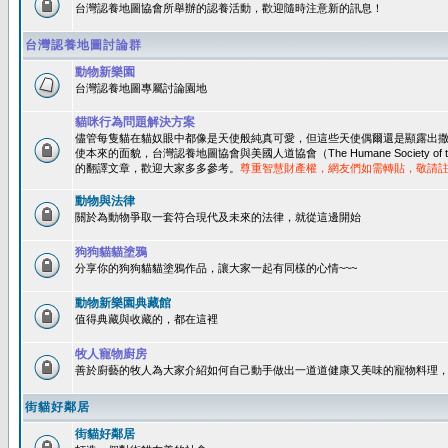
台灣認養地圖協會所舉辦的認養活動，歡迎隨時注意新的訊息！
台灣認養地圖討論群
動物新樂園
台灣認養地圖專屬討論園地
貓咪行為問題解決方案
儘管每隻貓在貓奴眼中都像是天使般純真可愛，但這些天使偶爾還是顯露出
使本來的面貌，台灣認養地圖協會與美國人道協會（The Humane Society of 
的翻譯文章，歡迎大家多多參考。
尊重智慧財產權，網友們如需轉貼，敬請
動物與法律
關於為動物爭取一套符合現代及未來的法律，就從這邊開始
狗狗貓貓塗鴉
分享你的狗狗貓貓塗鴉作品，讓大家一起有同樣的心情~~~
動物新樂園典藏館
值得典藏與收藏的，都在這裡
牧人寵物廚房
善於廚藝的牧人為大家介紹如何自己動手做出一道道健康又美味的寵物料理
街貓好鄰居
街貓好鄰居