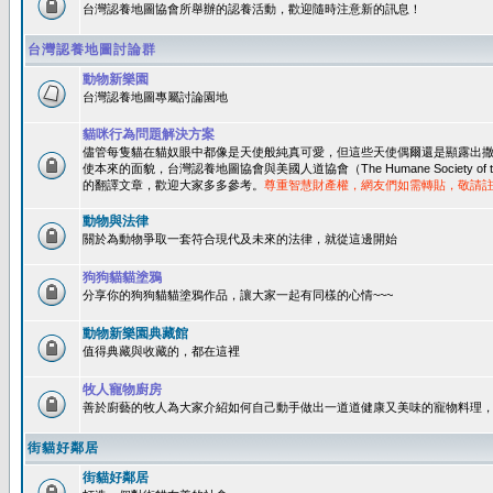
台灣認養地圖協會所舉辦的認養活動，歡迎隨時注意新的訊息！
台灣認養地圖討論群
動物新樂園
台灣認養地圖專屬討論園地
貓咪行為問題解決方案
儘管每隻貓在貓奴眼中都像是天使般純真可愛，但這些天使偶爾還是顯露出
使本來的面貌，台灣認養地圖協會與美國人道協會（The Humane Society of 
的翻譯文章，歡迎大家多多參考。
尊重智慧財產權，網友們如需轉貼，敬請
動物與法律
關於為動物爭取一套符合現代及未來的法律，就從這邊開始
狗狗貓貓塗鴉
分享你的狗狗貓貓塗鴉作品，讓大家一起有同樣的心情~~~
動物新樂園典藏館
值得典藏與收藏的，都在這裡
牧人寵物廚房
善於廚藝的牧人為大家介紹如何自己動手做出一道道健康又美味的寵物料理
街貓好鄰居
街貓好鄰居