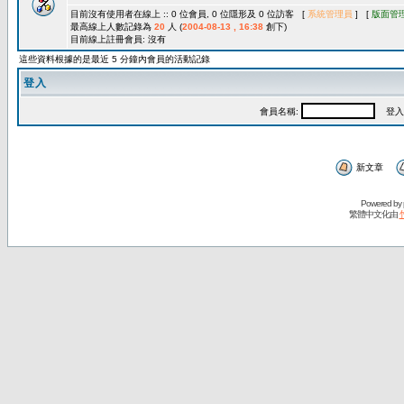
目前沒有使用者在線上 :: 0 位會員, 0 位隱形及 0 位訪客 [
系統管理員
] [
版面管
最高線上人數記錄為
20
人 (
2004-08-13 , 16:38
創下)
目前線上註冊會員: 沒有
這些資料根據的是最近 5 分鐘內會員的活動記錄
登入
會員名稱:
登入
新文章
Powered by
繁體中文化由