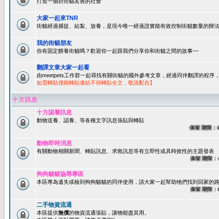
打造一個對街貓友善的社會
大家一起來TNR
街貓經過捕捉、結紮、放養，是現今唯一經過證實能有效控制街貓數量的辦法
我的街貓朋友
你有固定餵養街貓嗎？歡迎你一起跟我們分享你和街貓之間的故事~~
翻譯文章大家一起看
由meetpets工作群一起尋找有關街貓的國外參考文章，經過同伴翻譯的程
如需轉貼僅能轉貼連結不得轉貼全文，敬請配合】
十方訊息
十方認養訊息
動物送養、認養、等各種文字訊息張貼與轉貼
保留期限：60天
動物即時消息
有關動物相關新聞、轉貼訊息、求救訊息等有立即性或具時效性的主題發表
保留期限：45天
狗狗貓貓協尋專區
本區專為遺失或檢到狗狗貓貓的同伴使用，請大家一起幫助牠們找到回家的路~
保留期限：60天
二手物資流通
本區提供
無償
的物資流通張貼，讓物能盡其用。