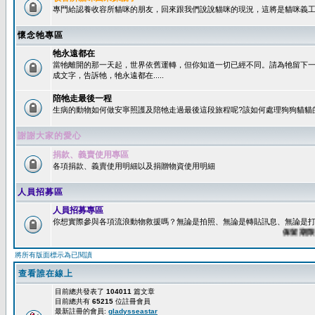
專門給認養收容所貓咪的朋友，回來跟我們說說貓咪的現況，這將是貓咪義工
懷念牠專區
牠永遠都在
當牠離開的那一天起，世界依舊運轉，但你知道一切已經不同。請為牠留下
成文字，告訴牠，牠永遠都在.....
陪牠走最後一程
生病的動物如何做安寧照護及陪牠走過最後這段旅程呢?該如何處理狗狗貓貓
謝謝大家的愛心
捐款、義賣使用專區
各項捐款、義賣使用明細以及捐贈物資使用明細
人員招募區
人員招募專區
你想實際參與各項流浪動物救援嗎？無論是拍照、無論是轉貼訊息、無論是打字
保留期限：60
將所有版面標示為已閱讀
查看誰在線上
目前總共發表了
104011
篇文章
目前總共有
65215
位註冊會員
最新註冊的會員:
gladysseastar