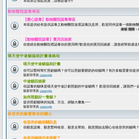
本區禁止張貼買賣，請務必遵守!!
動物醫院認養專區
【愛心認養】動物醫院認養專區
本區提供給有提供認養之動物醫院放置認養訊息用，歡迎同伴認養一個動物醫
保留期限：60天
【動物醫院認養】寶貝回娘家
你曾經在動物醫院裡認養你的寶貝嗎?歡迎你的寶貝回娘家，讓曾經幫助過送
喵天使中途貓協助計畫連絡站
喵天使中途貓協助計畫
你可以暫時幫忙照顧貓嗎？你可以照顧要餵奶的幼貓嗎？有許多貓需要你提
版面管理員
catangle
中途貓回娘家
你認養的貓咪是喵天使中途計劃照顧的中途貓嗎？ 歡迎你回娘家，讓我們一
版面管理員
catangle
如何照顧好一隻貓？
提供照顧貓咪的知識、方法、經驗大彙集~~~
版面管理員
catangle
收容所的貓需要你的關心
收容所的貓相關訊息
你願意認養、願意暫時收容、願意去幫助、願意開始去關心在收容所的貓嗎
收容所貓咪回來探親了