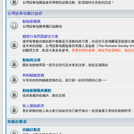
台灣認養地圖協會所舉辦的認養活動，歡迎隨時注意新的訊息！
台灣認養地圖討論群
動物新樂園
台灣認養地圖專屬討論園地
貓咪行為問題解決方案
儘管每隻貓在貓奴眼中都像是天使般純真可愛，但這些天使偶爾還是顯露出
使本來的面貌，台灣認養地圖協會與美國人道協會（The Humane Society of 
的翻譯文章，歡迎大家多多參考。
尊重智慧財產權，網友們如需轉貼，敬請
動物與法律
關於為動物爭取一套符合現代及未來的法律，就從這邊開始
狗狗貓貓塗鴉
分享你的狗狗貓貓塗鴉作品，讓大家一起有同樣的心情~~~
動物新樂園典藏館
值得典藏與收藏的，都在這裡
牧人寵物廚房
善於廚藝的牧人為大家介紹如何自己動手做出一道道健康又美味的寵物料理
街貓好鄰居
街貓好鄰居