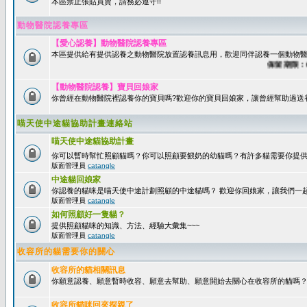
本區禁止張貼買賣，請務必遵守!!
動物醫院認養專區
【愛心認養】動物醫院認養專區
本區提供給有提供認養之動物醫院放置認養訊息用，歡迎同伴認養一個動物醫
保留期限：60天
【動物醫院認養】寶貝回娘家
你曾經在動物醫院裡認養你的寶貝嗎?歡迎你的寶貝回娘家，讓曾經幫助過送
喵天使中途貓協助計畫連絡站
喵天使中途貓協助計畫
你可以暫時幫忙照顧貓嗎？你可以照顧要餵奶的幼貓嗎？有許多貓需要你提
版面管理員
catangle
中途貓回娘家
你認養的貓咪是喵天使中途計劃照顧的中途貓嗎？ 歡迎你回娘家，讓我們一
版面管理員
catangle
如何照顧好一隻貓？
提供照顧貓咪的知識、方法、經驗大彙集~~~
版面管理員
catangle
收容所的貓需要你的關心
收容所的貓相關訊息
你願意認養、願意暫時收容、願意去幫助、願意開始去關心在收容所的貓嗎
收容所貓咪回來探親了