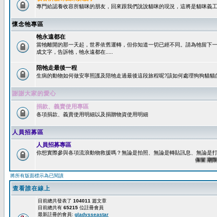
專門給認養收容所貓咪的朋友，回來跟我們說說貓咪的現況，這將是貓咪義工
懷念牠專區
牠永遠都在
當牠離開的那一天起，世界依舊運轉，但你知道一切已經不同。請為牠留下
成文字，告訴牠，牠永遠都在.....
陪牠走最後一程
生病的動物如何做安寧照護及陪牠走過最後這段旅程呢?該如何處理狗狗貓貓
謝謝大家的愛心
捐款、義賣使用專區
各項捐款、義賣使用明細以及捐贈物資使用明細
人員招募區
人員招募專區
你想實際參與各項流浪動物救援嗎？無論是拍照、無論是轉貼訊息、無論是打字
保留期限：6
將所有版面標示為已閱讀
查看誰在線上
目前總共發表了
104011
篇文章
目前總共有
65215
位註冊會員
最新註冊的會員:
gladysseastar