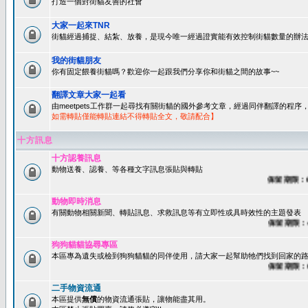
打造一個對街貓友善的社會
大家一起來TNR
街貓經過捕捉、結紮、放養，是現今唯一經過證實能有效控制街貓數量的辦法
我的街貓朋友
你有固定餵養街貓嗎？歡迎你一起跟我們分享你和街貓之間的故事~~
翻譯文章大家一起看
由meetpets工作群一起尋找有關街貓的國外參考文章，經過同伴翻譯的程
如需轉貼僅能轉貼連結不得轉貼全文，敬請配合】
十方訊息
十方認養訊息
動物送養、認養、等各種文字訊息張貼與轉貼
保留期限：60天
動物即時消息
有關動物相關新聞、轉貼訊息、求救訊息等有立即性或具時效性的主題發表
保留期限：45天
狗狗貓貓協尋專區
本區專為遺失或檢到狗狗貓貓的同伴使用，請大家一起幫助牠們找到回家的路~
保留期限：60天
二手物資流通
本區提供
無償
的物資流通張貼，讓物能盡其用。