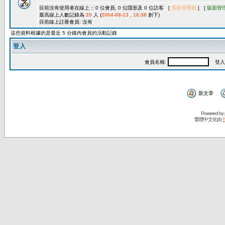
目前沒有使用者在線上 :: 0 位會員, 0 位隱形及 0 位訪客 [
系統管理員
] [
版面管
最高線上人數記錄為
20
人 (
2004-08-13 , 16:38
創下)
目前線上註冊會員: 沒有
這些資料根據的是最近 5 分鐘內會員的活動記錄
登入
會員名稱:
登入
新文章
Powered by
繁體中文化由