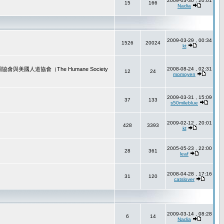
2009-03-30 , 20:01
15
166
Nadia
2009-03-29 , 00:34
1526
20024
kt
道協會（The Humane Society
2008-08-24 , 02:31
12
24
momoyen
2009-03-31 , 15:09
37
133
s50mileblue
2009-02-12 , 20:01
428
3393
kt
2005-05-23 , 22:00
28
361
leaf
2008-04-28 , 17:16
31
120
catslover
2009-03-14 , 08:28
6
14
Nadia