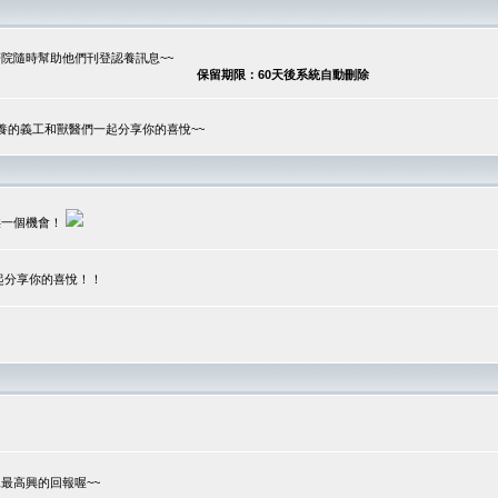
院隨時幫助他們刊登認養訊息~~
保留期限：60天後系統自動刪除
養的義工和獸醫們一起分享你的喜悅~~
供一個機會！
起分享你的喜悅！！
？
最高興的回報喔~~