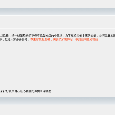
，搞一些讓貓奴們不得不低聲抱怨的小破壞。為了還給天使本來的面貌，台灣認養地圖協會與美國人
翻譯文章，歡迎大家多多參考。
尊重智慧財產權，網友們如需轉貼，敬請註明原始聯結
，來好好寶貝自己最心愛的同伴狗同伴貓們