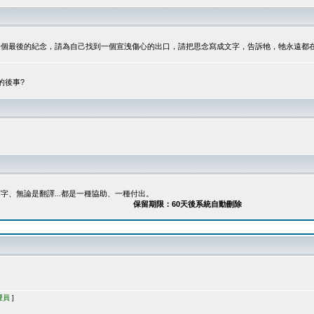
最後的紀念，請為自己找到一個宣洩傷心的出口，請把思念寫成文字，告訴牠，牠永遠都在...
的後事?
、無論是翻譯...都是一種協助、一種付出。
保留期限：60天後系統自動刪除
理員
]