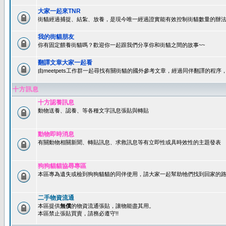
大家一起來TNR
街貓經過捕捉、結紮、放養，是現今唯一經過證實能有效控制街貓數量的辦法
我的街貓朋友
你有固定餵養街貓嗎？歡迎你一起跟我們分享你和街貓之間的故事~~
翻譯文章大家一起看
由meetpets工作群一起尋找有關街貓的國外參考文章，經過同伴翻譯的程
十方訊息
十方認養訊息
動物送養、認養、等各種文字訊息張貼與轉貼
動物即時消息
有關動物相關新聞、轉貼訊息、求救訊息等有立即性或具時效性的主題發表
狗狗貓貓協尋專區
本區專為遺失或檢到狗狗貓貓的同伴使用，請大家一起幫助牠們找到回家的路~
二手物資流通
本區提供
無償
的物資流通張貼，讓物能盡其用。
本區禁止張貼買賣，請務必遵守!!