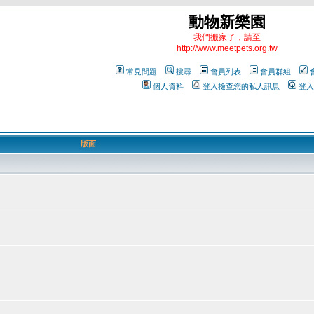
動物新樂園
我們搬家了，請至
http://www.meetpets.org.tw
常見問題
搜尋
會員列表
會員群組
個人資料
登入檢查您的私人訊息
登入
版面