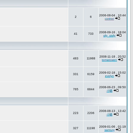
2006-08-04 , 10:44
2
6
coriner
2008-09-16 , 18:04
41
733
sily_sisily
2008-11-18 , 20:52
483
11988
tomatowen
2009-02-18 , 15:02
331
6159
evelyn
2008-06-23 , 09:50
765
6844
小騷
2008-08-13 , 13:42
223
2206
小騷
2009-01-06 , 01:19
327
11198
santury