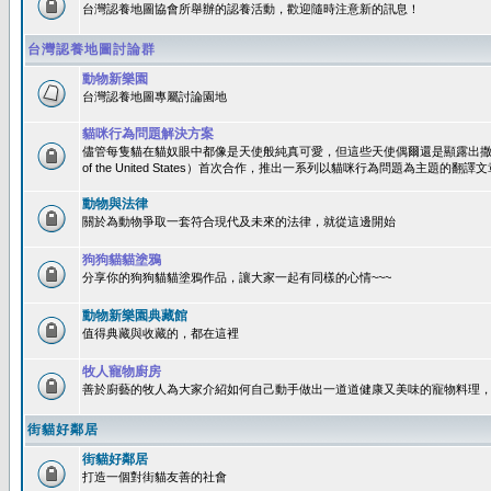
台灣認養地圖協會所舉辦的認養活動，歡迎隨時注意新的訊息！
台灣認養地圖討論群
動物新樂園
台灣認養地圖專屬討論園地
貓咪行為問題解決方案
儘管每隻貓在貓奴眼中都像是天使般純真可愛，但這些天使偶爾還是顯露出撒旦性格
of the United States）首次合作，推出一系列以貓咪行為問題為主題的
動物與法律
關於為動物爭取一套符合現代及未來的法律，就從這邊開始
狗狗貓貓塗鴉
分享你的狗狗貓貓塗鴉作品，讓大家一起有同樣的心情~~~
動物新樂園典藏館
值得典藏與收藏的，都在這裡
牧人寵物廚房
善於廚藝的牧人為大家介紹如何自己動手做出一道道健康又美味的寵物料理
街貓好鄰居
街貓好鄰居
打造一個對街貓友善的社會