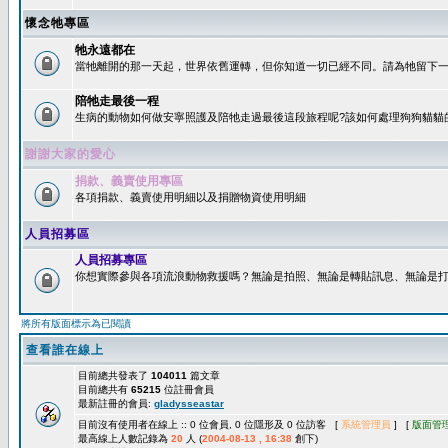
懷念牠專區
牠永遠都在
當牠離開的那一天起，世界依舊運轉，但你知道一切已經不同。請為牠留下一個
陪牠走最後一程
生病的動物如何做安寧照護及陪牠走過最後這段旅程呢?該如何處理狗狗貓貓
謝謝大家的愛心
捐款、義賣使用專區
各項捐款、義賣使用明細以及捐贈物資使用明細
人員招募區
人員招募專區
你想實際參與各項流浪動物救援嗎？無論是拍照、無論是轉貼訊息、無論是打字
將所有版面標示為已閱讀
查看誰在線上
目前總共發表了
104011
篇文章
目前總共有
65215
位註冊會員
最新註冊的會員:
gladysseastar
目前沒有使用者在線上 :: 0 位會員, 0 位隱形及 0 位訪客 [
系統管理員
] [
版面管
最高線上人數記錄為
20
人 (
2004-08-13 , 16:38
創下)