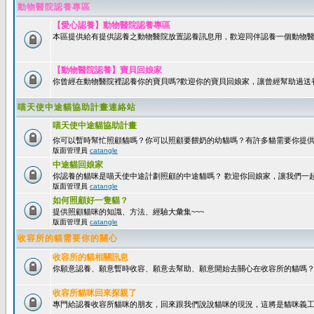
動物醫院認養專區
【愛心認養】動物醫院認養專區
本區提供給有提供認養之動物醫院放置認養訊息用，歡迎同伴認養一個動物醫
【動物醫院認養】寶貝回娘家
你曾經在動物醫院裡認養你的寶貝嗎?歡迎你的寶貝回娘家，讓曾經幫助過送
喵天使中途貓協助計畫連絡站
喵天使中途貓協助計畫
你可以暫時幫忙照顧貓嗎？你可以照顧要餵奶的幼貓嗎？有許多貓需要你提
版面管理員
catangle
中途貓回娘家
你認養的貓咪是喵天使中途計劃照顧的中途貓嗎？ 歡迎你回娘家，讓我們一
版面管理員
catangle
如何照顧好一隻貓？
提供照顧貓咪的知識、方法、經驗大彙集~~~
版面管理員
catangle
收容所的貓需要你的關心
收容所的貓相關訊息
你願意認養、願意暫時收容、願意去幫助、願意開始去關心在收容所的貓嗎
收容所貓咪回來探親了
專門給認養收容所貓咪的朋友，回來跟我們說說貓咪的現況，這將是貓咪義工