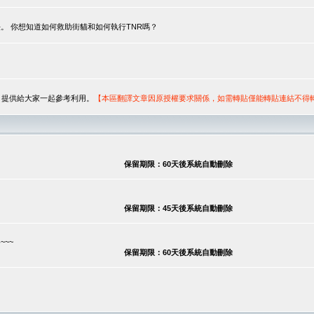
。 你想知道如何救助街貓和如何執行TNR嗎？
序，提供給大家一起參考利用。
【本區翻譯文章因原授權要求關係，如需轉貼僅能轉貼連結不得
保留期限：60天後系統自動刪除
保留期限：45天後系統自動刪除
~~
保留期限：60天後系統自動刪除