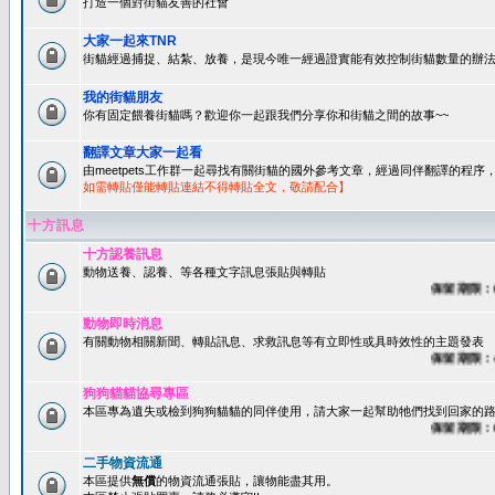
打造一個對街貓友善的社會
大家一起來TNR
街貓經過捕捉、結紮、放養，是現今唯一經過證實能有效控制街貓數量的辦法
我的街貓朋友
你有固定餵養街貓嗎？歡迎你一起跟我們分享你和街貓之間的故事~~
翻譯文章大家一起看
由meetpets工作群一起尋找有關街貓的國外參考文章，經過同伴翻譯的程
如需轉貼僅能轉貼連結不得轉貼全文，敬請配合】
十方訊息
十方認養訊息
動物送養、認養、等各種文字訊息張貼與轉貼
保留期限：60天
動物即時消息
有關動物相關新聞、轉貼訊息、求救訊息等有立即性或具時效性的主題發表
保留期限：45天
狗狗貓貓協尋專區
本區專為遺失或檢到狗狗貓貓的同伴使用，請大家一起幫助牠們找到回家的路~
保留期限：60天
二手物資流通
本區提供
無償
的物資流通張貼，讓物能盡其用。