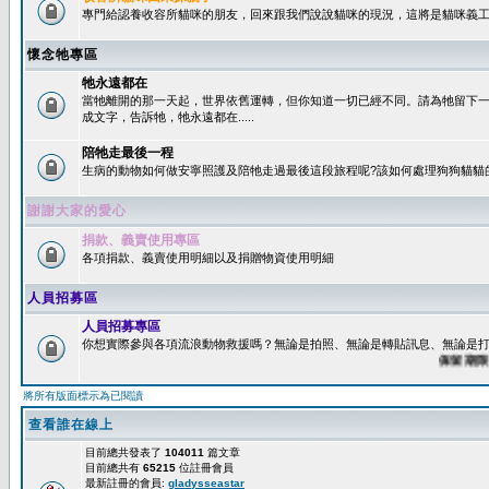
專門給認養收容所貓咪的朋友，回來跟我們說說貓咪的現況，這將是貓咪義工
懷念牠專區
牠永遠都在
當牠離開的那一天起，世界依舊運轉，但你知道一切已經不同。請為牠留下
成文字，告訴牠，牠永遠都在.....
陪牠走最後一程
生病的動物如何做安寧照護及陪牠走過最後這段旅程呢?該如何處理狗狗貓貓
謝謝大家的愛心
捐款、義賣使用專區
各項捐款、義賣使用明細以及捐贈物資使用明細
人員招募區
人員招募專區
你想實際參與各項流浪動物救援嗎？無論是拍照、無論是轉貼訊息、無論是打字
保留期限：6
將所有版面標示為已閱讀
查看誰在線上
目前總共發表了
104011
篇文章
目前總共有
65215
位註冊會員
最新註冊的會員:
gladysseastar