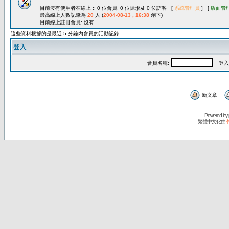
目前沒有使用者在線上 :: 0 位會員, 0 位隱形及 0 位訪客 [
系統管理員
] [
版面管
最高線上人數記錄為
20
人 (
2004-08-13 , 16:38
創下)
目前線上註冊會員: 沒有
這些資料根據的是最近 5 分鐘內會員的活動記錄
登入
會員名稱:
登入
新文章
Powered by
繁體中文化由