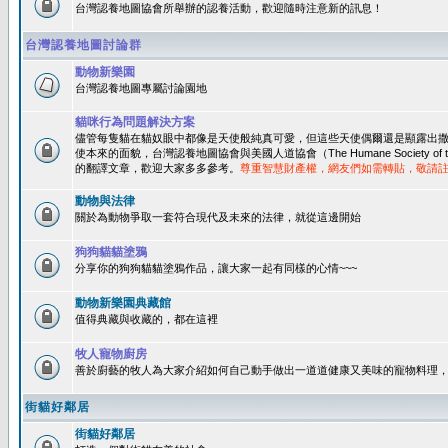
台灣認養地圖協會所舉辦的認養活動，歡迎隨時注意新的訊息！
台灣認養地圖討論群
動物新樂園
台灣認養地圖專屬討論園地
貓咪行為問題解決方案
儘管每隻貓在貓奴眼中都像是天使般純真可愛，但這些天使偶爾還是顯露出
使本來的面貌，台灣認養地圖協會與美國人道協會（The Humane Society of 
的翻譯文章，歡迎大家多多參考。
尊重智慧財產權，網友們如需轉貼，敬請
動物與法律
關於為動物爭取一套符合現代及未來的法律，就從這邊開始
狗狗貓貓塗鴉
分享你的狗狗貓貓塗鴉作品，讓大家一起有同樣的心情~~~
動物新樂園典藏館
值得典藏與收藏的，都在這裡
牧人寵物廚房
善於廚藝的牧人為大家介紹如何自己動手做出一道道健康又美味的寵物料理
街貓好鄰居
街貓好鄰居