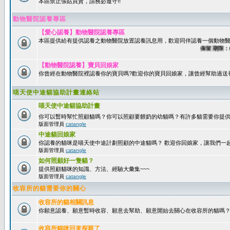
本區禁止張貼買賣，請務必遵守!!
動物醫院認養專區
【愛心認養】動物醫院認養專區
本區提供給有提供認養之動物醫院放置認養訊息用，歡迎同伴認養一個動物醫
保留期限：60天
【動物醫院認養】寶貝回娘家
你曾經在動物醫院裡認養你的寶貝嗎?歡迎你的寶貝回娘家，讓曾經幫助過送
喵天使中途貓協助計畫連絡站
喵天使中途貓協助計畫
你可以暫時幫忙照顧貓嗎？你可以照顧要餵奶的幼貓嗎？有許多貓需要你提
版面管理員
catangle
中途貓回娘家
你認養的貓咪是喵天使中途計劃照顧的中途貓嗎？ 歡迎你回娘家，讓我們一
版面管理員
catangle
如何照顧好一隻貓？
提供照顧貓咪的知識、方法、經驗大彙集~~~
版面管理員
catangle
收容所的貓需要你的關心
收容所的貓相關訊息
你願意認養、願意暫時收容、願意去幫助、願意開始去關心在收容所的貓嗎
收容所貓咪回來探親了