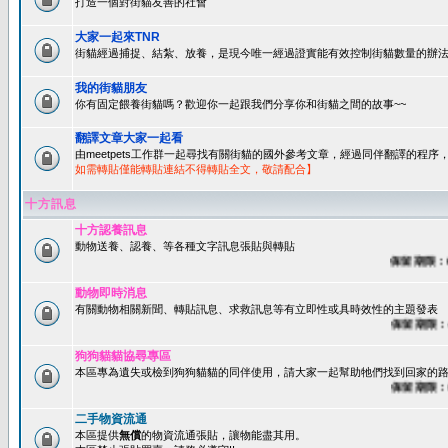
打造一個對街貓友善的社會
大家一起來TNR
街貓經過捕捉、結紮、放養，是現今唯一經過證實能有效控制街貓數量的辦法
我的街貓朋友
你有固定餵養街貓嗎？歡迎你一起跟我們分享你和街貓之間的故事~~
翻譯文章大家一起看
由meetpets工作群一起尋找有關街貓的國外參考文章，經過同伴翻譯的程
如需轉貼僅能轉貼連結不得轉貼全文，敬請配合】
十方訊息
十方認養訊息
動物送養、認養、等各種文字訊息張貼與轉貼
保留期限：60天
動物即時消息
有關動物相關新聞、轉貼訊息、求救訊息等有立即性或具時效性的主題發表
保留期限：45天
狗狗貓貓協尋專區
本區專為遺失或檢到狗狗貓貓的同伴使用，請大家一起幫助牠們找到回家的路~
保留期限：60天
二手物資流通
本區提供
無償
的物資流通張貼，讓物能盡其用。