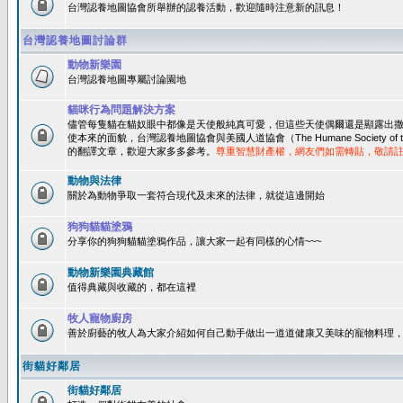
台灣認養地圖協會所舉辦的認養活動，歡迎隨時注意新的訊息！
台灣認養地圖討論群
動物新樂園
台灣認養地圖專屬討論園地
貓咪行為問題解決方案
儘管每隻貓在貓奴眼中都像是天使般純真可愛，但這些天使偶爾還是顯露出
使本來的面貌，台灣認養地圖協會與美國人道協會（The Humane Society of 
的翻譯文章，歡迎大家多多參考。
尊重智慧財產權，網友們如需轉貼，敬請
動物與法律
關於為動物爭取一套符合現代及未來的法律，就從這邊開始
狗狗貓貓塗鴉
分享你的狗狗貓貓塗鴉作品，讓大家一起有同樣的心情~~~
動物新樂園典藏館
值得典藏與收藏的，都在這裡
牧人寵物廚房
善於廚藝的牧人為大家介紹如何自己動手做出一道道健康又美味的寵物料理
街貓好鄰居
街貓好鄰居