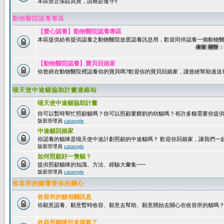
本區禁止張貼買賣，請務必遵守!!
動物醫院認養專區
【愛心認養】動物醫院認養專區
本區提供給有提供認養之動物醫院放置認養訊息用，歡迎同伴認養一個動物醫
保留期限：60天
【動物醫院認養】寶貝回娘家
你曾經在動物醫院裡認養你的寶貝嗎?歡迎你的寶貝回娘家，讓曾經幫助過送
喵天使中途貓協助計畫連絡站
喵天使中途貓協助計畫
你可以暫時幫忙照顧貓嗎？你可以照顧要餵奶的幼貓嗎？有許多貓需要你提
版面管理員
catangle
中途貓回娘家
你認養的貓咪是喵天使中途計劃照顧的中途貓嗎？ 歡迎你回娘家，讓我們一
版面管理員
catangle
如何照顧好一隻貓？
提供照顧貓咪的知識、方法、經驗大彙集~~~
版面管理員
catangle
收容所的貓需要你的關心
收容所的貓相關訊息
你願意認養、願意暫時收容、願意去幫助、願意開始去關心在收容所的貓嗎
收容所貓咪回來探親了