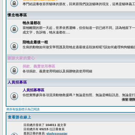
專門給認養收容所貓咪的朋友，回來跟我們說說貓咪的現況，這將是貓咪義工
懷念牠專區
牠永遠都在
當牠離開的那一天起，世界依舊運轉，但你知道一切已經不同。請為牠留下
成文字，告訴牠，牠永遠都在.....
陪牠走最後一程
生病的動物如何做安寧照護及陪牠走過最後這段旅程呢?該如何處理狗狗貓貓
謝謝大家的愛心
捐款、義賣使用專區
各項捐款、義賣使用明細以及捐贈物資使用明細
人員招募區
人員招募專區
你想實際參與各項流浪動物救援嗎？無論是拍照、無論是轉貼訊息、無論是打字
保留期限：6
將所有版面標示為已閱讀
查看誰在線上
目前總共發表了
104011
篇文章
目前總共有
65215
位註冊會員
最新註冊的會員:
gladysseastar