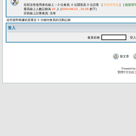
目前沒有使用者在線上 :: 0 位會員, 0 位隱形及 0 位訪客 [
系統管理員
] [
版面管
最高線上人數記錄為
20
人 (
2004-08-13 , 16:38
創下)
目前線上註冊會員: 沒有
這些資料根據的是最近 5 分鐘內會員的活動記錄
登入
會員名稱:
登入
新文章
Powered by
繁體中文化由