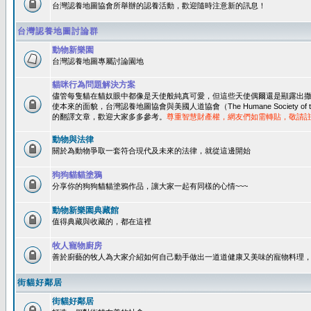
台灣認養地圖協會所舉辦的認養活動，歡迎隨時注意新的訊息！
台灣認養地圖討論群
動物新樂園
台灣認養地圖專屬討論園地
貓咪行為問題解決方案
儘管每隻貓在貓奴眼中都像是天使般純真可愛，但這些天使偶爾還是顯露出
使本來的面貌，台灣認養地圖協會與美國人道協會（The Humane Society of 
的翻譯文章，歡迎大家多多參考。
尊重智慧財產權，網友們如需轉貼，敬請
動物與法律
關於為動物爭取一套符合現代及未來的法律，就從這邊開始
狗狗貓貓塗鴉
分享你的狗狗貓貓塗鴉作品，讓大家一起有同樣的心情~~~
動物新樂園典藏館
值得典藏與收藏的，都在這裡
牧人寵物廚房
善於廚藝的牧人為大家介紹如何自己動手做出一道道健康又美味的寵物料理
街貓好鄰居
街貓好鄰居