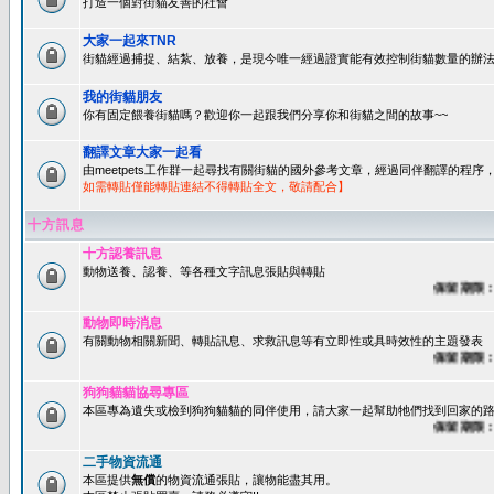
打造一個對街貓友善的社會
大家一起來TNR
街貓經過捕捉、結紮、放養，是現今唯一經過證實能有效控制街貓數量的辦法
我的街貓朋友
你有固定餵養街貓嗎？歡迎你一起跟我們分享你和街貓之間的故事~~
翻譯文章大家一起看
由meetpets工作群一起尋找有關街貓的國外參考文章，經過同伴翻譯的程
如需轉貼僅能轉貼連結不得轉貼全文，敬請配合】
十方訊息
十方認養訊息
動物送養、認養、等各種文字訊息張貼與轉貼
保留期限：60
動物即時消息
有關動物相關新聞、轉貼訊息、求救訊息等有立即性或具時效性的主題發表
保留期限：45
狗狗貓貓協尋專區
本區專為遺失或檢到狗狗貓貓的同伴使用，請大家一起幫助牠們找到回家的路~
保留期限：60
二手物資流通
本區提供
無償
的物資流通張貼，讓物能盡其用。