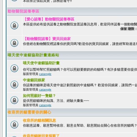
本區禁止張貼買賣，請務必遵守!!
動物醫院認養專區
【愛心認養】動物醫院認養專區
本區提供給有提供認養之動物醫院放置認養訊息用，歡迎同伴認養一個動物醫
保留期限：60
【動物醫院認養】寶貝回娘家
你曾經在動物醫院裡認養你的寶貝嗎?歡迎你的寶貝回娘家，讓曾經幫助過送
喵天使中途貓協助計畫連絡站
喵天使中途貓協助計畫
你可以暫時幫忙照顧貓嗎？你可以照顧要餵奶的幼貓嗎？有許多貓需要你提
版面管理員
catangle
中途貓回娘家
你認養的貓咪是喵天使中途計劃照顧的中途貓嗎？ 歡迎你回娘家，讓我們一
版面管理員
catangle
如何照顧好一隻貓？
提供照顧貓咪的知識、方法、經驗大彙集~~~
版面管理員
catangle
收容所的貓需要你的關心
收容所的貓相關訊息
你願意認養、願意暫時收容、願意去幫助、願意開始去關心在收容所的貓嗎
收容所貓咪回來探親了