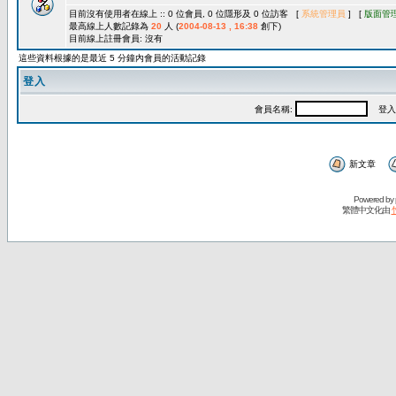
目前沒有使用者在線上 :: 0 位會員, 0 位隱形及 0 位訪客 [
系統管理員
] [
版面管
最高線上人數記錄為
20
人 (
2004-08-13 , 16:38
創下)
目前線上註冊會員: 沒有
這些資料根據的是最近 5 分鐘內會員的活動記錄
登入
會員名稱:
登入
新文章
Powered by
繁體中文化由