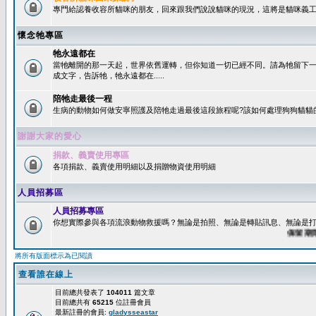
專門給認養收容所貓咪的朋友，回來跟我們說說貓咪的現況，這將是貓咪義工
懷念牠專區
牠永遠都在
當牠離開的那一天起，世界依舊運轉，但你知道一切已經不同。請為牠留下
成文字，告訴牠，牠永遠都在.....
陪牠走最後一程
生病的動物如何做安寧照護及陪牠走過最後這段旅程呢?該如何處理狗狗貓貓
謝謝大家的愛心
捐款、義賣使用專區
各項捐款、義賣使用明細以及捐贈物資使用明細
人員招募區
人員招募專區
你想實際參與各項流浪動物救援嗎？無論是拍照、無論是轉貼訊息、無論是打字
保留期限：6
將所有版面標示為已閱讀
查看誰在線上
目前總共發表了
104011
篇文章
目前總共有
65215
位註冊會員
最新註冊的會員:
gladysseastar