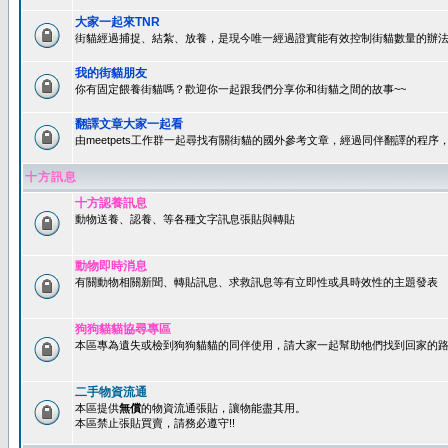
大家一起來TNR
街貓經過捕捉、結紮、放養，是現今唯一經過證實能有效控制街貓數量的辦法
我的街貓朋友
你有固定餵養街貓嗎？歡迎你一起跟我們分享你和街貓之間的故事~~
翻譯文章大家一起看
由meetpets工作群一起尋找有關街貓的國外參考文章，經過同伴翻譯的程
十方訊息
十方認養訊息
動物送養、認養、等各種文字訊息張貼與轉貼
動物即時消息
有關動物相關新聞、轉貼訊息、求救訊息等有立即性或具時效性的主題發表
狗狗貓貓協尋專區
本區專為遺失或檢到狗狗貓貓的同伴使用，請大家一起幫助牠們找到回家的路~
二手物資流通
本區提供
無償
的物資流通張貼，讓物能盡其用。
本區禁止張貼買賣，請務必遵守!!