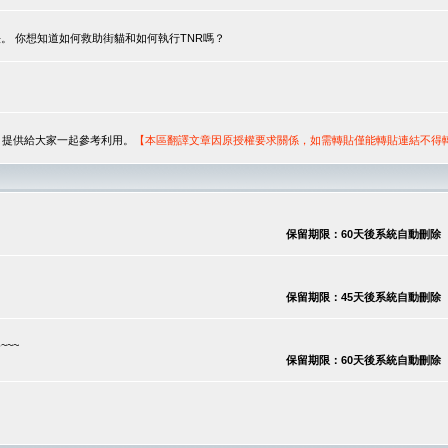
。 你想知道如何救助街貓和如何執行TNR嗎？
序，提供給大家一起參考利用。
【本區翻譯文章因原授權要求關係，如需轉貼僅能轉貼連結不得
保留期限：60天後系統自動刪除
保留期限：45天後系統自動刪除
~~
保留期限：60天後系統自動刪除