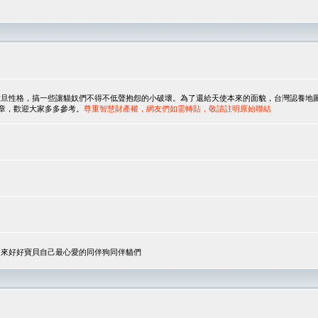
，搞一些讓貓奴們不得不低聲抱怨的小破壞。為了還給天使本來的面貌，台灣認養地圖協會與美國人
翻譯文章，歡迎大家多多參考。
尊重智慧財產權，網友們如需轉貼，敬請註明原始聯結
，來好好寶貝自己最心愛的同伴狗同伴貓們