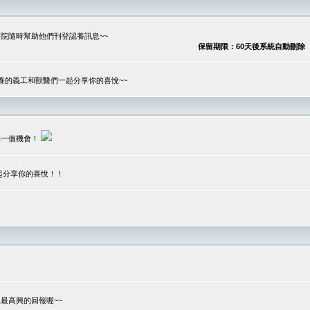
院隨時幫助他們刊登認養訊息~~
保留期限：60天後系統自動刪除
養的義工和獸醫們一起分享你的喜悅~~
供一個機會！
起分享你的喜悅！！
？
最高興的回報喔~~