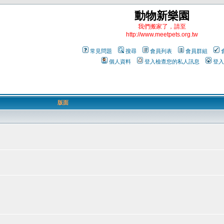
動物新樂園
我們搬家了，請至
http://www.meetpets.org.tw
常見問題
搜尋
會員列表
會員群組
個人資料
登入檢查您的私人訊息
登入
版面