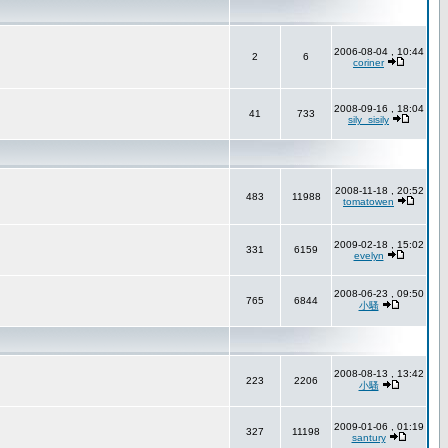
2006-08-04 , 10:44
2
6
coriner
2008-09-16 , 18:04
41
733
sily_sisily
2008-11-18 , 20:52
483
11988
tomatowen
2009-02-18 , 15:02
331
6159
evelyn
2008-06-23 , 09:50
765
6844
小騷
2008-08-13 , 13:42
223
2206
小騷
2009-01-06 , 01:19
327
11198
santury