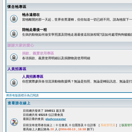
懷念牠專區
牠永遠都在
當牠離開的那一天起，世界依舊運轉，但你知道一切已經不同。請為牠留下一個
陪牠走最後一程
生病的動物如何做安寧照護及陪牠走過最後這段旅程呢?該如何處理狗狗貓貓
謝謝大家的愛心
捐款、義賣使用專區
各項捐款、義賣使用明細以及捐贈物資使用明細
人員招募區
人員招募專區
你想實際參與各項流浪動物救援嗎？無論是拍照、無論是轉貼訊息、無論是打字
將所有版面標示為已閱讀
查看誰在線上
目前總共發表了
104011
篇文章
目前總共有
65215
位註冊會員
最新註冊的會員:
gladysseastar
目前沒有使用者在線上 :: 0 位會員, 0 位隱形及 0 位訪客 [
系統管理員
] [
版面管
最高線上人數記錄為
20
人 (
2004-08-13 , 16:38
創下)