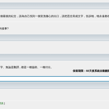
最後的紀念，請為自己找到一個宣洩傷心的出口，請把思念寫成文字，告訴牠，牠永遠都在...
的後事?
、無論是翻譯...都是一種協助、一種付出。
保留期限：60天後系統自動刪除
理員
]