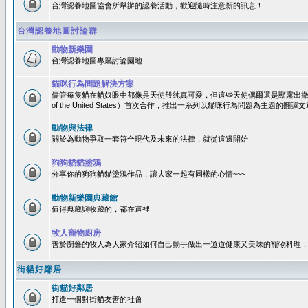
台灣認養地圖協會所舉辦的認養活動，歡迎隨時注意新的訊息！
台灣認養地圖討論群
動物新樂園
台灣認養地圖專屬討論園地
貓咪行為問題解決方案
儘管每隻貓在貓奴眼中都像是天使般純真可愛，但這些天使偶爾還是顯露出撒旦性格
of the United States）首次合作，推出一系列以貓咪行為問題為主題的
動物與法律
關於為動物爭取一套符合現代及未來的法律，就從這邊開始
狗狗貓貓塗鴉
分享你的狗狗貓貓塗鴉作品，讓大家一起有同樣的心情~~~
動物新樂園典藏館
值得典藏與收藏的，都在這裡
牧人寵物廚房
善於廚藝的牧人為大家介紹如何自己動手做出一道道健康又美味的寵物料理
街貓好鄰居
街貓好鄰居
打造一個對街貓友善的社會