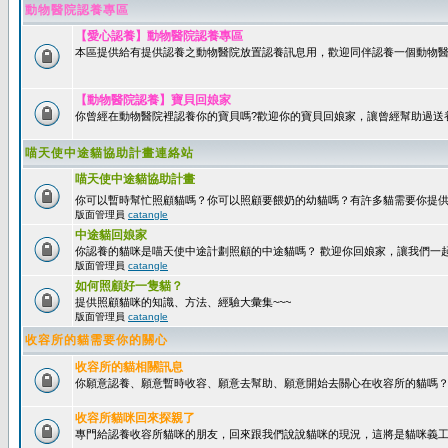
動物醫院認養專區
【愛心認養】動物醫院認養專區
本區提供給有提供認養之動物醫院放置認養訊息用，歡迎同伴認養一個動物醫
【動物醫院認養】寶貝回娘家
你曾經在動物醫院裡認養你的寶貝嗎?歡迎你的寶貝回娘家，讓曾經幫助過送
喵天使中途貓協助計畫連絡站
喵天使中途貓協助計畫
你可以暫時幫忙照顧貓嗎？你可以照顧要餵奶的幼貓嗎？有許多貓需要你提
版面管理員
catangle
中途貓回娘家
你認養的貓咪是喵天使中途計劃照顧的中途貓嗎？ 歡迎你回娘家，讓我們一
版面管理員
catangle
如何照顧好一隻貓？
提供照顧貓咪的知識、方法、經驗大彙集~~~
版面管理員
catangle
收容所的貓需要你的關心
收容所的貓相關訊息
你願意認養、願意暫時收容、願意去幫助、願意開始去關心在收容所的貓嗎
收容所貓咪回來探親了
專門給認養收容所貓咪的朋友，回來跟我們說說貓咪的現況，這將是貓咪義工