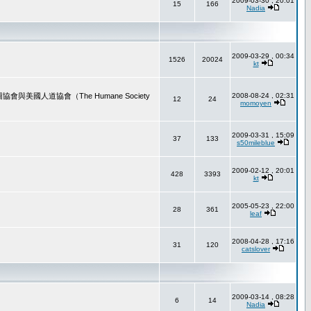
2009-03-30 , 20:01
15
166
Nadia
2009-03-29 , 00:34
1526
20024
kt
道協會（The Humane Society
2008-08-24 , 02:31
12
24
momoyen
2009-03-31 , 15:09
37
133
s50mileblue
2009-02-12 , 20:01
428
3393
kt
2005-05-23 , 22:00
28
361
leaf
2008-04-28 , 17:16
31
120
catslover
2009-03-14 , 08:28
6
14
Nadia