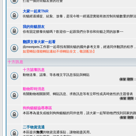
打造一個對街貓友善的社會
大家一起來TNR
街貓經過捕捉、結紮、放養，是現今唯一經過證實能有效控制街貓數量的辦法
我的街貓朋友
你有固定餵養街貓嗎？歡迎你一起跟我們分享你和街貓之間的故事~~
翻譯文章大家一起看
由meetpets工作群一起尋找有關街貓的國外參考文章，經過同伴翻譯的程
如需轉貼僅能轉貼連結不得轉貼全文，敬請配合】
十方訊息
十方認養訊息
動物送養、認養、等各種文字訊息張貼與轉貼
保留期限：60
動物即時消息
有關動物相關新聞、轉貼訊息、求救訊息等有立即性或具時效性的主題發表
保留期限：45
狗狗貓貓協尋專區
本區專為遺失或檢到狗狗貓貓的同伴使用，請大家一起幫助牠們找到回家的路~
保留期限：60
二手物資流通
本區提供
無償
的物資流通張貼，讓物能盡其用。