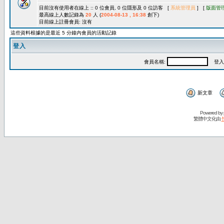
目前沒有使用者在線上 :: 0 位會員, 0 位隱形及 0 位訪客 [
系統管理員
] [
版面管
最高線上人數記錄為
20
人 (
2004-08-13 , 16:38
創下)
目前線上註冊會員: 沒有
這些資料根據的是最近 5 分鐘內會員的活動記錄
登入
會員名稱:
登入
新文章
Powered by
繁體中文化由