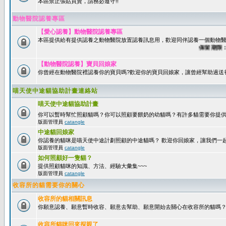
本區禁止張貼買賣，請務必遵守!!
動物醫院認養專區
【愛心認養】動物醫院認養專區
本區提供給有提供認養之動物醫院放置認養訊息用，歡迎同伴認養一個動物醫
保留期限：60
【動物醫院認養】寶貝回娘家
你曾經在動物醫院裡認養你的寶貝嗎?歡迎你的寶貝回娘家，讓曾經幫助過送
喵天使中途貓協助計畫連絡站
喵天使中途貓協助計畫
你可以暫時幫忙照顧貓嗎？你可以照顧要餵奶的幼貓嗎？有許多貓需要你提
版面管理員
catangle
中途貓回娘家
你認養的貓咪是喵天使中途計劃照顧的中途貓嗎？ 歡迎你回娘家，讓我們一
版面管理員
catangle
如何照顧好一隻貓？
提供照顧貓咪的知識、方法、經驗大彙集~~~
版面管理員
catangle
收容所的貓需要你的關心
收容所的貓相關訊息
你願意認養、願意暫時收容、願意去幫助、願意開始去關心在收容所的貓嗎
收容所貓咪回來探親了