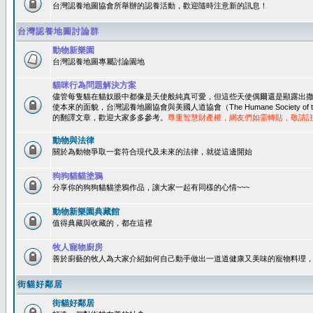
台灣認養地圖協會所舉辦的認養活動，歡迎隨時注意新的訊息！
台灣認養地圖討論群
動物新樂園
台灣認養地圖專屬討論園地
貓咪行為問題解決方案
儘管每隻貓在貓奴眼中都像是天使般純真可愛，但這些天使偶爾還是顯露出
使本來的面貌，台灣認養地圖協會與美國人道協會（The Humane Society of 
的翻譯文章，歡迎大家多多參考。
尊重智慧財產權，網友們如需轉貼，敬請
動物與法律
關於為動物爭取一套符合現代及未來的法律，就從這邊開始
狗狗貓貓塗鴉
分享你的狗狗貓貓塗鴉作品，讓大家一起有同樣的心情~~~
動物新樂園典藏館
值得典藏與收藏的，都在這裡
牧人寵物廚房
善於廚藝的牧人為大家介紹如何自己動手做出一道道健康又美味的寵物料理
街貓好鄰居
街貓好鄰居