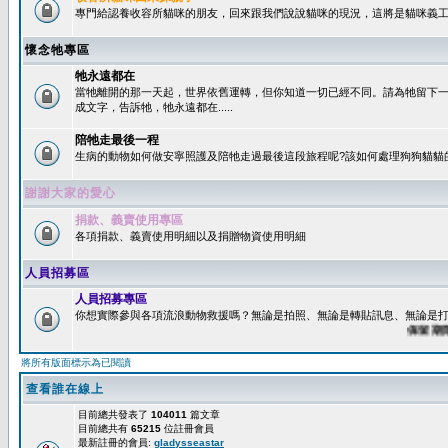
專門給認養收容所貓咪的朋友，回來跟我們說說貓咪的現況，這將是貓咪義工
懷念牠專區
牠永遠都在
當牠離開的那一天起，世界依舊運轉，但你知道一切已經不同。請為牠留下
成文字，告訴牠，牠永遠都在.....
陪牠走最後一程
生病的動物如何做安寧照護及陪牠走過最後這段旅程呢?該如何處理狗狗貓貓
謝謝大家的愛心
捐款、義賣使用專區
各項捐款、義賣使用明細以及捐贈物資使用明細
人員招募區
人員招募專區
你想實際參與各項流浪動物救援嗎？無論是拍照、無論是轉貼訊息、無論是打字
保留期限：6
將所有版面標示為已閱讀
查看誰在線上
目前總共發表了
104011
篇文章
目前總共有
65215
位註冊會員
最新註冊的會員:
gladysseastar