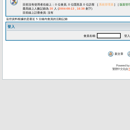
目前沒有使用者在線上 :: 0 位會員, 0 位隱形及 0 位訪客 [
系統管理員
] [
版面管
最高線上人數記錄為
20
人 (
2004-08-13 , 16:38
創下)
目前線上註冊會員: 沒有
這些資料根據的是最近 5 分鐘內會員的活動記錄
登入
會員名稱:
登入
新文章
Powered by
繁體中文化由