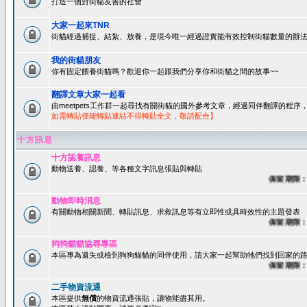
打造一個對街貓友善的社會
大家一起來TNR
街貓經過捕捉、結紮、放養，是現今唯一經過證實能有效控制街貓數量的辦法
我的街貓朋友
你有固定餵養街貓嗎？歡迎你一起跟我們分享你和街貓之間的故事~~
翻譯文章大家一起看
由meetpets工作群一起尋找有關街貓的國外參考文章，經過同伴翻譯的程
如需轉貼僅能轉貼連結不得轉貼全文，敬請配合】
十方訊息
十方認養訊息
動物送養、認養、等各種文字訊息張貼與轉貼
保留期限：60
動物即時消息
有關動物相關新聞、轉貼訊息、求救訊息等有立即性或具時效性的主題發表
保留期限：45
狗狗貓貓協尋專區
本區專為遺失或檢到狗狗貓貓的同伴使用，請大家一起幫助牠們找到回家的路~
保留期限：60
二手物資流通
本區提供
無償
的物資流通張貼，讓物能盡其用。