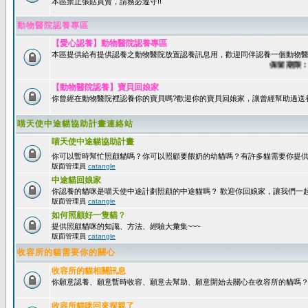
本區禁止張貼買賣，請務必遵守!!
動物醫院認養專區
【愛心認養】動物醫院認養專區
本區提供給有提供認養之動物醫院放置認養訊息用，歡迎同伴認養一個動物醫
保留期限：60
【動物醫院認養】寶貝回娘家
你曾經在動物醫院裡認養你的寶貝嗎?歡迎你的寶貝回娘家，讓曾經幫助過送
喵天使中途貓協助計畫連絡站
喵天使中途貓協助計畫
你可以暫時幫忙照顧貓嗎？你可以照顧要餵奶的幼貓嗎？有許多貓需要你提
版面管理員
catangle
中途貓回娘家
你認養的貓咪是喵天使中途計劃照顧的中途貓嗎？ 歡迎你回娘家，讓我們一
版面管理員
catangle
如何照顧好一隻貓？
提供照顧貓咪的知識、方法、經驗大彙集~~~
版面管理員
catangle
收容所的貓需要你的關心
收容所的貓相關訊息
你願意認養、願意暫時收容、願意去幫助、願意開始去關心在收容所的貓嗎
收容所貓咪回來探親了