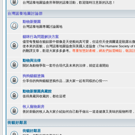
台灣認養地圖協會所舉辦的認養活動，歡迎隨時注意新的訊息！
台灣認養地圖討論群
動物新樂園
台灣認養地圖專屬討論園地
貓咪行為問題解決方案
儘管每隻貓在貓奴眼中都像是天使般純真可愛，但這些天使偶爾還是顯露出
使本來的面貌，台灣認養地圖協會與美國人道協會（The Humane Society of 
的翻譯文章，歡迎大家多多參考。
尊重智慧財產權，網友們如需轉貼，敬請
動物與法律
關於為動物爭取一套符合現代及未來的法律，就從這邊開始
狗狗貓貓塗鴉
分享你的狗狗貓貓塗鴉作品，讓大家一起有同樣的心情~~~
動物新樂園典藏館
值得典藏與收藏的，都在這裡
牧人寵物廚房
善於廚藝的牧人為大家介紹如何自己動手做出一道道健康又美味的寵物料理
街貓好鄰居
街貓好鄰居