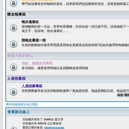
專門給認養收容所貓咪的朋友，回來跟我們說說貓咪的現況，這將是貓咪義工
懷念牠專區
牠永遠都在
當牠離開的那一天起，世界依舊運轉，但你知道一切已經不同。請為牠留下
成文字，告訴牠，牠永遠都在.....
陪牠走最後一程
生病的動物如何做安寧照護及陪牠走過最後這段旅程呢?該如何處理狗狗貓貓
謝謝大家的愛心
捐款、義賣使用專區
各項捐款、義賣使用明細以及捐贈物資使用明細
人員招募區
人員招募專區
你想實際參與各項流浪動物救援嗎？無論是拍照、無論是轉貼訊息、無論是打字
保留期限：6
將所有版面標示為已閱讀
查看誰在線上
目前總共發表了
104011
篇文章
目前總共有
65215
位註冊會員
最新註冊的會員:
gladysseastar