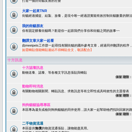
打造一個對街貓友善的社會
大家一起來TNR
街貓經過捕捉、結紮、放養，是現今唯一經過證實能有效控制街貓數量的辦法
我的街貓朋友
你有固定餵養街貓嗎？歡迎你一起跟我們分享你和街貓之間的故事~~
翻譯文章大家一起看
由meetpets工作群一起尋找有關街貓的國外參考文章，經過同伴翻譯的程
如需轉貼僅能轉貼連結不得轉貼全文，敬請配合】
十方訊息
十方認養訊息
動物送養、認養、等各種文字訊息張貼與轉貼
保留期限：60
動物即時消息
有關動物相關新聞、轉貼訊息、求救訊息等有立即性或具時效性的主題發表
保留期限：45
狗狗貓貓協尋專區
本區專為遺失或檢到狗狗貓貓的同伴使用，請大家一起幫助牠們找到回家的路~
保留期限：60
二手物資流通
本區提供
無償
的物資流通張貼，讓物能盡其用。