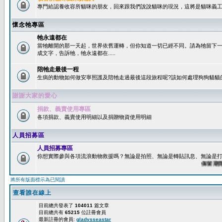
專門給認養收容所貓咪的朋友，回來跟我們說說貓咪的現況，這將是貓咪義工
懷念牠專區
牠永遠都在
當牠離開的那一天起，世界依舊運轉，但你知道一切已經不同。請為牠留下
成文字，告訴牠，牠永遠都在.....
陪牠走最後一程
生病的動物如何做安寧照護及陪牠走過最後這段旅程呢?該如何處理狗狗貓貓
謝謝大家的愛心
捐款、義賣使用專區
各項捐款、義賣使用明細以及捐贈物資使用明細
人員招募區
人員招募專區
你想實際參與各項流浪動物救援嗎？無論是拍照、無論是轉貼訊息、無論是打字
保留期限：6
將所有版面標示為已閱讀
查看誰在線上
目前總共發表了
104011
篇文章
目前總共有
65215
位註冊會員
最新註冊的會員:
gladysseastar