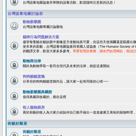
台灣認養地圖協會所舉辦的認養活動，歡迎隨時注意新的訊息！
台灣認養地圖討論群
動物新樂園
台灣認養地圖專屬討論園地
貓咪行為問題解決方案
儘管每隻貓在貓奴眼中都像是天使般純真可愛，但這些天使偶爾還是顯露出
使本來的面貌，台灣認養地圖協會與美國人道協會（The Humane Society of 
的翻譯文章，歡迎大家多多參考。
尊重智慧財產權，網友們如需轉貼，敬請
動物與法律
關於為動物爭取一套符合現代及未來的法律，就從這邊開始
狗狗貓貓塗鴉
分享你的狗狗貓貓塗鴉作品，讓大家一起有同樣的心情~~~
動物新樂園典藏館
值得典藏與收藏的，都在這裡
牧人寵物廚房
善於廚藝的牧人為大家介紹如何自己動手做出一道道健康又美味的寵物料理
街貓好鄰居
街貓好鄰居