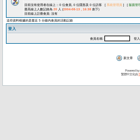
目前沒有使用者在線上 :: 0 位會員, 0 位隱形及 0 位訪客 [
系統管理員
] [
版面管
最高線上人數記錄為
20
人 (
2004-08-13 , 16:38
創下)
目前線上註冊會員: 沒有
這些資料根據的是最近 5 分鐘內會員的活動記錄
登入
會員名稱:
登入
新文章
Powered by
繁體中文化由