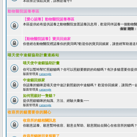
本區禁止張貼買賣，請務必遵守!!
動物醫院認養專區
【愛心認養】動物醫院認養專區
本區提供給有提供認養之動物醫院放置認養訊息用，歡迎同伴認養一個動物醫
保留期限：60
【動物醫院認養】寶貝回娘家
你曾經在動物醫院裡認養你的寶貝嗎?歡迎你的寶貝回娘家，讓曾經幫助過送
喵天使中途貓協助計畫連絡站
喵天使中途貓協助計畫
你可以暫時幫忙照顧貓嗎？你可以照顧要餵奶的幼貓嗎？有許多貓需要你提
版面管理員
catangle
中途貓回娘家
你認養的貓咪是喵天使中途計劃照顧的中途貓嗎？ 歡迎你回娘家，讓我們一
版面管理員
catangle
如何照顧好一隻貓？
提供照顧貓咪的知識、方法、經驗大彙集~~~
版面管理員
catangle
收容所的貓需要你的關心
收容所的貓相關訊息
你願意認養、願意暫時收容、願意去幫助、願意開始去關心在收容所的貓嗎
收容所貓咪回來探親了